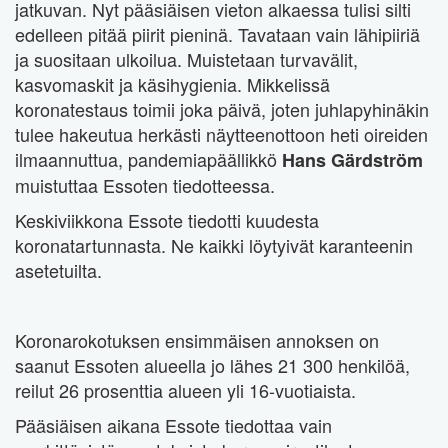
jatkuvan. Nyt pääsiäisen vieton alkaessa tulisi silti
edelleen pitää piirit pieninä. Tavataan vain lähipiiriä
ja suositaan ulkoilua. Muistetaan turvavälit,
kasvomaskit ja käsihygienia. Mikkelissä
koronatestaus toimii joka päivä, joten juhlapyhinäkin
tulee hakeutua herkästi näytteenottoon heti oireiden
ilmaannuttua, pandemiapäällikkö
Hans Gärdström
muistuttaa Essoten tiedotteessa.
Keskiviikkona Essote tiedotti kuudesta
koronatartunnasta. Ne kaikki löytyivät karanteenin
asetetuilta.
Koronarokotuksen ensimmäisen annoksen on
saanut Essoten alueella jo lähes 21 300 henkilöä,
reilut 26 prosenttia alueen yli 16-vuotiaista.
Pääsiäisen aikana Essote tiedottaa vain