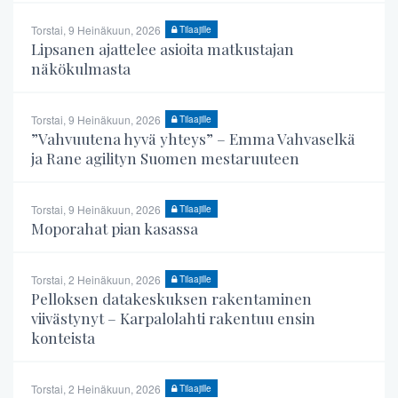
Torstai, 9 Heinäkuun, 2026
Tilaajille
Lipsanen ajattelee asioita matkustajan
näkökulmasta
Torstai, 9 Heinäkuun, 2026
Tilaajille
”Vahvuutena hyvä yhteys” – Emma Vahvaselkä
ja Rane agilityn Suomen mestaruuteen
Torstai, 9 Heinäkuun, 2026
Tilaajille
Moporahat pian kasassa
Torstai, 2 Heinäkuun, 2026
Tilaajille
Pelloksen datakeskuksen rakentaminen
viivästynyt – Karpalolahti rakentuu ensin
konteista
Torstai, 2 Heinäkuun, 2026
Tilaajille