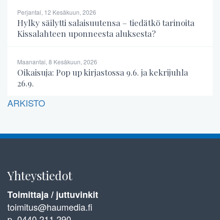
Perjantai, 12 Kesäkuun, 2026
Hylky säilytti salaisuutensa – tiedätkö tarinoita
Kissalahteen uponneesta aluksesta?
Maanantai, 8 Kesäkuun, 2026
Oikaisuja: Pop up kirjastossa 9.6. ja kekrijuhla
26.9.
ARKISTO
Yhteystiedot
Toimittaja / juttuvinkit
toimitus@haumedia.fi
p. 0440 211 290