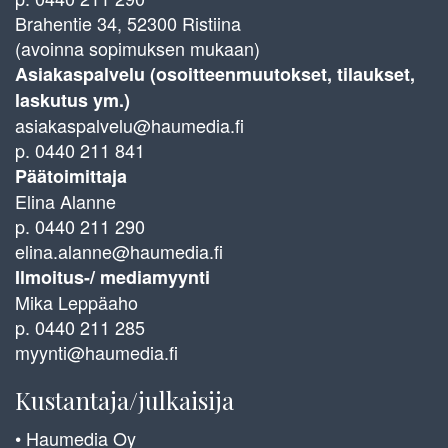
Brahentie 34, 52300 Ristiina
(avoinna sopimuksen mukaan)
Asiakaspalvelu (osoitteenmuutokset, tilaukset,
laskutus ym.)
asiakaspalvelu@haumedia.fi
p. 0440 211 841
Päätoimittaja
Elina Alanne
p. 0440 211 290
elina.alanne@haumedia.fi
Ilmoitus-/ mediamyynti
Mika Leppäaho
p. 0440 211 285
myynti@haumedia.fi
Kustantaja/julkaisija
• Haumedia Oy