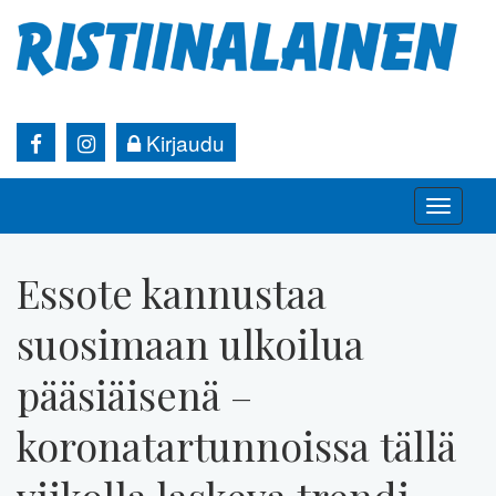
Kirjaudu
Toggle
naviga
Essote kannustaa
suosimaan ulkoilua
pääsiäisenä –
koronatartunnoissa tällä
viikolla laskeva trendi