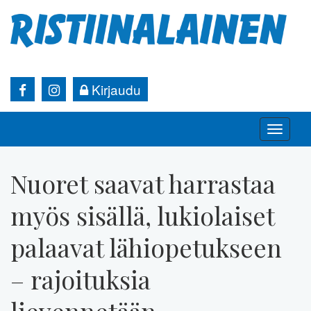
Kirjaudu
Toggle
naviga
Nuoret saavat harrastaa
myös sisällä, lukiolaiset
palaavat lähiopetukseen
– rajoituksia
lievennetään