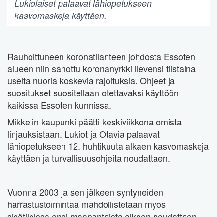
Lukiolaiset palaavat lähiopetukseen
kasvomaskeja käyttäen.
Rauhoittuneen koronatilanteen johdosta Essoten
alueen niin sanottu koronanyrkki lievensi tiistaina
useita nuoria koskevia rajoituksia. Ohjeet ja
suositukset suositellaan otettavaksi käyttöön
kaikissa Essoten kunnissa.
Mikkelin kaupunki päätti keskiviikkona omista
linjauksistaan. Lukiot ja Otavia palaavat
lähiopetukseen 12. huhtikuuta alkaen kasvomaskeja
käyttäen ja turvallisuusohjeita noudattaen.
Vuonna 2003 ja sen jälkeen syntyneiden
harrastustoimintaa mahdollistetaan myös
sisätiloissa ensi maanantaista alkaen noudattaen