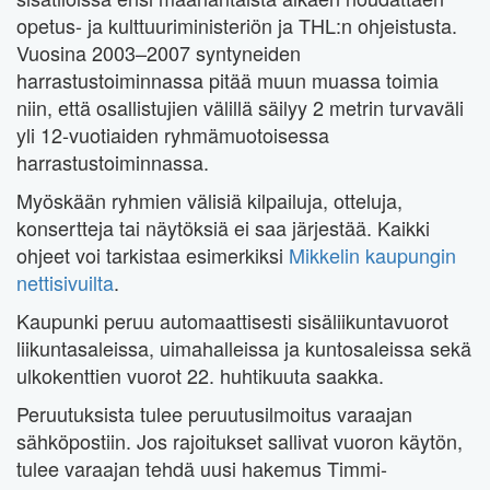
opetus- ja kulttuuriministeriön ja THL:n ohjeistusta.
Vuosina 2003–2007 syntyneiden
harrastustoiminnassa pitää muun muassa toimia
niin, että osallistujien välillä säilyy 2 metrin turvaväli
yli 12-vuotiaiden ryhmämuotoisessa
harrastustoiminnassa.
Myöskään ryhmien välisiä kilpailuja, otteluja,
konsertteja tai näytöksiä ei saa järjestää. Kaikki
ohjeet voi tarkistaa esimerkiksi
Mikkelin kaupungin
nettisivuilta
.
Kaupunki peruu automaattisesti sisäliikuntavuorot
liikuntasaleissa, uimahalleissa ja kuntosaleissa sekä
ulkokenttien vuorot 22. huhtikuuta saakka.
Peruutuksista tulee peruutusilmoitus varaajan
sähköpostiin. Jos rajoitukset sallivat vuoron käytön,
tulee varaajan tehdä uusi hakemus Timmi-