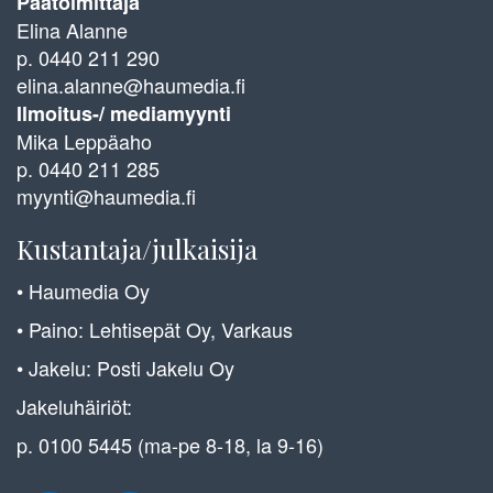
Päätoimittaja
Elina Alanne
p. 0440 211 290
elina.alanne@haumedia.fi
Ilmoitus-/ mediamyynti
Mika Leppäaho
p. 0440 211 285
myynti@haumedia.fi
Kustantaja/julkaisija
• Haumedia Oy
• Paino: Lehtisepät Oy, Varkaus
• Jakelu: Posti Jakelu Oy
Jakeluhäiriöt:
p. 0100 5445 (ma-pe 8-18, la 9-16)