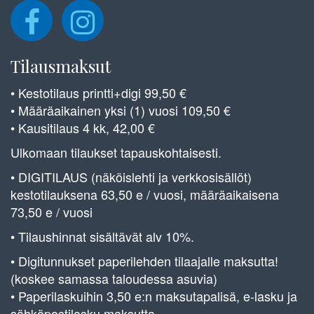
Tilausmaksut
• Kestotilaus printti+digi 99,50 €
• Määräaikainen yksi (1) vuosi 109,50 €
• Kausitilaus 4 kk, 42,00 €
Ulkomaan tilaukset tapauskohtaisesti.
• DIGITILAUS (näköislehti ja verkkosisällöt)
kestotilauksena 63,50 e / vuosi, määräaikaisena
73,50 e / vuosi
• Tilaushinnat sisältävät alv 10%.
• Digitunnukset paperilehden tilaajalle maksutta!
(koskee samassa taloudessa asuvia)
• Paperilaskuihin 3,50 e:n maksutapalisä, e-lasku ja
sähköpostilasku maksutta