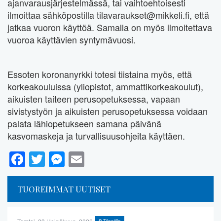
ajanvarausjärjestelmässä, tai vaihtoehtoisesti
ilmoittaa sähköpostilla tilavaraukset@mikkeli.fi, että
jatkaa vuoron käyttöä. Samalla on myös ilmoitettava
vuoroa käyttävien syntymävuosi.
Essoten koronanyrkki totesi tiistaina myös, että
korkeakouluissa (yliopistot, ammattikorkeakoulut),
aikuisten taiteen perusopetuksessa, vapaan
sivistystyön ja aikuisten perusopetuksessa voidaan
palata lähiopetukseen samana päivänä
kasvomaskeja ja turvallisuusohjeita käyttäen.
Facebook
Twitter
Messenger
Email
TUOREIMMAT UUTISET
Tilaajille