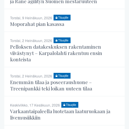
ja Rane agilityn Suomen mestaruuteen
Torstai, 9 Heinäkuun, 2026
Tilaajille
Moporahat pian kasassa
Torstai, 2 Heinäkuun, 2026
Tilaajille
Pelloksen datakeskuksen rakentaminen
viivästynyt – Karpalolahti rakentuu ensin
konteista
Torstai, 2 Heinäkuun, 2026
Tilaajille
Enemmän tilaa ja poseeraushuone –
Treenipankki teki loikan uuteen tilaa
Keskiviikko, 17 Kesäkuun, 2026
Tilaajille
Varkaantaipaleella luotetaan laaturuokaan ja
livemusiikkiin