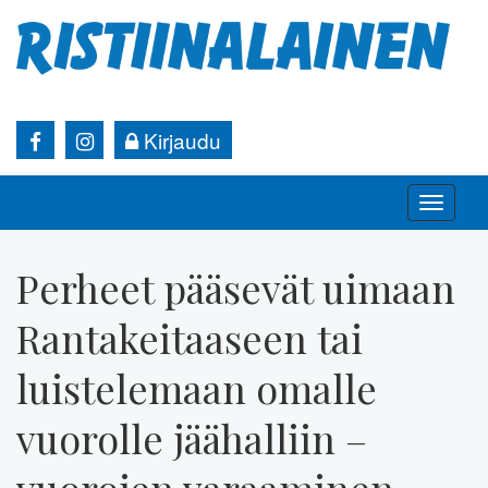
Kirjaudu
Toggle
naviga
Perheet pääsevät uimaan
Rantakeitaaseen tai
luistelemaan omalle
vuorolle jäähalliin –
vuorojen varaaminen