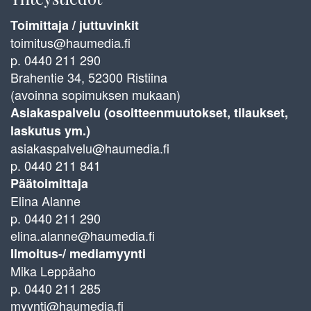
Toimittaja / juttuvinkit
toimitus@haumedia.fi
p. 0440 211 290
Brahentie 34, 52300 Ristiina
(avoinna sopimuksen mukaan)
Asiakaspalvelu (osoitteenmuutokset, tilaukset,
laskutus ym.)
asiakaspalvelu@haumedia.fi
p. 0440 211 841
Päätoimittaja
Elina Alanne
p. 0440 211 290
elina.alanne@haumedia.fi
Ilmoitus-/ mediamyynti
Mika Leppäaho
p. 0440 211 285
myynti@haumedia.fi