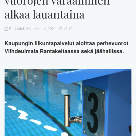
alkaa lauantaina
Perjantai, 9 Huhtikuun, 2021 -
10:10
Kaupungin liikuntapalvelut aloittaa perhevuorot
Viihdeuimala Rantakeitaassa sekä jäähallissa.