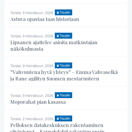
Torstai, 9 Heinäkuun, 2026
Tilaajille
Astuva opastaa taas historiaan
Torstai, 9 Heinäkuun, 2026
Tilaajille
Lipsanen ajattelee asioita matkustajan
näkökulmasta
Torstai, 9 Heinäkuun, 2026
Tilaajille
”Vahvuutena hyvä yhteys” – Emma Vahvaselkä
ja Rane agilityn Suomen mestaruuteen
Torstai, 9 Heinäkuun, 2026
Tilaajille
Moporahat pian kasassa
Torstai, 2 Heinäkuun, 2026
Tilaajille
Pelloksen datakeskuksen rakentaminen
viivästynyt – Karpalolahti rakentuu ensin