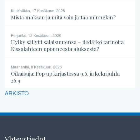
Keskiviikko, 17 Kesäkuun, 2026
Mistä maksan ja mitä voin jättää minnekin?
Perjantai, 12 Kesäkuun, 2026
Hylky säilytti salaisuutensa – tiedätkö tarinoita
Kissalahteen uponneesta aluksesta?
Maanantai, 8 Kesäkuun, 2026
Oikaisuja: Pop up kirjastossa 9.6. ja kekrijuhla
26.9.
ARKISTO
Yhteystiedot