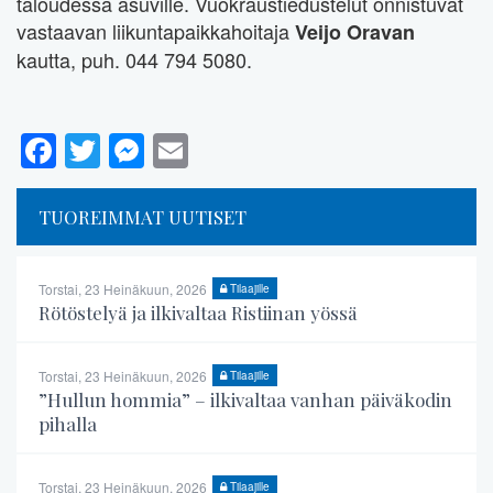
taloudessa asuville. Vuokraustiedustelut onnistuvat
vastaavan liikuntapaikkahoitaja
Veijo Oravan
kautta, puh. 044 794 5080.
Facebook
Twitter
Messenger
Email
TUOREIMMAT UUTISET
Torstai, 23 Heinäkuun, 2026
Tilaajille
Rötöstelyä ja ilkivaltaa Ristiinan yössä
Torstai, 23 Heinäkuun, 2026
Tilaajille
”Hullun hommia” – ilkivaltaa vanhan päiväkodin
pihalla
Torstai, 23 Heinäkuun, 2026
Tilaajille