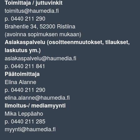
Toimittaja / juttuvinkit
toimitus@haumedia.fi
p. 0440 211 290
Brahentie 34, 52300 Ristiina
(avoinna sopimuksen mukaan)
Asiakaspalvelu (osoitteenmuutokset, tilaukset,
laskutus ym.)
asiakaspalvelu@haumedia.fi
p. 0440 211 841
Päätoimittaja
Elina Alanne
p. 0440 211 290
elina.alanne@haumedia.fi
Ilmoitus-/ mediamyynti
Mika Leppäaho
p. 0440 211 285
myynti@haumedia.fi