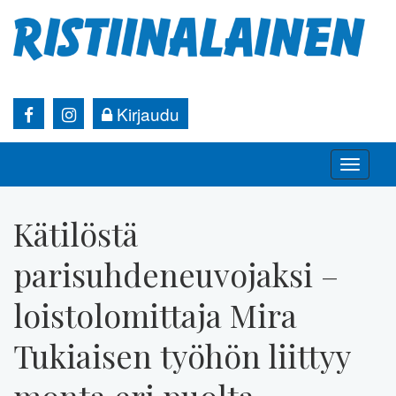
Kirjaudu
Toggle
naviga
Kätilöstä
parisuhdeneuvojaksi –
loistolomittaja Mira
Tukiaisen työhön liittyy
monta eri puolta