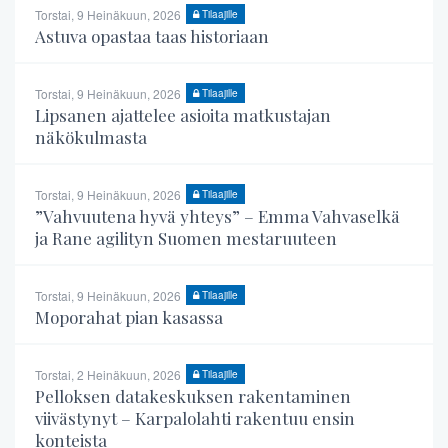
Torstai, 9 Heinäkuun, 2026
Tilaajille
Astuva opastaa taas historiaan
Torstai, 9 Heinäkuun, 2026
Tilaajille
Lipsanen ajattelee asioita matkustajan
näkökulmasta
Torstai, 9 Heinäkuun, 2026
Tilaajille
”Vahvuutena hyvä yhteys” – Emma Vahvaselkä
ja Rane agilityn Suomen mestaruuteen
Torstai, 9 Heinäkuun, 2026
Tilaajille
Moporahat pian kasassa
Torstai, 2 Heinäkuun, 2026
Tilaajille
Pelloksen datakeskuksen rakentaminen
viivästynyt – Karpalolahti rakentuu ensin
konteista