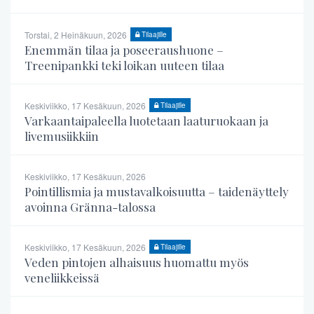
Torstai, 2 Heinäkuun, 2026
Tilaajille
Enemmän tilaa ja poseeraushuone –
Treenipankki teki loikan uuteen tilaa
Keskiviikko, 17 Kesäkuun, 2026
Tilaajille
Varkaantaipaleella luotetaan laaturuokaan ja
livemusiikkiin
Keskiviikko, 17 Kesäkuun, 2026
Pointillismia ja mustavalkoisuutta – taidenäyttely
avoinna Gränna-talossa
Keskiviikko, 17 Kesäkuun, 2026
Tilaajille
Veden pintojen alhaisuus huomattu myös
veneliikkeissä