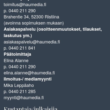
toimitus@haumedia.fi
p. 0440 211 290
Brahentie 34, 52300 Ristiina
(avoinna sopimuksen mukaan)
Asiakaspalvelu (osoitteenmuutokset, tilaukset,
laskutus ym.)
asiakaspalvelu@haumedia.fi
p. 0440 211 841
Päätoimittaja
Elina Alanne
p. 0440 211 290
elina.alanne@haumedia.fi
Ilmoitus-/ mediamyynti
Mika Leppäaho
p. 0440 211 285
myynti@haumedia.fi
Kustantaja/julkaisija