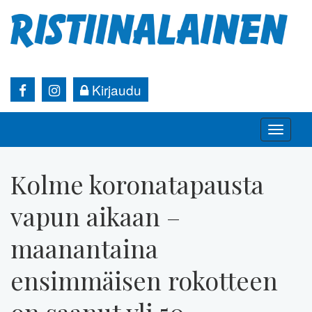
Kirjaudu
Toggle
naviga
Kolme koronatapausta
vapun aikaan –
maanantaina
ensimmäisen rokotteen
on saanut yli 50