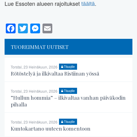
Lue Essoten alueen rajoitukset
täältä
.
Facebook
Twitter
Messenger
Email
TUOREIMMAT UUTISET
Torstai, 23 Heinäkuun, 2026
Tilaajille
Rötöstelyä ja ilkivaltaa Ristiinan yössä
Torstai, 23 Heinäkuun, 2026
Tilaajille
”Hullun hommia” – ilkivaltaa vanhan päiväkodin
pihalla
Torstai, 23 Heinäkuun, 2026
Tilaajille
Kuntokartano uuteen komentoon