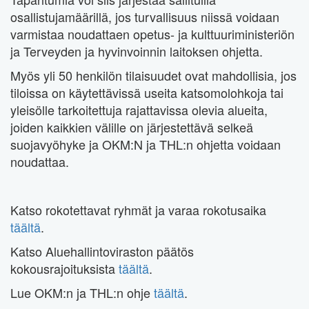
osallistujamäärillä, jos turvallisuus niissä voidaan
varmistaa noudattaen opetus- ja kulttuuriministeriön
ja Terveyden ja hyvinvoinnin laitoksen ohjetta.
Myös yli 50 henkilön tilaisuudet ovat mahdollisia, jos
tiloissa on käytettävissä useita katsomolohkoja tai
yleisölle tarkoitettuja rajattavissa olevia alueita,
joiden kaikkien välille on järjestettävä selkeä
suojavyöhyke ja OKM:N ja THL:n ohjetta voidaan
noudattaa.
Katso rokotettavat ryhmät ja varaa rokotusaika
täältä
.
Katso Aluehallintoviraston päätös
kokousrajoituksista
täältä
.
Lue OKM:n ja THL:n ohje
täältä
.