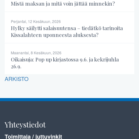
Mistä maksan ja mitä voin jättää minnekin?
Perjantai, 12 Kesäkuun, 2026
Hylky säilytti salaisuutensa – tiedätkö tarinoita
Kissalahteen uponneesta aluksesta?
Maanantai, 8 Kesäkuun, 2026
Oikaisuja: Pop up kirjastossa 9.6. ja kekrijuhla
26.9.
ARKISTO
Yhteystiedot
Toimittaja / juttuvinkit