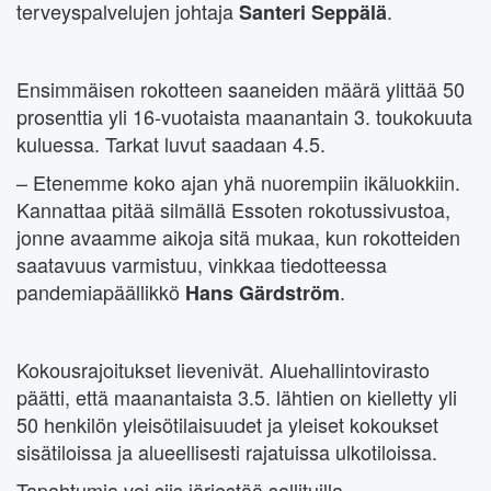
terveyspalvelujen johtaja
.
Santeri Seppälä
Ensimmäisen rokotteen saaneiden määrä ylittää 50
prosenttia yli 16-vuotaista maanantain 3. toukokuuta
kuluessa. Tarkat luvut saadaan 4.5.
– Etenemme koko ajan yhä nuorempiin ikäluokkiin.
Kannattaa pitää silmällä Essoten rokotussivustoa,
jonne avaamme aikoja sitä mukaa, kun rokotteiden
saatavuus varmistuu, vinkkaa tiedotteessa
pandemiapäällikkö
.
Hans Gärdström
Kokousrajoitukset lievenivät. Aluehallintovirasto
päätti, että maanantaista 3.5. lähtien on kielletty yli
50 henkilön yleisötilaisuudet ja yleiset kokoukset
sisätiloissa ja alueellisesti rajatuissa ulkotiloissa.
Tapahtumia voi siis järjestää sallituilla