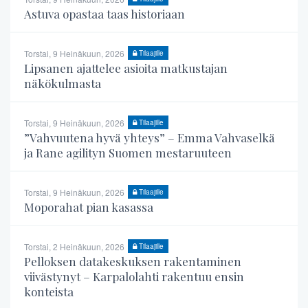
Astuva opastaa taas historiaan
Torstai, 9 Heinäkuun, 2026
Tilaajille
Lipsanen ajattelee asioita matkustajan
näkökulmasta
Torstai, 9 Heinäkuun, 2026
Tilaajille
”Vahvuutena hyvä yhteys” – Emma Vahvaselkä
ja Rane agilityn Suomen mestaruuteen
Torstai, 9 Heinäkuun, 2026
Tilaajille
Moporahat pian kasassa
Torstai, 2 Heinäkuun, 2026
Tilaajille
Pelloksen datakeskuksen rakentaminen
viivästynyt – Karpalolahti rakentuu ensin
konteista