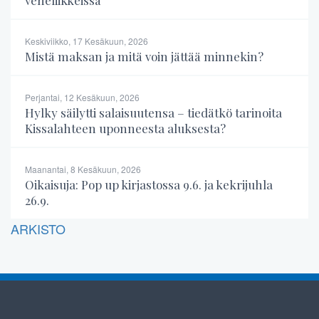
veneliikkeissä
Keskiviikko, 17 Kesäkuun, 2026
Mistä maksan ja mitä voin jättää minnekin?
Perjantai, 12 Kesäkuun, 2026
Hylky säilytti salaisuutensa – tiedätkö tarinoita
Kissalahteen uponneesta aluksesta?
Maanantai, 8 Kesäkuun, 2026
Oikaisuja: Pop up kirjastossa 9.6. ja kekrijuhla
26.9.
ARKISTO