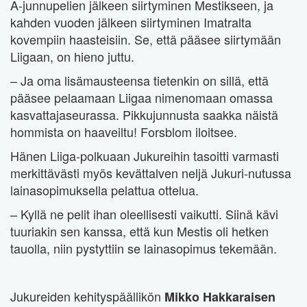
A-junnupelien jälkeen siirtyminen Mestikseen, ja
kahden vuoden jälkeen siirtyminen Imatralta
kovempiin haasteisiin. Se, että pääsee siirtymään
Liigaan, on hieno juttu.
– Ja oma lisämausteensa tietenkin on sillä, että
pääsee pelaamaan Liigaa nimenomaan omassa
kasvattajaseurassa. Pikkujunnusta saakka näistä
hommista on haaveiltu! Forsblom iloitsee.
Hänen Liiga-polkuaan Jukureihin tasoitti varmasti
merkittävästi myös kevättalven neljä Jukuri-nutussa
lainasopimuksella pelattua ottelua.
– Kyllä ne pelit ihan oleellisesti vaikutti. Siinä kävi
tuuriakin sen kanssa, että kun Mestis oli hetken
tauolla, niin pystyttiin se lainasopimus tekemään.
Jukureiden kehityspäällikön
Mikko Hakkaraisen