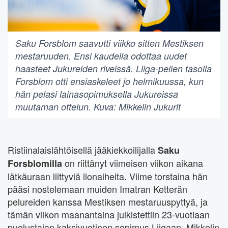
Saku Forsblom saavutti viikko sitten Mestiksen
mestaruuden. Ensi kaudella odottaa uudet
haasteet Jukureiden riveissä. Liiga-pelien tasolla
Forsblom otti ensiaskeleet jo helmikuussa, kun
hän pelasi lainasopimuksella Jukureissa
muutaman ottelun. Kuva: Mikkelin Jukurit
Ristiinalaislähtöisellä jääkiekkoilijalla
Saku
on riittänyt viimeisen viikon aikana
Forsblomilla
lätkäuraan liittyviä ilonaiheita. Viime torstaina hän
pääsi nostelemaan muiden Imatran Ketterän
pelureiden kanssa Mestiksen mestaruuspyttyä, ja
tämän viikon maanantaina julkistettiin 23-vuotiaan
puolustajan kaksivuotinen sopimus Liigaan, Mikkelin