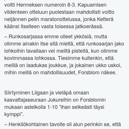
voitti Hermeksen numeroin 8-3. Kapuamisen
viidenteen otteluun puolestaan mahdollisti voitto
neljännen pelin maratonottelussa, jonka Ketterä
käänsi itselleen vasta toisessa jatkoerässä.
– Runkosarjassa emme olleet ykkösiä, mutta
olimme ainakin itse sitä mieltä, että runkosarjan jako
lohkoihin tavallaan vei meiltä pisteitä, kun olimme
kovimmassa lohkossa. Tiesimme kuitenkin, että
meillä on laadukas joukkue, ja jokainen ukko uskoi,
mihin meillä on mahdollisuudet, Forsblom näkee.
Siirtyminen Liigaan ja vieläpä omaan
kasvattajaseuraan Jukureihin on Forsblomin
mukaan asteikolla 1-10 ”ihan selkeästi täysi
kymppi”.
– Henkilökohtainen tavoite oli alun perinkin se, että