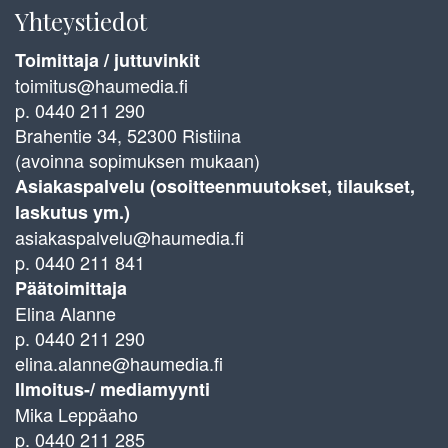
Yhteystiedot
Toimittaja / juttuvinkit
toimitus@haumedia.fi
p. 0440 211 290
Brahentie 34, 52300 Ristiina
(avoinna sopimuksen mukaan)
Asiakaspalvelu (osoitteenmuutokset, tilaukset,
laskutus ym.)
asiakaspalvelu@haumedia.fi
p. 0440 211 841
Päätoimittaja
Elina Alanne
p. 0440 211 290
elina.alanne@haumedia.fi
Ilmoitus-/ mediamyynti
Mika Leppäaho
p. 0440 211 285