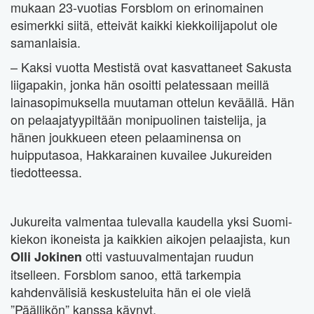
mukaan 23-vuotias Forsblom on erinomainen
esimerkki siitä, etteivät kaikki kiekkoilijapolut ole
samanlaisia.
– Kaksi vuotta Mestistä ovat kasvattaneet Sakusta
liigapakin, jonka hän osoitti pelatessaan meillä
lainasopimuksella muutaman ottelun keväällä. Hän
on pelaajatyypiltään monipuolinen taistelija, ja
hänen joukkueen eteen pelaaminensa on
huipputasoa, Hakkarainen kuvailee Jukureiden
tiedotteessa.
Jukureita valmentaa tulevalla kaudella yksi Suomi-
kiekon ikoneista ja kaikkien aikojen pelaajista, kun
otti vastuuvalmentajan ruudun
Olli Jokinen
itselleen. Forsblom sanoo, että tarkempia
kahdenvälisiä keskusteluita hän ei ole vielä
”Päällikön” kanssa käynyt.