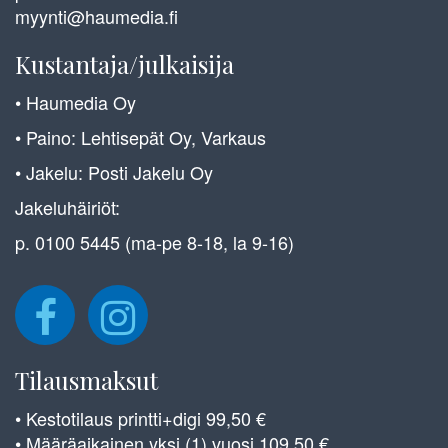
myynti@haumedia.fi
Kustantaja/julkaisija
• Haumedia Oy
• Paino: Lehtisepät Oy, Varkaus
• Jakelu: Posti Jakelu Oy
Jakeluhäiriöt:
p. 0100 5445 (ma-pe 8-18, la 9-16)
Tilausmaksut
• Kestotilaus printti+digi 99,50 €
• Määräaikainen yksi (1) vuosi 109,50 €