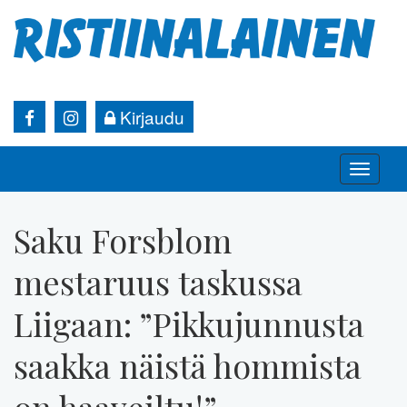
Kirjaudu
Toggle
naviga
Saku Forsblom
mestaruus taskussa
Liigaan: ”Pikkujunnusta
saakka näistä hommista
on haaveiltu!”