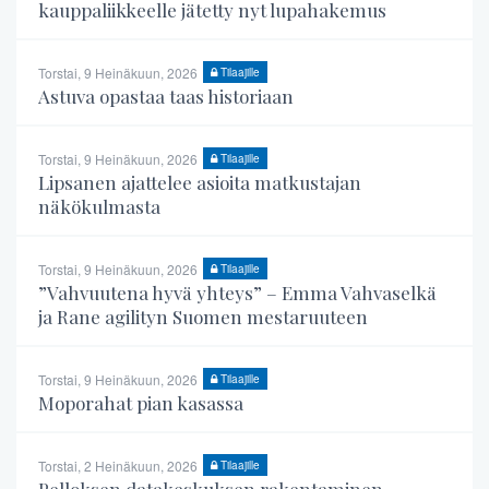
kauppaliikkeelle jätetty nyt lupahakemus
Torstai, 9 Heinäkuun, 2026
Tilaajille
Astuva opastaa taas historiaan
Torstai, 9 Heinäkuun, 2026
Tilaajille
Lipsanen ajattelee asioita matkustajan
näkökulmasta
Torstai, 9 Heinäkuun, 2026
Tilaajille
”Vahvuutena hyvä yhteys” – Emma Vahvaselkä
ja Rane agilityn Suomen mestaruuteen
Torstai, 9 Heinäkuun, 2026
Tilaajille
Moporahat pian kasassa
Torstai, 2 Heinäkuun, 2026
Tilaajille