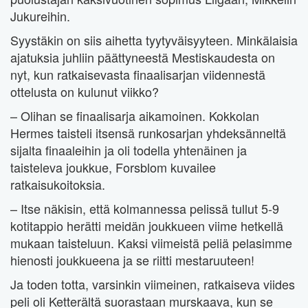
Jukureihin.
Syystäkin on siis aihetta tyytyväisyyteen. Minkälaisia
ajatuksia juhliin päättyneestä Mestiskaudesta on
nyt, kun ratkaisevasta finaalisarjan viidennestä
ottelusta on kulunut viikko?
– Olihan se finaalisarja aikamoinen. Kokkolan
Hermes taisteli itsensä runkosarjan yhdeksänneltä
sijalta finaaleihin ja oli todella yhtenäinen ja
taisteleva joukkue, Forsblom kuvailee
ratkaisukoitoksia.
– Itse näkisin, että kolmannessa pelissä tullut 5-9
kotitappio herätti meidän joukkueen viime hetkellä
mukaan taisteluun. Kaksi viimeistä peliä pelasimme
hienosti joukkueena ja se riitti mestaruuteen!
Ja toden totta, varsinkin viimeinen, ratkaiseva viides
peli oli Ketterältä suorastaan murskaava, kun se