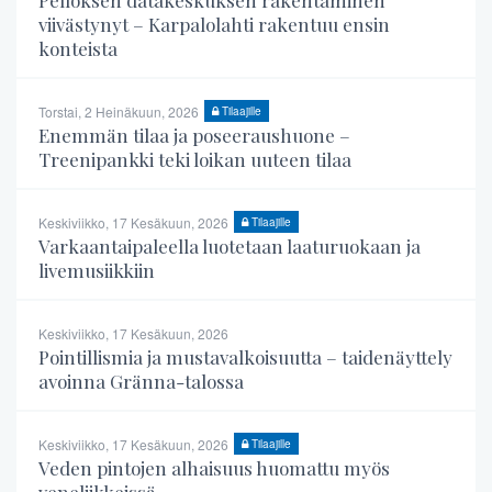
Pelloksen datakeskuksen rakentaminen
viivästynyt – Karpalolahti rakentuu ensin
konteista
Torstai, 2 Heinäkuun, 2026
Tilaajille
Enemmän tilaa ja poseeraushuone –
Treenipankki teki loikan uuteen tilaa
Keskiviikko, 17 Kesäkuun, 2026
Tilaajille
Varkaantaipaleella luotetaan laaturuokaan ja
livemusiikkiin
Keskiviikko, 17 Kesäkuun, 2026
Pointillismia ja mustavalkoisuutta – taidenäyttely
avoinna Gränna-talossa
Keskiviikko, 17 Kesäkuun, 2026
Tilaajille
Veden pintojen alhaisuus huomattu myös