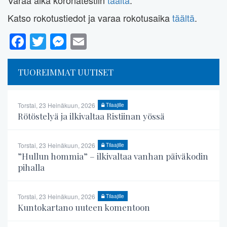
Varaa aika koronatestiin
täältä
.
Katso rokotustiedot ja varaa rokotusaika
täältä
.
Facebook
Twitter
Messenger
Email
TUOREIMMAT UUTISET
Torstai, 23 Heinäkuun, 2026
Tilaajille
Rötöstelyä ja ilkivaltaa Ristiinan yössä
Torstai, 23 Heinäkuun, 2026
Tilaajille
”Hullun hommia” – ilkivaltaa vanhan päiväkodin
pihalla
Torstai, 23 Heinäkuun, 2026
Tilaajille
Kuntokartano uuteen komentoon