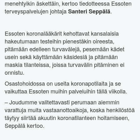
menehtyikin äskettäin, kertoo tiedotteessa Essoten
terveyspalvelujen johtaja
.
Santeri Seppälä
Essoten koronalääkärit kehottavat kansalaisia
hakeutumaan testeihin pienestäkin oireesta,
pitämään edelleen turvavälejä, pesemään kädet
usein sekä käyttämään käsidesiä ja pitämään
maskia tilanteissa, joissa turvavälin pitäminen ei
onnistu.
Osastohoidossa on useita koronapotilaita ja se
vaikuttaa Essoten muihin palveluihin tällä viikolla.
– Joudumme valitettavasti perumaan aiemmin
varattuja muita vastaanottoaikoja, koska henkilöstöä
täytyy siirtää akuutin koronatilanteen hoitamiseen,
Seppälä kertoo.