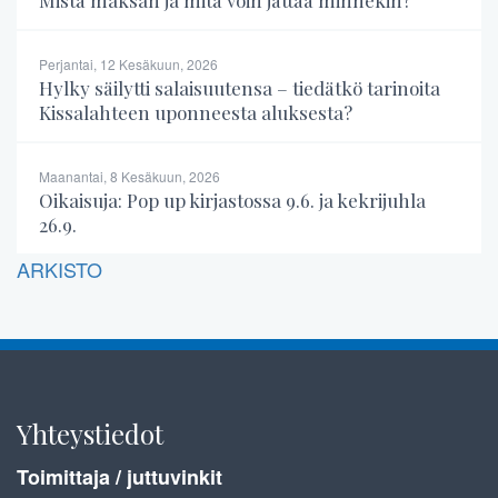
Mistä maksan ja mitä voin jättää minnekin?
Perjantai, 12 Kesäkuun, 2026
Hylky säilytti salaisuutensa – tiedätkö tarinoita
Kissalahteen uponneesta aluksesta?
Maanantai, 8 Kesäkuun, 2026
Oikaisuja: Pop up kirjastossa 9.6. ja kekrijuhla
26.9.
ARKISTO
Yhteystiedot
Toimittaja / juttuvinkit