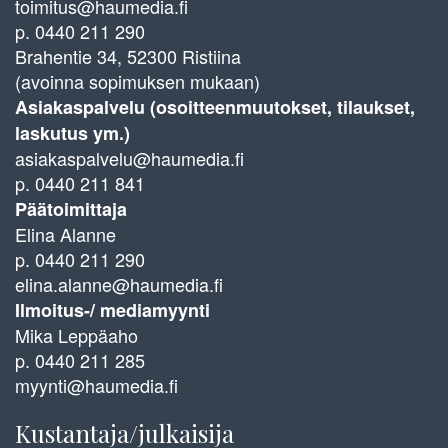
toimitus@haumedia.fi
p. 0440 211 290
Brahentie 34, 52300 Ristiina
(avoinna sopimuksen mukaan)
Asiakaspalvelu (osoitteenmuutokset, tilaukset,
laskutus ym.)
asiakaspalvelu@haumedia.fi
p. 0440 211 841
Päätoimittaja
Elina Alanne
p. 0440 211 290
elina.alanne@haumedia.fi
Ilmoitus-/ mediamyynti
Mika Leppäaho
p. 0440 211 285
myynti@haumedia.fi
Kustantaja/julkaisija