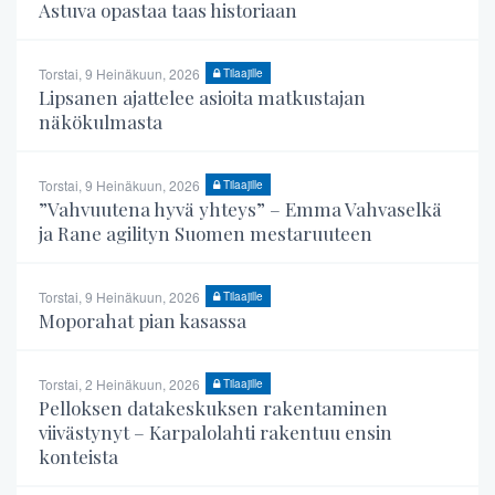
Astuva opastaa taas historiaan
Torstai, 9 Heinäkuun, 2026
Tilaajille
Lipsanen ajattelee asioita matkustajan
näkökulmasta
Torstai, 9 Heinäkuun, 2026
Tilaajille
”Vahvuutena hyvä yhteys” – Emma Vahvaselkä
ja Rane agilityn Suomen mestaruuteen
Torstai, 9 Heinäkuun, 2026
Tilaajille
Moporahat pian kasassa
Torstai, 2 Heinäkuun, 2026
Tilaajille
Pelloksen datakeskuksen rakentaminen
viivästynyt – Karpalolahti rakentuu ensin
konteista