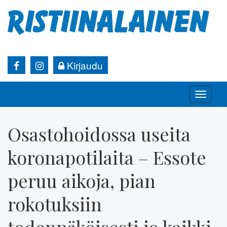
Kirjaudu
Toggle
naviga
Osastohoidossa useita
koronapotilaita – Essote
peruu aikoja, pian
rokotuksiin
todennäköisesti jo kaikki