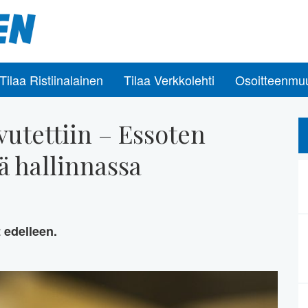
Tilaa Ristiinalainen
Tilaa Verkkolehti
Osoitteenmu
vutettiin – Essoten
ä hallinnassa
t edelleen.