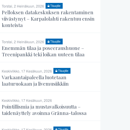
Torstai, 2 Heinäkuun, 2026
Tilaajille
Pelloksen datakeskuksen rakentaminen
viivästynyt – Karpalolahti rakentuu ensin
konteista
Torstai, 2 Heinäkuun, 2026
Tilaajille
Enemmän tilaa ja poseeraushuone –
Treenipankki teki loikan uuteen tilaa
Keskiviikko, 17 Kesäkuun, 2026
Tilaajille
Varkaantaipaleella luotetaan
laaturuokaan ja livemusiikkiin
Keskiviikko, 17 Kesäkuun, 2026
Pointillismia ja mustavalkoisuutta –
taidenäyttely avoinna Gränna-talossa
Keskiviikko, 17 Kesäkuun, 2026
Tilaajille