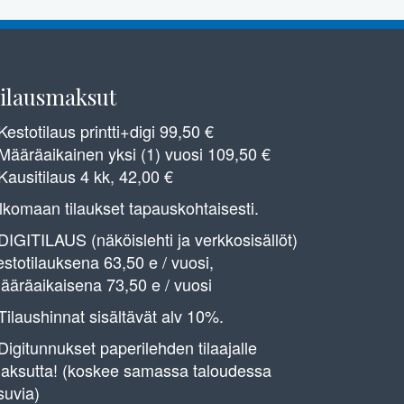
ilausmaksut
 Kestotilaus printti+digi 99,50 €
 Määräaikainen yksi (1) vuosi 109,50 €
 Kausitilaus 4 kk, 42,00 €
lkomaan tilaukset tapauskohtaisesti.
 DIGITILAUS (näköislehti ja verkkosisällöt)
estotilauksena 63,50 e / vuosi,
ääräaikaisena 73,50 e / vuosi
 Tilaushinnat sisältävät alv 10%.
 Digitunnukset paperilehden tilaajalle
aksutta! (koskee samassa taloudessa
suvia)