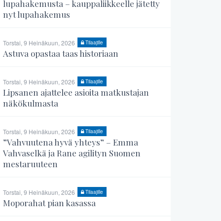
lupahakemusta – kauppaliikkeelle jätetty
nyt lupahakemus
Torstai, 9 Heinäkuun, 2026
Tilaajille
Astuva opastaa taas historiaan
Torstai, 9 Heinäkuun, 2026
Tilaajille
Lipsanen ajattelee asioita matkustajan
näkökulmasta
Torstai, 9 Heinäkuun, 2026
Tilaajille
”Vahvuutena hyvä yhteys” – Emma
Vahvaselkä ja Rane agilityn Suomen
mestaruuteen
Torstai, 9 Heinäkuun, 2026
Tilaajille
Moporahat pian kasassa