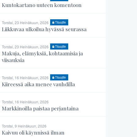
Kuntokartano uuteen komentoon
Torstai, 23 Heinäkuun, 2026
Tilaajille
Liikkuvaa ulkoilua hyvässä seurassa
Torstai, 23 Heinäkuun, 2026
Tilaajille
Makuja, elämyksiä, kohtaamisia ja
viisauksia
Torstai, 16 Heinäkuun, 2026
Tilaajille
Kiireessä aika menee vauhdilla
Torstai, 16 Heinäkuun, 2026
Markkinoilla paistaa perjantaina
Torstai, 9 Heinäkuun, 2026
Kaivuu oli käynnissä ilman