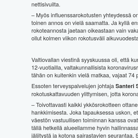
nettisivuilta.
– Myös influenssarokotusten yhteydessä on
toinen annos on vielä saamatta. Ja kyllä e
rokoteannosta jaetaan oikeastaan vain vakava
ollut kolmen viikon rokotusväli alkuvuodes
Valtiovallan viestinä syyskuussa oli, että k
12-vuotiailla, valtakunnallisista koronavirusr
tähän on kuitenkin vielä matkaa, vajaat 74 
Essoten terveyspalvelujen johtaja
Santeri 
rokotuskattavuuden ylittymisen, jotta korona
– Toivottavasti kaikki ykkösrokotteen otta
hankkimisesta. Joka tapauksessa uskon, e
väestön vastuullisen toiminnan kanssa ovat 
tällä hetkellä alueellamme hyvin hallinnassa
jäljitystä ja kotona sairastavien seurantaa, 