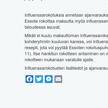
Influenssarokotuksia annetaan ajanvarauks
Essote rokottaa maksutta myös influenssa
taloudessa asuvat.
Mikäli ei kuulu maksuttoman influenssarok
kohderyhmiin kuuluvan kanssa, voi influens
resepti, jota voi pyytää Essoten rokotuspu
11). Itse hankitun rokotteen antaminen on 
rokotteen mukanaan varatulle ajalle.
Influenssarokotusten lisätiedot ja ajanvaraus
Facebook
Twitter
Messenger
Email