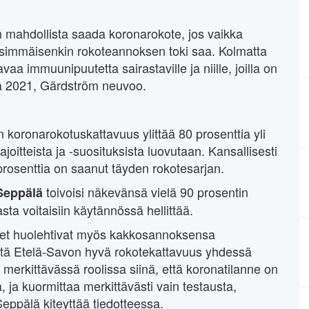
 mahdollista saada koronarokote, jos vaikka
nsimmäisenkin rokoteannoksen toki saa. Kolmatta
a immuunipuutetta sairastaville ja niille, joilla on
ta 2021, Gärdström neuvoo.
un koronarokotuskattavuus ylittää 80 prosenttia yli
ajoitteista ja -suosituksista luovutaan. Kansallisesti
prosenttia on saanut täyden rokotesarjan.
toivoisi näkevänsä vielä 90 prosentin
Seppälä
sta voitaisiin käytännössä hellittää.
neet huolehtivat myös kakkosannoksensa
ttä Etelä-Savon hyvä rokotekattavuus yhdessä
merkittävässä roolissa siinä, että koronatilanne on
, ja kuormittaa merkittävästi vain testausta,
Seppälä kiteyttää tiedotteessa.