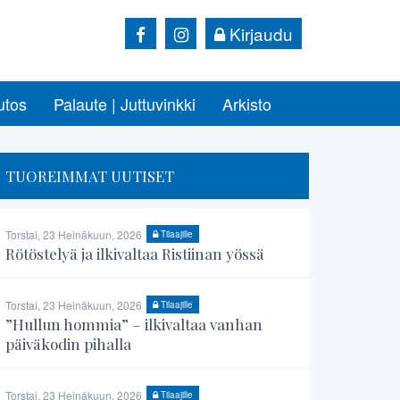
Kirjaudu
utos
Palaute | Juttuvinkki
Arkisto
TUOREIMMAT UUTISET
Torstai, 23 Heinäkuun, 2026
Tilaajille
Rötöstelyä ja ilkivaltaa Ristiinan yössä
Torstai, 23 Heinäkuun, 2026
Tilaajille
”Hullun hommia” – ilkivaltaa vanhan
päiväkodin pihalla
Torstai, 23 Heinäkuun, 2026
Tilaajille