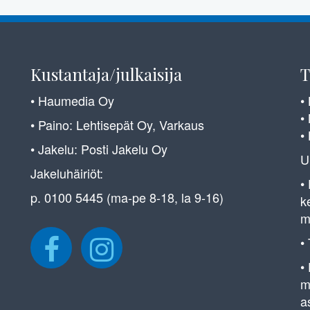
Kustantaja/julkaisija
T
• Haumedia Oy
•
•
• Paino: Lehtisepät Oy, Varkaus
•
• Jakelu: Posti Jakelu Oy
U
Jakeluhäiriöt:
•
p. 0100 5445 (ma-pe 8-18, la 9-16)
k
m
•
•
m
a