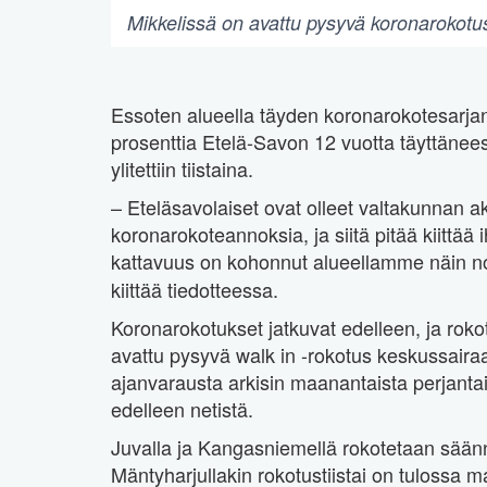
Mikkelissä on avattu pysyvä koronarokotu
Essoten alueella täyden koronarokotesarjan
prosenttia Etelä-Savon 12 vuotta täyttänees
ylitettiin tiistaina.
– Eteläsavolaiset ovat olleet valtakunnan a
koronarokoteannoksia, ja siitä pitää kiittää
kattavuus on kohonnut alueellamme näin n
kiittää tiedotteessa.
Koronarokotukset jatkuvat edelleen, ja rok
avattu pysyvä walk in -rokotus keskussaira
ajanvarausta arkisin maanantaista perjantaih
edelleen netistä.
Juvalla ja Kangasniemellä rokotetaan säännöl
Mäntyharjullakin rokotustiistai on tulossa 