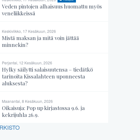
Veden pintojen alhaisuus huomattu myös
veneliikkeissä
Keskiviikko, 17 Kesäkuun, 2026
Mistä maksan ja mitä voin jättää
minnekin?
Perjantai, 12 Kesäkuun, 2026
Hylky säilytti salaisuutensa – tiedätkö
tarinoita Kissalahteen uponneesta
aluksesta?
Maanantai, 8 Kesäkuun, 2026
Oikaisuja: Pop up kirjastossa 9.6. ja
kekrijuhla 26.9.
RKISTO