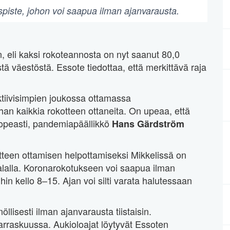
spiste, johon voi saapua ilman ajanvarausta.
, eli kaksi rokoteannosta on nyt saanut 80,0
tä väestöstä. Essote tiedottaa, että merkittävä raja
ktiivisimpien joukossa ottamassa
 ihan kaikkia rokotteen ottaneita. On upeaa, että
opeasti, pandemiapäällikkö
Hans Gärdström
otteen ottamisen helpottamiseksi Mikkelissä on
alalla. Koronarokotukseen voi saapua ilman
in kello 8–15. Ajan voi silti varata halutessaan
lisesti ilman ajanvarausta tiistaisin.
marraskuussa. Aukioloajat löytyvät Essoten