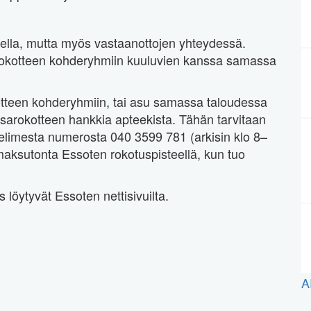
ella, mutta myös vastaanottojen yhteydessä.
rokotteen kohderyhmiin kuuluvien kanssa samassa
otteen kohderyhmiin, tai asu samassa taloudessa
sarokotteen hankkia apteekista. Tähän tarvitaan
helimesta numerosta 040 3599 781 (arkisin klo 8–
maksutonta Essoten rokotuspisteellä, kun tuo
 löytyvät Essoten nettisivuilta.
A