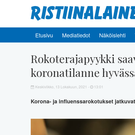
Etusivu
Mediatiedot
Näköislehti
Rokoterajapyykki saa
koronatilanne hyväss
Keskiviikko, 13 Lokakuun, 2021 -
13:01
Korona- ja influenssarokotukset jatkuva