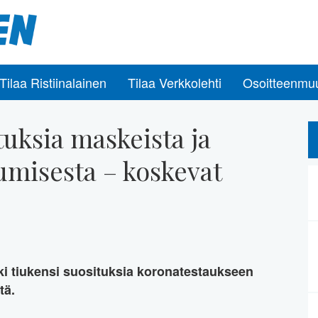
Tilaa Ristiinalainen
Tilaa Verkkolehti
Osoitteenmu
tuksia maskeista ja
umisesta – koskevat
ki tiukensi suosituksia koronatestaukseen
tä.