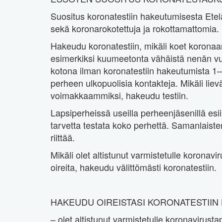
Suositus koronatestiin hakeutumisesta Etel
sekä koronarokotettuja ja rokottamattomia.
Hakeudu koronatestiin, mikäli koet koronaan v
esimerkiksi kuumeetonta vähäistä nenän vuot
kotona ilman koronatestiin hakeutumista 1
perheen ulkopuolisia kontakteja. Mikäli liev
voimakkaammiksi, hakeudu testiin.
Lapsiperheissä useilla perheenjäsenillä esi
tarvetta testata koko perhettä. Samanlaist
riittää.
Mikäli olet altistunut varmistetulle koronavi
oireita, hakeudu välittömästi koronatestiin.
HAKEUDU OIREISTASI KORONATESTIIN H
– olet altistunut varmistetulle koronavirusta