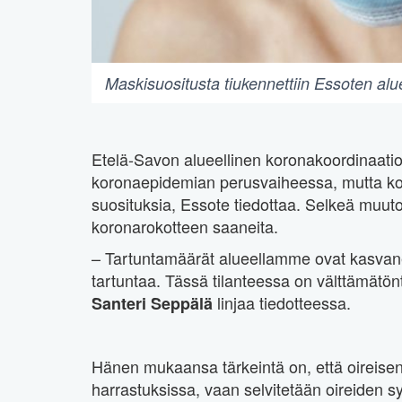
Maskisuositusta tiukennettiin Essoten alue
Etelä-Savon alueellinen koronakoordinaatio
koronaepidemian perusvaiheessa, mutta kor
suosituksia, Essote tiedottaa. Selkeä muut
koronarokotteen saaneita.
– Tartuntamäärät alueellamme ovat kasvaneet
tartuntaa. Tässä tilanteessa on välttämätönt
linjaa tiedotteessa.
Santeri Seppälä
Hänen mukaansa tärkeintä on, että oireisena 
harrastuksissa, vaan selvitetään oireiden 