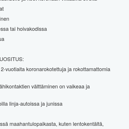
at
ainen
sessa tai hoivakodissa
ua
UOSITUS:
2-vuotiaita koronarokotettuja ja rokottamattomia
lähikontaktien välttäminen on vaikeaa ja
lla linja-autoissa ja junissa
essä maahantulopaikasta, kuten lentokentältä,