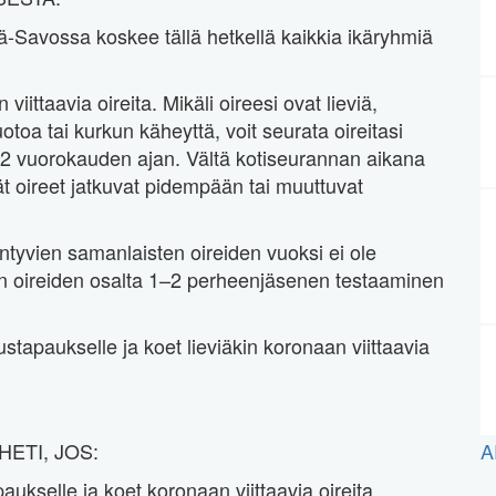
ä-Savossa koskee tällä hetkellä kaikkia ikäryhmiä
iittaavia oireita. Mikäli oireesi ovat lieviä,
oa tai kurkun käheyttä, voit seurata oireitasi
–2 vuorokauden ajan. Vältä kotiseurannan aikana
ät oireet jatkuvat pidempään tai muuttuvat
intyvien samanlaisten oireiden vuoksi ei ole
en oireiden osalta 1–2 perheenjäsenen testaaminen
rustapaukselle ja koet lieviäkin koronaan viittaavia
ETI, JOS:
A
paukselle ja koet koronaan viittaavia oireita