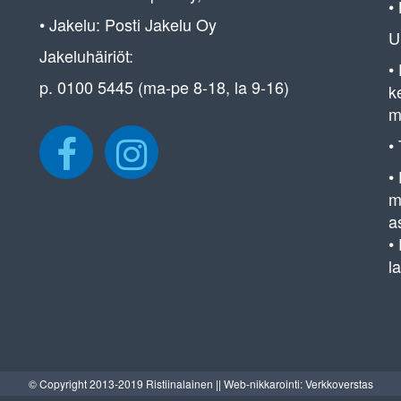
•
• Jakelu: Posti Jakelu Oy
U
Jakeluhäiriöt:
•
p. 0100 5445 (ma-pe 8-18, la 9-16)
k
m
•
•
m
a
•
l
© Copyright 2013-2019 Ristiinalainen || Web-nikkarointi: Verkkoverstas