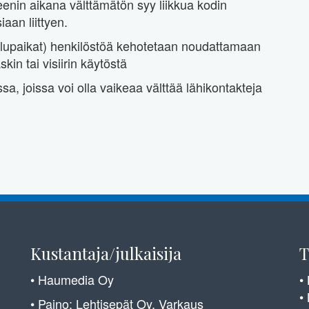
teenin aikana välttämätön syy liikkua kodin
iaan liittyen.
lvelupaikat) henkilöstöä kehotetaan noudattamaan
in tai visiirin käytöstä
oissa, joissa voi olla vaikeaa välttää lähikontakteja
Kustantaja/julkaisija
T
• Haumedia Oy
•
•
• Paino: Lehtisepät Oy, Varkaus