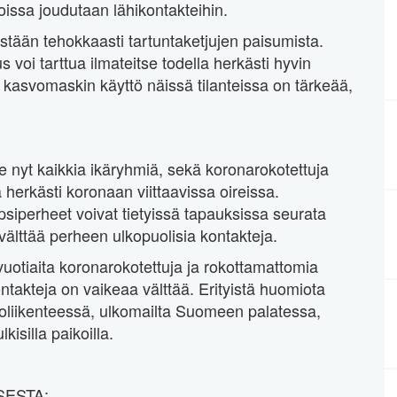
oissa joudutaan lähikontakteihin.
stään tehokkaasti tartuntaketjujen paisumista.
 voi tarttua ilmateitse todella herkästi hyvin
si kasvomaskin käyttö näissä tilanteissa on tärkeää,
 nyt kaikkia ikäryhmiä, sekä koronarokotettuja
 herkästi koronaan viittaavissa oireissa.
psiperheet voivat tietyissä tapauksissa seurata
 välttää perheen ulkopuolisia kontakteja.
uotiaita koronarokotettuja ja rokottamattomia
ontakteja on vaikeaa välttää. Erityistä huomiota
koliikenteessä, ulkomailta Suomeen palatessa,
kisilla paikoilla.
ESTA: