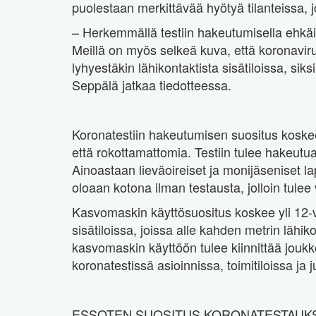
puolestaan merkittävää hyötyä tilanteissa, j
– Herkemmällä testiin hakeutumisella ehkäi
Meillä on myös selkeä kuva, että koronavirus
lyhyestäkin lähikontaktista sisätiloissa, sik
Seppälä jatkaa tiedotteessa.
Koronatestiin hakeutumisen suositus koskee
että rokottamattomia. Testiin tulee hakeutua
Ainoastaan lieväoireiset ja monijäseniset la
oloaan kotona ilman testausta, jolloin tulee
Kasvomaskin käyttösuositus koskee yli 12-v
sisätiloissa, joissa alle kahden metrin lähik
kasvomaskin käyttöön tulee kiinnittää jouk
koronatestissä asioinnissa, toimitiloissa ja jul
ESSOTEN SUOSITUS KORONATESTAUKS