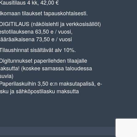
 Kausitilaus 4 kk, 42,00 €
lkomaan tilaukset tapauskohtaisesti.
 DIGITILAUS (näköislehti ja verkkosisällöt)
estotilauksena 63,50 e / vuosi,
ääräaikaisena 73,50 e / vuosi
 Tilaushinnat sisältävät alv 10%.
 Digitunnukset paperilehden tilaajalle
aksutta! (koskee samassa taloudessa
suvia)
 Paperilaskuihin 3,50 e:n maksutapalisä, e-
asku ja sähköpostilasku maksutta