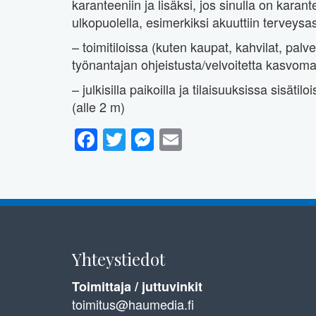
karanteeniin ja lisäksi, jos sinulla on karan
ulkopuolella, esimerkiksi akuuttiin terveysas
– toimitiloissa (kuten kaupat, kahvilat, pa
työnantajan ohjeistusta/velvoitetta kasvomask
– julkisilla paikoilla ja tilaisuuksissa sisätil
(alle 2 m)
Facebook
Twitter
Messenger
Email
Yhteystiedot
Toimittaja / juttuvinkit
toimitus@haumedia.fi