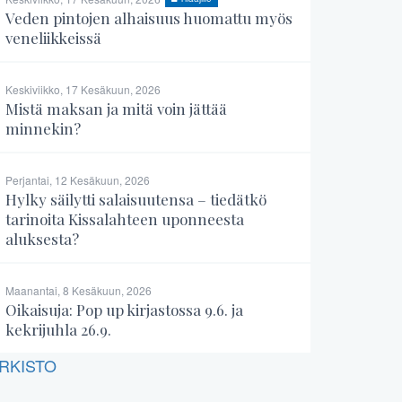
Veden pintojen alhaisuus huomattu myös
veneliikkeissä
Keskiviikko, 17 Kesäkuun, 2026
Mistä maksan ja mitä voin jättää
minnekin?
Perjantai, 12 Kesäkuun, 2026
Hylky säilytti salaisuutensa – tiedätkö
tarinoita Kissalahteen uponneesta
aluksesta?
Maanantai, 8 Kesäkuun, 2026
Oikaisuja: Pop up kirjastossa 9.6. ja
kekrijuhla 26.9.
RKISTO