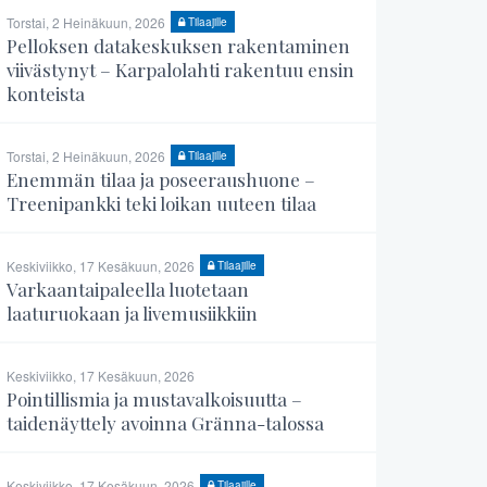
Torstai, 2 Heinäkuun, 2026
Tilaajille
Pelloksen datakeskuksen rakentaminen
viivästynyt – Karpalolahti rakentuu ensin
konteista
Torstai, 2 Heinäkuun, 2026
Tilaajille
Enemmän tilaa ja poseeraushuone –
Treenipankki teki loikan uuteen tilaa
Keskiviikko, 17 Kesäkuun, 2026
Tilaajille
Varkaantaipaleella luotetaan
laaturuokaan ja livemusiikkiin
Keskiviikko, 17 Kesäkuun, 2026
Pointillismia ja mustavalkoisuutta –
taidenäyttely avoinna Gränna-talossa
Keskiviikko, 17 Kesäkuun, 2026
Tilaajille