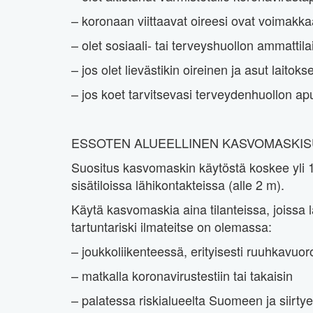
– koronaan viittaavat oireesi ovat voimakka
– olet sosiaali- tai terveyshuollon ammattil
– jos olet lievästikin oireinen ja asut laitok
– jos koet tarvitsevasi terveydenhuollon ap
ESSOTEN ALUEELLINEN KASVOMASKIS
Suositus kasvomaskin käytöstä koskee yli 1
sisätiloissa lähikontakteissa (alle 2 m).
Käytä kasvomaskia aina tilanteissa, joissa 
tartuntariski ilmateitse on olemassa:
– joukkoliikenteessä, erityisesti ruuhkavuoroi
– matkalla koronavirustestiin tai takaisin
– palatessa riskialueelta Suomeen ja siirty