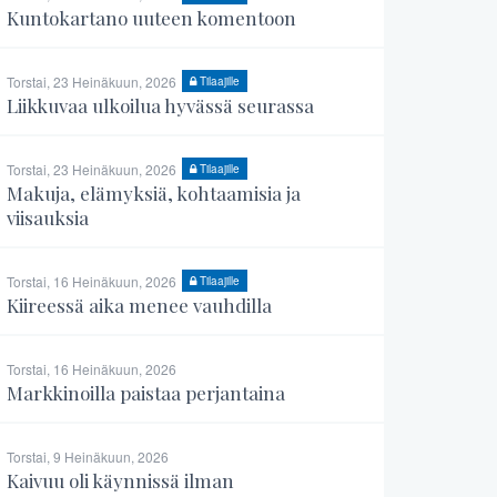
Kuntokartano uuteen komentoon
Torstai, 23 Heinäkuun, 2026
Tilaajille
Liikkuvaa ulkoilua hyvässä seurassa
Torstai, 23 Heinäkuun, 2026
Tilaajille
Makuja, elämyksiä, kohtaamisia ja
viisauksia
Torstai, 16 Heinäkuun, 2026
Tilaajille
Kiireessä aika menee vauhdilla
Torstai, 16 Heinäkuun, 2026
Markkinoilla paistaa perjantaina
Torstai, 9 Heinäkuun, 2026
Kaivuu oli käynnissä ilman