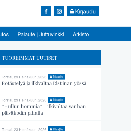
Kirjaudu
utos
Palaute | Juttuvinkki
Arkisto
TUOREIMMAT UUTISET
Torstai, 23 Heinäkuun, 2026
Tilaajille
Rötöstelyä ja ilkivaltaa Ristiinan yössä
Torstai, 23 Heinäkuun, 2026
Tilaajille
”Hullun hommia” – ilkivaltaa vanhan
päiväkodin pihalla
Torstai, 23 Heinäkuun, 2026
Tilaajille