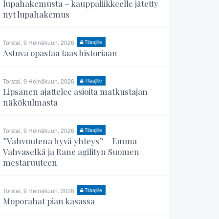
lupahakemusta – kauppaliikkeelle jätetty
nyt lupahakemus
Torstai, 9 Heinäkuun, 2026
Tilaajille
Astuva opastaa taas historiaan
Torstai, 9 Heinäkuun, 2026
Tilaajille
Lipsanen ajattelee asioita matkustajan
näkökulmasta
Torstai, 9 Heinäkuun, 2026
Tilaajille
”Vahvuutena hyvä yhteys” – Emma
Vahvaselkä ja Rane agilityn Suomen
mestaruuteen
Torstai, 9 Heinäkuun, 2026
Tilaajille
Moporahat pian kasassa