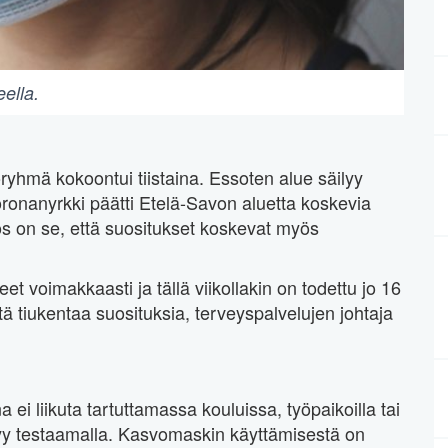
ella.
ryhmä kokoontui tiistaina. Essoten alue säilyy
onanyrkki päätti Etelä-Savon aluetta koskevia
os on se, että suositukset koskevat myös
 voimakkaasti ja tällä viikollakin on todettu jo 16
ä tiukentaa suosituksia, terveyspalvelujen johtaja
ei liikuta tartuttamassa kouluissa, työpaikoilla tai
syy testaamalla. Kasvomaskin käyttämisestä on