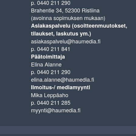
p. 0440 211 290
Brahentie 34, 52300 Ristiina
(avoinna sopimuksen mukaan)
Asiakaspalvelu (osoitteenmuutokset,
tilaukset, laskutus ym.)
asiakaspalvelu@haumedia.fi
p. 0440 211 841
Päätoimittaja
Elina Alanne
p. 0440 211 290
elina.alanne@haumedia.fi
Ilmoitus-/ mediamyynti
Mika Leppäaho
p. 0440 211 285
myynti@haumedia.fi