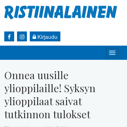
Kirjaudu
Toggle
naviga
Onnea uusille
ylioppilaille! Syksyn
ylioppilaat saivat
tutkinnon tulokset