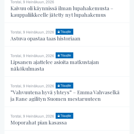
Torstai, 9 Heinäkuun, 2026
Kaivuu oli käynnissä ilman lupahakemusta –
kauppaliikkeelle jätetty nyt lupahakemus
Torstai, 9 Heinäkuun, 2026
Tilaajille
Astuva opastaa taas historiaan
Torstai, 9 Heinäkuun, 2026
Tilaajille
Lipsanen ajattelee asioita matkustajan
näkökulmasta
Torstai, 9 Heinäkuun, 2026
Tilaajille
”Vahvuutena hyvä yhteys” – Emma Vahvaselkä
ja Rane agilityn Suomen mestaruuteen
Torstai, 9 Heinäkuun, 2026
Tilaajille
Moporahat pian kasassa