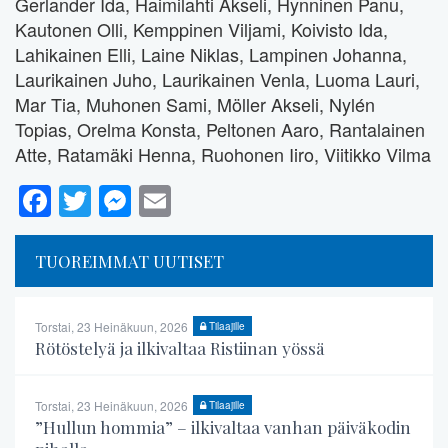
Gerlander Ida, Haimilahti Akseli, Hynninen Panu,
Kautonen Olli, Kemppinen Viljami, Koivisto Ida,
Lahikainen Elli, Laine Niklas, Lampinen Johanna,
Laurikainen Juho, Laurikainen Venla, Luoma Lauri,
Mar Tia, Muhonen Sami, Möller Akseli, Nylén
Topias, Orelma Konsta, Peltonen Aaro, Rantalainen
Atte, Ratamäki Henna, Ruohonen Iiro, Viitikko Vilma
Facebook
Twitter
Messenger
Email
TUOREIMMAT UUTISET
Torstai, 23 Heinäkuun, 2026
Tilaajille
Rötöstelyä ja ilkivaltaa Ristiinan yössä
Torstai, 23 Heinäkuun, 2026
Tilaajille
”Hullun hommia” – ilkivaltaa vanhan päiväkodin