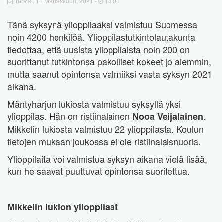
Torstai, 11 Marraskuun, 2021 -
13:01
Tänä syksynä ylioppilaaksi valmistuu Suomessa
noin 4200 henkilöä. Ylioppilastutkintolautakunta
tiedottaa, että uusista ylioppilaista noin 200 on
suorittanut tutkintonsa pakolliset kokeet jo aiemmin,
mutta saanut opintonsa valmiiksi vasta syksyn 2021
aikana.
Mäntyharjun lukiosta valmistuu syksyllä yksi
ylioppilas. Hän on ristiinalainen
.
Nooa Veijalainen
Mikkelin lukiosta valmistuu 22 ylioppilasta. Koulun
tietojen mukaan joukossa ei ole ristiinalaisnuoria.
Ylioppilaita voi valmistua syksyn aikana vielä lisää,
kun he saavat puuttuvat opintonsa suoritettua.
Mikkelin lukion ylioppilaat