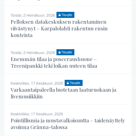
Torstai, 2 Heinäkuun, 2026
Tilaajille
Pelloksen datakeskuksen rakentaminen
viivästynyt – Karpalolahti rakentuu ensin
konteista
Torstai, 2 Heinäkuun, 2026
Tilaajille
Enemmän tilaa ja poseeraushuone –
Treenipankki teki loikan uuteen tilaa
Keskiviikko, 17 Kesäkuun, 2026
Tilaajille
Varkaantaipaleella luotetaan laaturuokaan ja
livemusiikkiin
Keskiviikko, 17 Kesäkuun, 2026
Pointillismia ja mustavalkoisuutta – taidenäyttely
avoinna Gränna-talossa