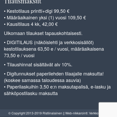
Tilausmaksut
• Kestotilaus printti+digi 99,50 €
• Määräaikainen yksi (1) vuosi 109,50 €
• Kausitilaus 4 kk, 42,00 €
Ulkomaan tilaukset tapauskohtaisesti.
• DIGITILAUS (näköislehti ja verkkosisällöt)
kestotilauksena 63,50 e / vuosi, määräaikaisena
73,50 e / vuosi
• Tilaushinnat sisältävät alv 10%.
• Digitunnukset paperilehden tilaajalle maksutta!
(koskee samassa taloudessa asuvia)
• Paperilaskuihin 3,50 e:n maksutapalisä, e-lasku ja
sähköpostilasku maksutta
© Copyright 2013-2019 Ristiinalainen || Web-nikkarointi: Verkkoverstas