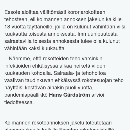
Essote aloittaa välittömästi koronarokotteen
tehosteen, eli kolmannen annoksen jakelun kaikille
18 vuotta täyttäneille, joilla on kulunut vähintään viisi
kuukautta toisesta annoksesta. Immuunipuutosta
sairastavilla toisesta annoksesta tulee olla kulunut
vähintään kaksi kuukautta.
– Näemme, että rokotteiden teho varsinkin
infektioiden ehkäisyssä alkaa heiketä viiden
kuukauden kohdalla. Sairaala- ja tehohoitoa
vaativan taudinkuvan ehkäisyssä rokotesuojan teho
näyttäisi kestävän ainakin puoli vuotta,
pandemiapäällikkö
arvioi
Hans Gärdström
tiedotteessa.
Kolmannen rokoteannoksen jakelu toteutetaan
ajanvarauksella kaikilla Essoten rokotuspisteillä.