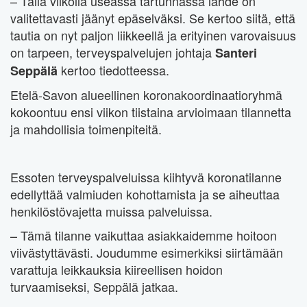
– Tällä viikolla useassa tartunnassa lähde on
valitettavasti jäänyt epäselväksi. Se kertoo siitä, että
tautia on nyt paljon liikkeellä ja erityinen varovaisuus
on tarpeen, terveyspalvelujen johtaja
Santeri
kertoo tiedotteessa.
Seppälä
Etelä-Savon alueellinen koronakoordinaatioryhmä
kokoontuu ensi viikon tiistaina arvioimaan tilannetta
ja mahdollisia toimenpiteitä.
Essoten terveyspalveluissa kiihtyvä koronatilanne
edellyttää valmiuden kohottamista ja se aiheuttaa
henkilöstövajetta muissa palveluissa.
– Tämä tilanne vaikuttaa asiakkaidemme hoitoon
viivästyttävästi. Joudumme esimerkiksi siirtämään
varattuja leikkauksia kiireellisen hoidon
turvaamiseksi, Seppälä jatkaa.