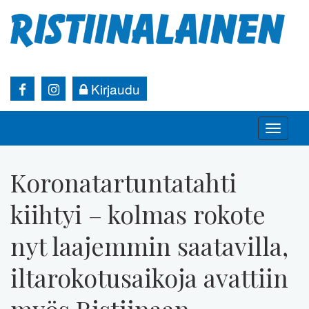
Kirjaudu
Toggle
naviga
Koronatartuntatahti
kiihtyi – kolmas rokote
nyt laajemmin saatavilla,
iltarokotusaikoja avattiin
myös Ristiinaan