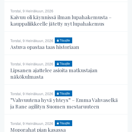
Torstai, 9 Heinäkuun, 2026
Kaivuu oli käynnissä ilman lupahakemusta –
kauppaliikkeelle jätetty nyt lupahakemus
Torstai, 9 Heinäkuun, 2026
Tilaajille
Astuva opastaa taas historiaan
Torstai, 9 Heinäkuun, 2026
Tilaajille
Lipsanen ajattelee asioita matkustajan
näkökulmasta
Torstai, 9 Heinäkuun, 2026
Tilaajille
”Vahvuutena hyvä yhteys” – Emma Vahvaselkä
ja Rane agilityn Suomen mestaruuteen
Torstai, 9 Heinäkuun, 2026
Tilaajille
Moporahat pian kasassa