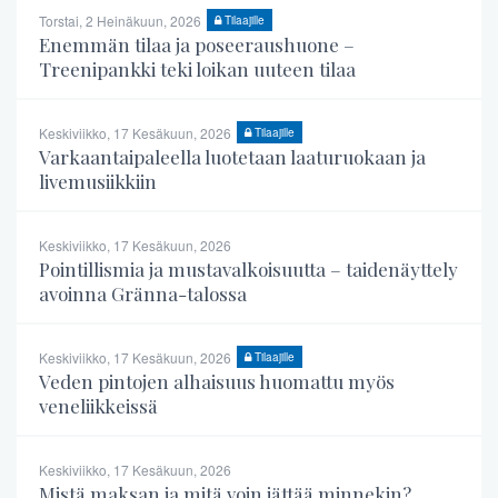
Torstai, 2 Heinäkuun, 2026
Tilaajille
Enemmän tilaa ja poseeraushuone –
Treenipankki teki loikan uuteen tilaa
Keskiviikko, 17 Kesäkuun, 2026
Tilaajille
Varkaantaipaleella luotetaan laaturuokaan ja
livemusiikkiin
Keskiviikko, 17 Kesäkuun, 2026
Pointillismia ja mustavalkoisuutta – taidenäyttely
avoinna Gränna-talossa
Keskiviikko, 17 Kesäkuun, 2026
Tilaajille
Veden pintojen alhaisuus huomattu myös
veneliikkeissä
Keskiviikko, 17 Kesäkuun, 2026
Mistä maksan ja mitä voin jättää minnekin?