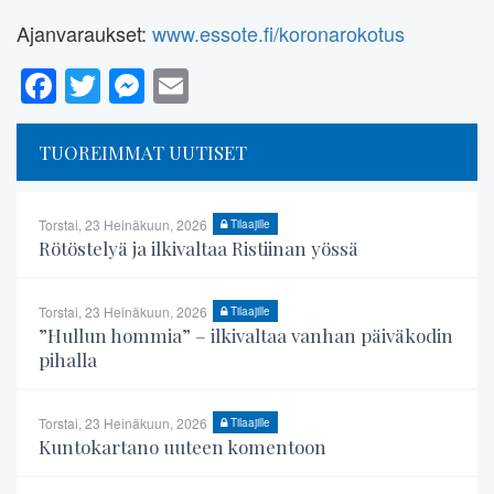
Ajanvaraukset:
www.essote.fi/koronarokotus
Facebook
Twitter
Messenger
Email
TUOREIMMAT UUTISET
Torstai, 23 Heinäkuun, 2026
Tilaajille
Rötöstelyä ja ilkivaltaa Ristiinan yössä
Torstai, 23 Heinäkuun, 2026
Tilaajille
”Hullun hommia” – ilkivaltaa vanhan päiväkodin
pihalla
Torstai, 23 Heinäkuun, 2026
Tilaajille
Kuntokartano uuteen komentoon