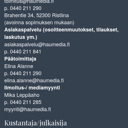
toimitus@haumedia.fi
p. 0440 211 290
Brahentie 34, 52300 Ristiina
(avoinna sopimuksen mukaan)
Asiakaspalvelu (osoitteenmuutokset, tilaukset,
laskutus ym.)
asiakaspalvelu@haumedia.fi
p. 0440 211 841
Päätoimittaja
Elina Alanne
p. 0440 211 290
elina.alanne@haumedia.fi
Ilmoitus-/ mediamyynti
Mika Leppäaho
p. 0440 211 285
myynti@haumedia.fi
Kustantaja/julkaisija