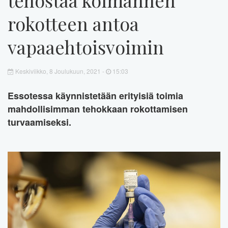
rokotteen antoa
vapaaehtoisvoimin
Keskiviikko, 8 Joulukuun, 2021 -
15:03
Essotessa käynnistetään erityisiä toimia
mahdollisimman tehokkaan rokottamisen
turvaamiseksi.