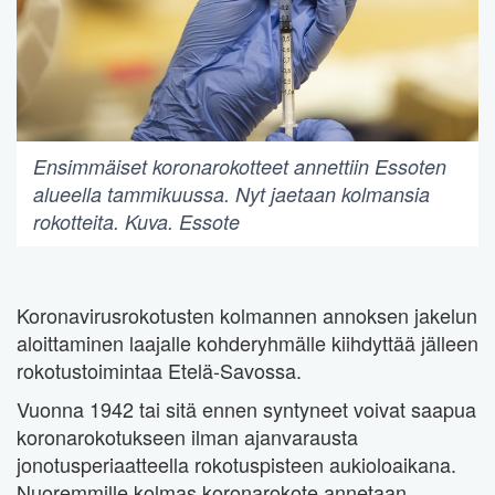
Ensimmäiset koronarokotteet annettiin Essoten
alueella tammikuussa. Nyt jaetaan kolmansia
rokotteita. Kuva. Essote
Koronavirusrokotusten kolmannen annoksen jakelun
aloittaminen laajalle kohderyhmälle kiihdyttää jälleen
rokotustoimintaa Etelä-Savossa.
Vuonna 1942 tai sitä ennen syntyneet voivat saapua
koronarokotukseen ilman ajanvarausta
jonotusperiaatteella rokotuspisteen aukioloaikana.
Nuoremmille kolmas koronarokote annetaan