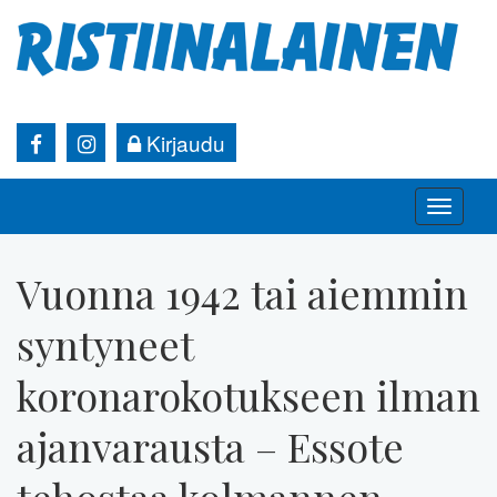
Kirjaudu
Toggle
naviga
Vuonna 1942 tai aiemmin
syntyneet
koronarokotukseen ilman
ajanvarausta – Essote
tehostaa kolmannen