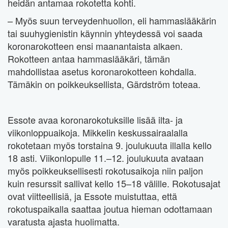
heidän antamaa rokotetta kohti.
– Myös suun terveydenhuollon, eli hammaslääkärin
tai suuhygienistin käynnin yhteydessä voi saada
koronarokotteen ensi maanantaista alkaen.
Rokotteen antaa hammaslääkäri, tämän
mahdollistaa asetus koronarokotteen kohdalla.
Tämäkin on poikkeuksellista, Gärdström toteaa.
Essote avaa koronarokotuksille lisää ilta- ja
viikonloppuaikoja. Mikkelin keskussairaalalla
rokotetaan myös torstaina 9. joulukuuta illalla kello
18 asti. Viikonlopulle 11.–12. joulukuuta avataan
myös poikkeuksellisesti rokotusaikoja niin paljon
kuin resurssit sallivat kello 15–18 välille. Rokotusajat
ovat viitteellisiä, ja Essote muistuttaa, että
rokotuspaikalla saattaa joutua hieman odottamaan
varatusta ajasta huolimatta.