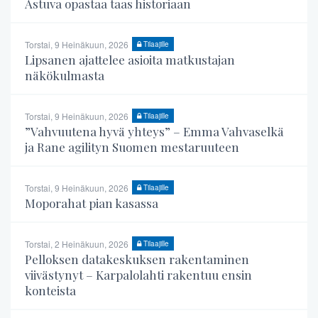
Astuva opastaa taas historiaan
Torstai, 9 Heinäkuun, 2026
Tilaajille
Lipsanen ajattelee asioita matkustajan
näkökulmasta
Torstai, 9 Heinäkuun, 2026
Tilaajille
”Vahvuutena hyvä yhteys” – Emma Vahvaselkä
ja Rane agilityn Suomen mestaruuteen
Torstai, 9 Heinäkuun, 2026
Tilaajille
Moporahat pian kasassa
Torstai, 2 Heinäkuun, 2026
Tilaajille
Pelloksen datakeskuksen rakentaminen
viivästynyt – Karpalolahti rakentuu ensin
konteista