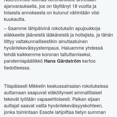
ajanvarauksella, jos on täyttänyt 18 vuotta ja
toisesta annoksesta on kulunut vähintään viisi
kuukautta.
– Saamme lähipäivinä rokotuksiin apujoukkoja
eläkkeelle jääneistä lääkäreistä ja hoitajista, ja tähän
liittyy valtakunnallisestikin ainutlaatuinen
hyväntekeväisyystempaus. Haluamme yhdessä
tehdä kaikkemme koronan taltuttamiseksi,
pandemiapäällikkö
kertoo
Hans Gärdström
tiedotteessa.
Tilapäisesti Mikkelin keskussairaalan rokotuksissa
auttamaan saapuvat eläköityneet ammattilaiset
tekevät työtään vapaaehtoisesti. Palkan sijaan
auttajat saavat valita hyväntekeväisyyskohteen,
jonka toimintaan Essote lahjoittaa tietyn summan