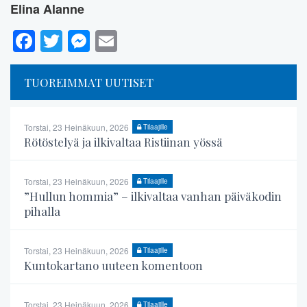
Elina Alanne
Facebook
Twitter
Messenger
Email
TUOREIMMAT UUTISET
Torstai, 23 Heinäkuun, 2026
Tilaajille
Rötöstelyä ja ilkivaltaa Ristiinan yössä
Torstai, 23 Heinäkuun, 2026
Tilaajille
”Hullun hommia” – ilkivaltaa vanhan päiväkodin
pihalla
Torstai, 23 Heinäkuun, 2026
Tilaajille
Kuntokartano uuteen komentoon
Torstai, 23 Heinäkuun, 2026
Tilaajille