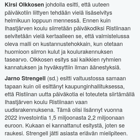
johdolla esitti, että uuteen
Kirsi Olkkosen
päiväkotiin liittyen tehdään vielä lisäselvitys
helmikuun loppuun mennessä. Ennen kuin
Ihastjärven koulu siirretään päiväkodiksi Ristiinaan
selvitetään vielä kertaalleen se, että valmistelussa
oleva malli on kustannustehokkain, kun otetaan
huomioon siirron kulut ja koulurakennuksen
tasearvo. Olkkosen esitys sai kaikkien ryhmien
kannatuksen ja hyväksyttiin ilman äänestyksiä.
(sd.) esitti valtuustossa samaan
Jarno Strengell
tapaan kuin oli esittänyt kaupunginhallituksessa,
että Ristiinan uutta päiväkotia ei toteuteta siirtämällä
Ihastjärven koulu Ristiinaan vaan
uudisrakennuksena. Tämä olisi lisännyt vuonna
2022 investointia 1,5 miljoonasta 2,2 miljoonaan
euroon. Kukaan ei kannattanut esitystä, joten se
raukesi. Strengell jätti asiasta eriävän mielipiteen.