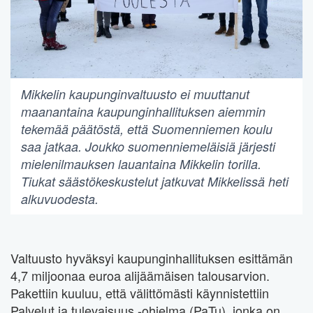
Mikkelin kaupunginvaltuusto ei muuttanut
maanantaina kaupunginhallituksen aiemmin
tekemää päätöstä, että Suomenniemen koulu
saa jatkaa. Joukko suomenniemeläisiä järjesti
mielenilmauksen lauantaina Mikkelin torilla.
Tiukat säästökeskustelut jatkuvat Mikkelissä heti
alkuvuodesta.
Valtuusto hyväksyi kaupunginhallituksen esittämän
4,7 miljoonaa euroa alijäämäisen talousarvion.
Pakettiin kuuluu, että välittömästi käynnistettiin
Palvelut ja tulevaisuus -ohjelma (PaTu), jonka on