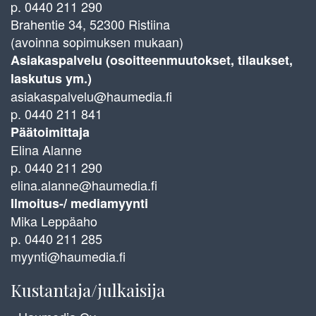
p. 0440 211 290
Brahentie 34, 52300 Ristiina
(avoinna sopimuksen mukaan)
Asiakaspalvelu (osoitteenmuutokset, tilaukset,
laskutus ym.)
asiakaspalvelu@haumedia.fi
p. 0440 211 841
Päätoimittaja
Elina Alanne
p. 0440 211 290
elina.alanne@haumedia.fi
Ilmoitus-/ mediamyynti
Mika Leppäaho
p. 0440 211 285
myynti@haumedia.fi
Kustantaja/julkaisija