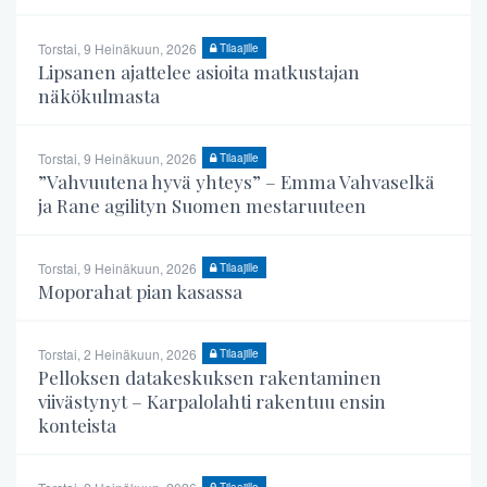
Torstai, 9 Heinäkuun, 2026
Tilaajille
Lipsanen ajattelee asioita matkustajan
näkökulmasta
Torstai, 9 Heinäkuun, 2026
Tilaajille
”Vahvuutena hyvä yhteys” – Emma Vahvaselkä
ja Rane agilityn Suomen mestaruuteen
Torstai, 9 Heinäkuun, 2026
Tilaajille
Moporahat pian kasassa
Torstai, 2 Heinäkuun, 2026
Tilaajille
Pelloksen datakeskuksen rakentaminen
viivästynyt – Karpalolahti rakentuu ensin
konteista