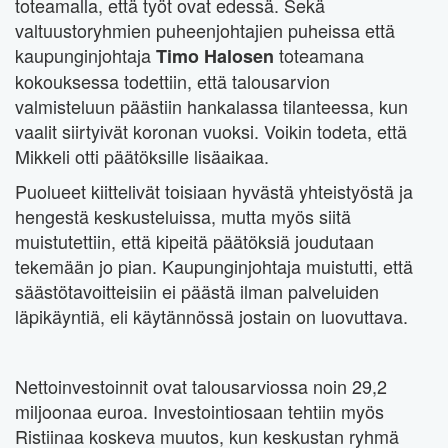
toteamalla, että työt ovat edessä. Sekä
valtuustoryhmien puheenjohtajien puheissa että
kaupunginjohtaja
toteamana
Timo Halosen
kokouksessa todettiin, että talousarvion
valmisteluun päästiin hankalassa tilanteessa, kun
vaalit siirtyivät koronan vuoksi. Voikin todeta, että
Mikkeli otti päätöksille lisäaikaa.
Puolueet kiittelivät toisiaan hyvästä yhteistyöstä ja
hengestä keskusteluissa, mutta myös siitä
muistutettiin, että kipeitä päätöksiä joudutaan
tekemään jo pian. Kaupunginjohtaja muistutti, että
säästötavoitteisiin ei päästä ilman palveluiden
läpikäyntiä, eli käytännössä jostain on luovuttava.
Nettoinvestoinnit ovat talousarviossa noin 29,2
miljoonaa euroa. Investointiosaan tehtiin myös
Ristiinaa koskeva muutos, kun keskustan ryhmä