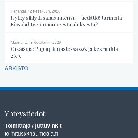
Perjantai, 12 Kesäkuun, 2026
Hylky säilytti salaisuutensa – tiedätkö tarinoita
Kissalahteen uponneesta aluksesta?
Maanantai, 8 Kesäkuun, 2026
Oikaisuja: Pop up kirjastossa 9.6. ja kekrijuhla
26.9.
ARKISTO
Yhteystiedot
Toimittaja / juttuvinkit
toimitus@haumedia.fi