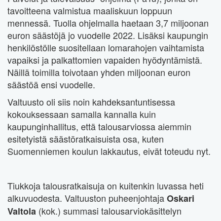
tavoitteena valmistua maaliskuun loppuun
mennessä. Tuolla ohjelmalla haetaan 3,7 miljoonan
euron säästöjä jo vuodelle 2022. Lisäksi kaupungin
henkilöstölle suositellaan lomarahojen vaihtamista
vapaiksi ja palkattomien vapaiden hyödyntämistä.
Näillä toimilla toivotaan yhden miljoonan euron
säästöä ensi vuodelle.
Valtuusto oli siis noin kahdeksantuntisessa
kokouksessaan samalla kannalla kuin
kaupunginhallitus, että talousarviossa aiemmin
esitetyistä säästöratkaisuista osa, kuten
Suomenniemen koulun lakkautus, eivät toteudu nyt.
Tiukkoja talousratkaisuja on kuitenkin luvassa heti
alkuvuodesta. Valtuuston puheenjohtaja
Oskari
(kok.) summasi talousarviokäsittelyn
Valtola