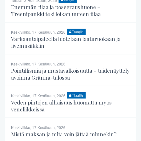
Torstai, 2 Heinäkuun, 2026
Tilaajille
Enemmän tilaa ja poseeraushuone –
Treenipankki teki loikan uuteen tilaa
Keskiviikko, 17 Kesäkuun, 2026
Tilaajille
Varkaantaipaleella luotetaan laaturuokaan ja
livemusiikkiin
Keskiviikko, 17 Kesäkuun, 2026
Pointillismia ja mustavalkoisuutta – taidenäyttely
avoinna Gränna-talossa
Keskiviikko, 17 Kesäkuun, 2026
Tilaajille
Veden pintojen alhaisuus huomattu myös
veneliikkeissä
Keskiviikko, 17 Kesäkuun, 2026
Mistä maksan ja mitä voin jättää minnekin?