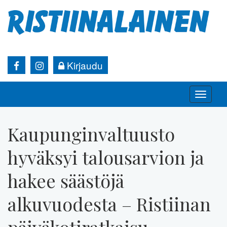
Kirjaudu
Toggle
naviga
Kaupunginvaltuusto
hyväksyi talousarvion ja
hakee säästöjä
alkuvuodesta – Ristiinan
päiväkotiratkaisu