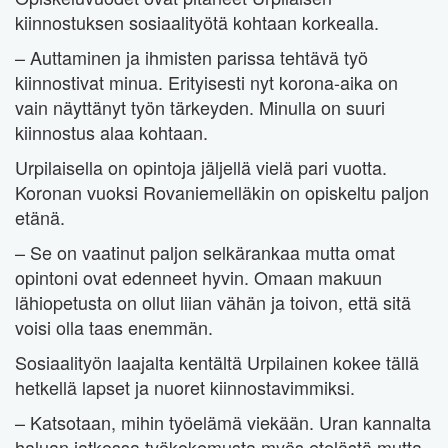
kiinnostuksen sosiaalityötä kohtaan korkealla.
– Auttaminen ja ihmisten parissa tehtävä työ
kiinnostivat minua. Erityisesti nyt korona-aika on
vain näyttänyt työn tärkeyden. Minulla on suuri
kiinnostus alaa kohtaan.
Urpilaisella on opintoja jäljellä vielä pari vuotta.
Koronan vuoksi Rovaniemelläkin on opiskeltu paljon
etänä.
– Se on vaatinut paljon selkärankaa mutta omat
opintoni ovat edenneet hyvin. Omaan makuun
lähiopetusta on ollut liian vähän ja toivon, että sitä
voisi olla taas enemmän.
Sosiaalityön laajalta kentältä Urpilainen kokee tällä
hetkellä lapset ja nuoret kiinnostavimmiksi.
– Katsotaan, mihin työelämä viekään. Uran kannalta
haluan jatkossa työkokemusta myös etelästä mutta