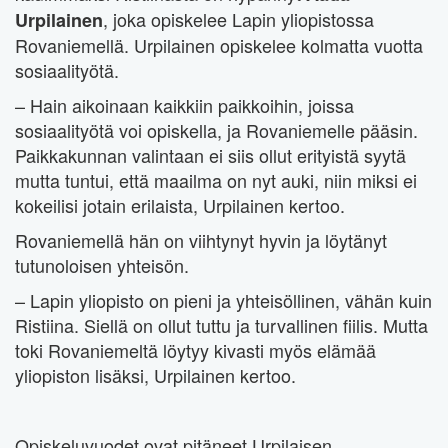
, joka opiskelee Lapin yliopistossa
Urpilainen
Rovaniemellä. Urpilainen opiskelee kolmatta vuotta
sosiaalityötä.
– Hain aikoinaan kaikkiin paikkoihin, joissa
sosiaalityötä voi opiskella, ja Rovaniemelle pääsin.
Paikkakunnan valintaan ei siis ollut erityistä syytä
mutta tuntui, että maailma on nyt auki, niin miksi ei
kokeilisi jotain erilaista, Urpilainen kertoo.
Rovaniemellä hän on viihtynyt hyvin ja löytänyt
tutunoloisen yhteisön.
– Lapin yliopisto on pieni ja yhteisöllinen, vähän kuin
Ristiina. Siellä on ollut tuttu ja turvallinen fiilis. Mutta
toki Rovaniemeltä löytyy kivasti myös elämää
yliopiston lisäksi, Urpilainen kertoo.
Opiskeluvuodet ovat pitäneet Urpilaisen