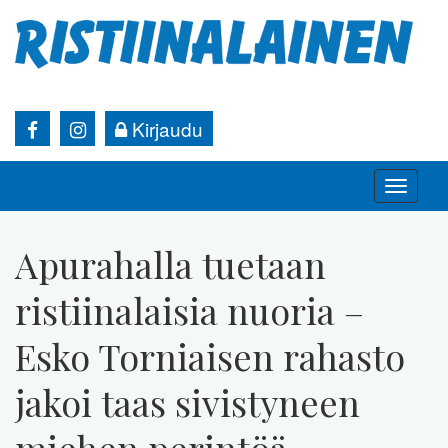
Kirjaudu
Toggle
naviga
Apurahalla tuetaan
ristiinalaisia nuoria –
Esko Torniaisen rahasto
jakoi taas sivistyneen
miehen perintöä