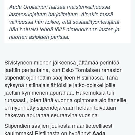
Aada Urpilainen haluaa maisterivaiheessa
lastensuojeluun harjoitteluun. Ainakin tässä
vaiheessa hän kokee, että sosiaalityöntekijänä
hän haluaisi tehdä töitä nimenomaan lasten ja
nuorten asioiden parissa.
Sivistyneen miehen jälkeensä jättämää perintöä
jaettiin perjantaina, kun Esko Torniaisen rahaston
stipendit ojennettiin saajilleen Ristiinassa. Tänä
syksynä ristiinalaislähtöisille jatko-opiskelijoille
jaettiin kymmenen apurahaa. Hakemuksia tuli
runsaasti, joten tänä vuonna opintonsa aloittaneille
ei myönnetty stipendejä vaan heidän toivotaan
hakevan apurahaa seuraavina vuosina.
Stipendien saajien joukosta maantieteellisesti
kauimmaksi Ristiinasta on hypännyt
Aada