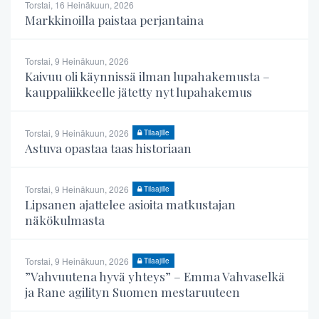
Torstai, 16 Heinäkuun, 2026
Markkinoilla paistaa perjantaina
Torstai, 9 Heinäkuun, 2026
Kaivuu oli käynnissä ilman lupahakemusta –
kauppaliikkeelle jätetty nyt lupahakemus
Torstai, 9 Heinäkuun, 2026
Tilaajille
Astuva opastaa taas historiaan
Torstai, 9 Heinäkuun, 2026
Tilaajille
Lipsanen ajattelee asioita matkustajan
näkökulmasta
Torstai, 9 Heinäkuun, 2026
Tilaajille
”Vahvuutena hyvä yhteys” – Emma Vahvaselkä
ja Rane agilityn Suomen mestaruuteen