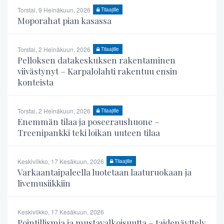
Torstai, 9 Heinäkuun, 2026
Tilaajille
Moporahat pian kasassa
Torstai, 2 Heinäkuun, 2026
Tilaajille
Pelloksen datakeskuksen rakentaminen
viivästynyt – Karpalolahti rakentuu ensin
konteista
Torstai, 2 Heinäkuun, 2026
Tilaajille
Enemmän tilaa ja poseeraushuone –
Treenipankki teki loikan uuteen tilaa
Keskiviikko, 17 Kesäkuun, 2026
Tilaajille
Varkaantaipaleella luotetaan laaturuokaan ja
livemusiikkiin
Keskiviikko, 17 Kesäkuun, 2026
Pointillismia ja mustavalkoisuutta – taidenäyttely