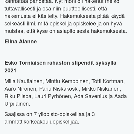
kannattaa panostaa. Nyt moni oli hakenut melko
tuttavallisesti ja osa niin puutteellisesti, että
hakemusta ei käsitelty. Hakemuksesta pitää käydä
selkeästi ilmi, mitä opiskelija opiskelee ja on hyvä
muistaa, että kyse on asiapitoisesta hakemuksesta.
Elina Alanne
Esko Torniaisen rahaston stipendit syksyllä
2021
Milja Kautiainen, Minttu Kemppinen, Totti Kortman,
Aaro Nironen, Panu Niskakoski, Mikko Niskanen,
Riku Piispa, Lauri Pyrhönen, Ada Savenius ja Aada
Urpilainen.
Saajissa on 7 yliopisto-opiskelijaa ja 3
ammattikorkeakouluopiskelijaa.