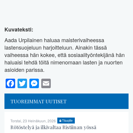
Kuvateksti:
Aada Urpilainen haluaa maisterivaiheessa
lastensuojeluun harjoitteluun. Ainakin tässä
vaiheessa hän kokee, että sosiaalityöntekijänä hän
haluaisi tehdä töitä nimenomaan lasten ja nuorten
asioiden parissa.
Facebook
Twitter
Messenger
Email
TUOREIMMAT UUTISET
Torstai, 23 Heinäkuun, 2026
Tilaajille
Rötöstelyä ja ilkivaltaa Ristiinan yössä