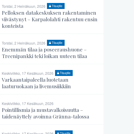
Torstai, 2 Heinäkuun, 2026
Tilaajille
Pelloksen datakeskuksen rakentaminen
viivästynyt – Karpalolahti rakentuu ensin
konteista
Torstai, 2 Heinäkuun, 2026
Tilaajille
Enemmän tilaa ja poseeraushuone –
Treenipankki teki loikan uuteen tilaa
Keskiviikko, 17 Kesäkuun, 2026
Tilaajille
Varkaantaipaleella luotetaan
laaturuokaan ja livemusiikkiin
Keskiviikko, 17 Kesäkuun, 2026
Pointillismia ja mustavalkoisuutta –
taidenäyttely avoinna Gränna-talossa
Keskiviikko, 17 Kesäkuun, 2026
Tilaajille