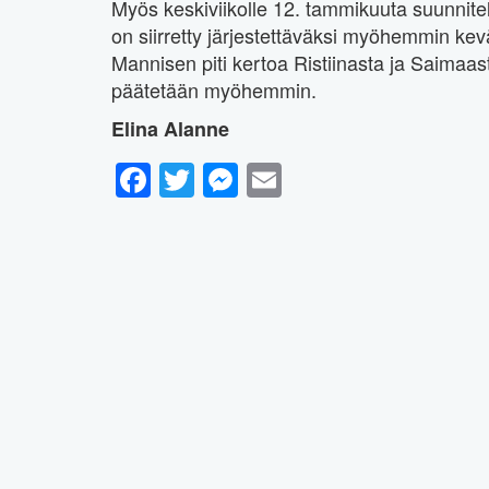
Myös keskiviikolle 12. tammikuuta suunnitelt
on siirretty järjestettäväksi myöhemmin kev
Mannisen piti kertoa Ristiinasta ja Saimaas
päätetään myöhemmin.
Elina Alanne
Facebook
Twitter
Messenger
Email