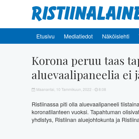
Etusivu
Mediatiedot
Näköislehti
Korona peruu taas ta
aluevaalipaneelia ei j
Maanantai, 10 Tammikuun, 2022 -
8:08
Ristiinassa piti olla aluevaalipaneeli tiista
koronatilanteen vuoksi. Tapahtuman olisivat 
yhdistys, Ristiinan aluejohtokunta ja Ristiin