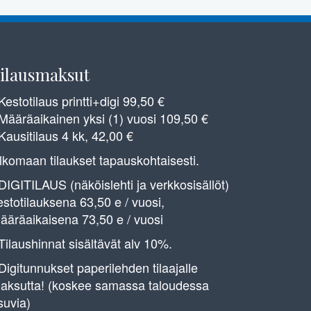
ilausmaksut
 Kestotilaus printti+digi 99,50 €
 Määräaikainen yksi (1) vuosi 109,50 €
 Kausitilaus 4 kk, 42,00 €
lkomaan tilaukset tapauskohtaisesti.
 DIGITILAUS (näköislehti ja verkkosisällöt)
estotilauksena 63,50 e / vuosi,
ääräaikaisena 73,50 e / vuosi
 Tilaushinnat sisältävät alv 10%.
 Digitunnukset paperilehden tilaajalle
aksutta! (koskee samassa taloudessa
suvia)