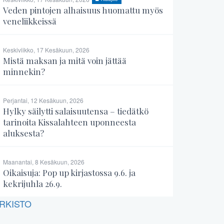
Veden pintojen alhaisuus huomattu myös
veneliikkeissä
Keskiviikko, 17 Kesäkuun, 2026
Mistä maksan ja mitä voin jättää
minnekin?
Perjantai, 12 Kesäkuun, 2026
Hylky säilytti salaisuutensa – tiedätkö
tarinoita Kissalahteen uponneesta
aluksesta?
Maanantai, 8 Kesäkuun, 2026
Oikaisuja: Pop up kirjastossa 9.6. ja
kekrijuhla 26.9.
RKISTO