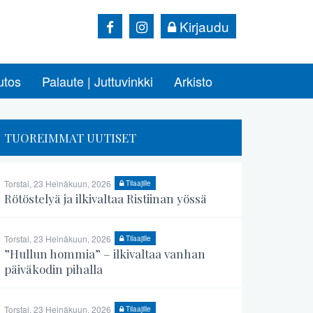
Kirjaudu
utos
Palaute | Juttuvinkki
Arkisto
TUOREIMMAT UUTISET
Torstai, 23 Heinäkuun, 2026
Tilaajille
Rötöstelyä ja ilkivaltaa Ristiinan yössä
Torstai, 23 Heinäkuun, 2026
Tilaajille
”Hullun hommia” – ilkivaltaa vanhan
päiväkodin pihalla
Torstai, 23 Heinäkuun, 2026
Tilaajille