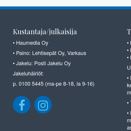
Kustantaja/julkaisija
T
• Haumedia Oy
•
•
• Paino: Lehtisepät Oy, Varkaus
•
• Jakelu: Posti Jakelu Oy
U
Jakeluhäiriöt:
•
p. 0100 5445 (ma-pe 8-18, la 9-16)
k
m
•
•
m
a