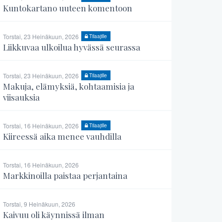
Kuntokartano uuteen komentoon
Torstai, 23 Heinäkuun, 2026
Tilaajille
Liikkuvaa ulkoilua hyvässä seurassa
Torstai, 23 Heinäkuun, 2026
Tilaajille
Makuja, elämyksiä, kohtaamisia ja
viisauksia
Torstai, 16 Heinäkuun, 2026
Tilaajille
Kiireessä aika menee vauhdilla
Torstai, 16 Heinäkuun, 2026
Markkinoilla paistaa perjantaina
Torstai, 9 Heinäkuun, 2026
Kaivuu oli käynnissä ilman