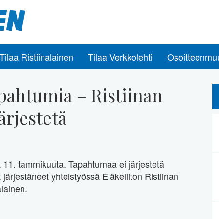
Tilaa Ristiinalainen
Tilaa Verkkolehti
Osoitteenmu
pahtumia – Ristiinan
ärjestetä
ina 11. tammikuuta. Tapahtumaa ei järjestetä
järjestäneet yhteistyössä Eläkeliiton Ristiinan
alainen.