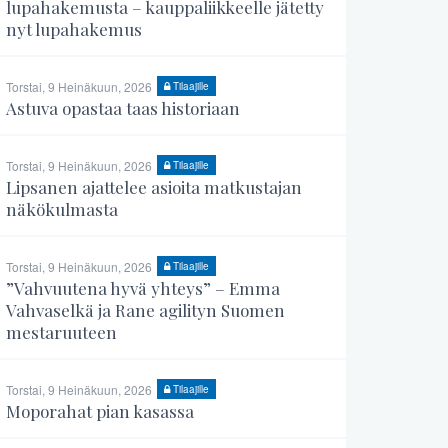
lupahakemusta – kauppaliikkeelle jätetty
nyt lupahakemus
Torstai, 9 Heinäkuun, 2026
Tilaajille
Astuva opastaa taas historiaan
Torstai, 9 Heinäkuun, 2026
Tilaajille
Lipsanen ajattelee asioita matkustajan
näkökulmasta
Torstai, 9 Heinäkuun, 2026
Tilaajille
”Vahvuutena hyvä yhteys” – Emma
Vahvaselkä ja Rane agilityn Suomen
mestaruuteen
Torstai, 9 Heinäkuun, 2026
Tilaajille
Moporahat pian kasassa