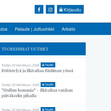
Kirjaudu
utos
Palaute | Juttuvinkki
Arkisto
TUOREIMMAT UUTISET
Torstai, 23 Heinäkuun, 2026
Tilaajille
Rötöstelyä ja ilkivaltaa Ristiinan yössä
Torstai, 23 Heinäkuun, 2026
Tilaajille
”Hullun hommia” – ilkivaltaa vanhan
päiväkodin pihalla
Torstai, 23 Heinäkuun, 2026
Tilaajille