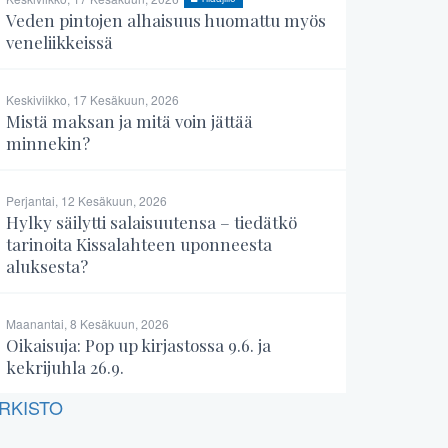
Veden pintojen alhaisuus huomattu myös
veneliikkeissä
Keskiviikko, 17 Kesäkuun, 2026
Mistä maksan ja mitä voin jättää
minnekin?
Perjantai, 12 Kesäkuun, 2026
Hylky säilytti salaisuutensa – tiedätkö
tarinoita Kissalahteen uponneesta
aluksesta?
Maanantai, 8 Kesäkuun, 2026
Oikaisuja: Pop up kirjastossa 9.6. ja
kekrijuhla 26.9.
RKISTO