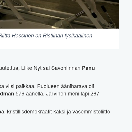
Riitta Hassinen on Ristiinan fysikaalinen
utettua, Liike Nyt sai Savonlinnan
Panu
a viisi paikkaa. Puolueen ääniharava oli
579 äänellä. Järvinen meni läpi 267
ndman
, kristillisdemokraatit kaksi ja vasemmistoliitto