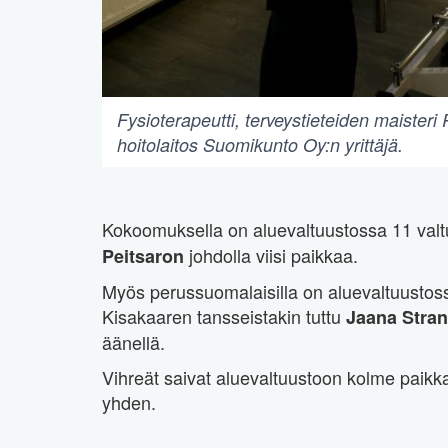
Fysioterapeutti, terveystieteiden maisteri 
hoitolaitos Suomikunto Oy:n yrittäjä.
Kokoomuksella on aluevaltuustossa 11 valtu
johdolla viisi paikkaa.
Peitsaron
Myös perussuomalaisilla on aluevaltuustoss
Kisakaaren tansseistakin tuttu
Jaana Stra
äänellä.
Vihreät saivat aluevaltuustoon kolme paikkaa
yhden.