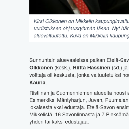
Kirsi Olkkonen on Mikkelin kaupunginvaltu
uudistuksen ohjausryhmän jäsen. Nyt hän
aluevaltuutettu. Kuva on Mikkelin kaupung
Sunnuntain aluevaaleissa paikan Etelä-Sav
(kesk.),
(sd.) ja
Olkkonen
Riitta Hassinen
voittaja oli keskusta, jonka valtuutetuiksi
.
Kauria
Ristiinan ja Suomenniemen alueelta nousi 
Esimerkiksi Mäntyharjun, Juvan, Puumalan j
jokaisesta yksi edustaja. Etelä-Savon ensi
Mikkelistä, 16 Savonlinnasta ja 7 Pieksämä
yhden tai kaksi edustajaa.