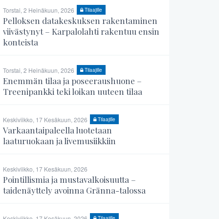
Torstai, 2 Heinäkuun, 2026
Tilaajille
Pelloksen datakeskuksen rakentaminen
viivästynyt – Karpalolahti rakentuu ensin
konteista
Torstai, 2 Heinäkuun, 2026
Tilaajille
Enemmän tilaa ja poseeraushuone –
Treenipankki teki loikan uuteen tilaa
Keskiviikko, 17 Kesäkuun, 2026
Tilaajille
Varkaantaipaleella luotetaan
laaturuokaan ja livemusiikkiin
Keskiviikko, 17 Kesäkuun, 2026
Pointillismia ja mustavalkoisuutta –
taidenäyttely avoinna Gränna-talossa
Keskiviikko, 17 Kesäkuun, 2026
Tilaajille