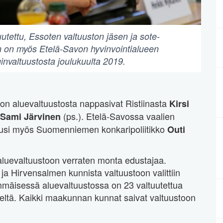
utettu, Essoten valtuuston jäsen ja sote-
 on myös Etelä-Savon hyvinvointialueen
invaltuustosta joulukuulta 2019.
on aluevaltuustosta nappasivat Ristiinasta
Kirsi
(ps.). Etelä-Savossa vaalien
Sami Järvinen
 nousi myös Suomenniemen konkaripoliitikko
Outi
aluevaltuustoon verraten monta edustajaa.
a Hirvensalmen kunnista valtuustoon valittiin
mmäisessä aluevaltuustossa on 23 valtuutettua
eltä. Kaikki maakunnan kunnat saivat valtuustoon