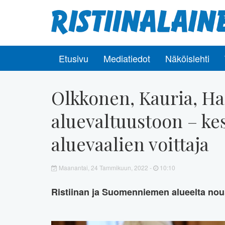
Etusivu
Mediatiedot
Näköislehti
Olkkonen, Kauria, Ha
aluevaltuustoon – ke
aluevaalien voittaja
Maanantai, 24 Tammikuun, 2022 -
10:10
Ristiinan ja Suomenniemen alueelta nou