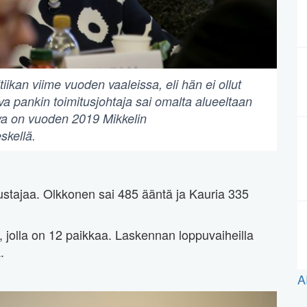
ikan viime vuoden vaaleissa, eli hän ei ollut
va pankin toimitusjohtaja sai omalta alueeltaan
va on vuoden 2019 Mikkelin
skellä.
stajaa. Olkkonen sai 485 ääntä ja Kauria 335
, jolla on 12 paikkaa. Laskennan loppuvaiheilla
.
A