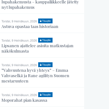
lupahakemusta – kauppaliikkeelle jätetty
nyt lupahakemus
Torstai, 9 Heinäkuun, 2026
Tilaajille
Astuva opastaa taas historiaan
Torstai, 9 Heinäkuun, 2026
Tilaajille
Lipsanen ajattelee asioita matkustajan
näkökulmasta
Torstai, 9 Heinäkuun, 2026
Tilaajille
”Vahvuutena hyvä yhteys” – Emma
Vahvaselkä ja Rane agilityn Suomen
mestaruuteen
Torstai, 9 Heinäkuun, 2026
Tilaajille
Moporahat pian kasassa