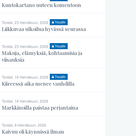
Kuntokartano uuteen komentoon
Torstai, 23 Heinäkuun, 2026
Tilaajille
Liikkuvaa ulkoilua hyvässä seurassa
Torstai, 23 Heinäkuun, 2026
Tilaajille
Makuja, elämyksiä, kohtaamisia ja
viisauksia
Torstai, 16 Heinäkuun, 2026
Tilaajille
Kiireessä aika menee vauhdilla
Torstai, 16 Heinäkuun, 2026
Markkinoilla paistaa perjantaina
Torstai, 9 Heinäkuun, 2026
Kaivuu oli käynnissä ilman