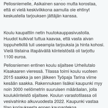
Pellosniemelle, Asikainen sanoo mutta korostaa,
että ei vielä keskiviikkona aamulla ole ehtinyt
keskustella tarjouksen jättäjän kanssa.
Koulu kaupattiin netin huutokauppasivustolla.
Huudot kulkivat tuttua kaavaa, että vasta aivan
loppuhetkillä tuli useampia tarjouksia ja hinta kohosi.
Vielä tiistaina iltapäivällä kiinteistöstä oli tarjottu
1100 euroa.
Pellosniemen entinen koulu sijaitsee Urheilutalo
Kisakaaren vieressä. Tilassa toimi koulu vuoteen
2015 saakka ja sen jälkeen Työpaja Tarina viime
kesään saakka. Rakennuksen lisäksi kaupunki myy
noin 3000 neliömetrin suuruisen määräalan, jolla
koulukiinteistö sijaitsee. Koulun varastotilassa oli
vesivahinko alkuvuodesta 2022. Kaupunki vastaa
tilan korjauksesta ennen kaupantekoa.