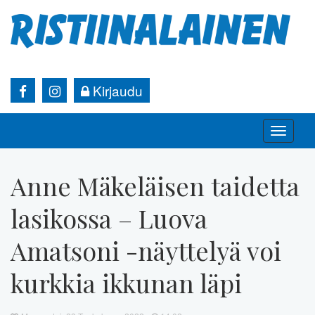
Kirjaudu
Toggle
naviga
Anne Mäkeläisen taidetta
lasikossa – Luova
Amatsoni -näyttelyä voi
kurkkia ikkunan läpi