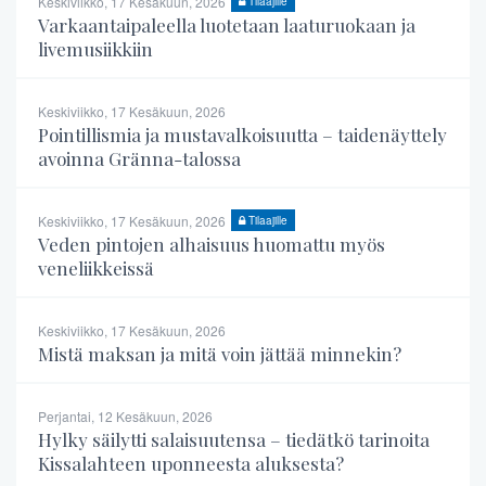
Keskiviikko, 17 Kesäkuun, 2026
Tilaajille
Varkaantaipaleella luotetaan laaturuokaan ja
livemusiikkiin
Keskiviikko, 17 Kesäkuun, 2026
Pointillismia ja mustavalkoisuutta – taidenäyttely
avoinna Gränna-talossa
Keskiviikko, 17 Kesäkuun, 2026
Tilaajille
Veden pintojen alhaisuus huomattu myös
veneliikkeissä
Keskiviikko, 17 Kesäkuun, 2026
Mistä maksan ja mitä voin jättää minnekin?
Perjantai, 12 Kesäkuun, 2026
Hylky säilytti salaisuutensa – tiedätkö tarinoita
Kissalahteen uponneesta aluksesta?