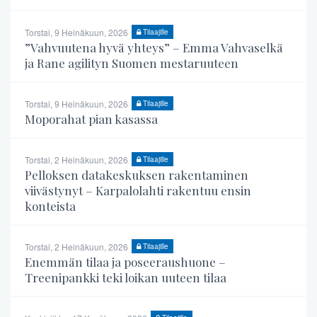
Torstai, 9 Heinäkuun, 2026
Tilaajille
”Vahvuutena hyvä yhteys” – Emma Vahvaselkä
ja Rane agilityn Suomen mestaruuteen
Torstai, 9 Heinäkuun, 2026
Tilaajille
Moporahat pian kasassa
Torstai, 2 Heinäkuun, 2026
Tilaajille
Pelloksen datakeskuksen rakentaminen
viivästynyt – Karpalolahti rakentuu ensin
konteista
Torstai, 2 Heinäkuun, 2026
Tilaajille
Enemmän tilaa ja poseeraushuone –
Treenipankki teki loikan uuteen tilaa