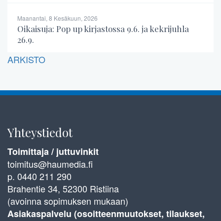
Maanantai, 8 Kesäkuun, 2026
Oikaisuja: Pop up kirjastossa 9.6. ja kekrijuhla
26.9.
ARKISTO
Yhteystiedot
Toimittaja / juttuvinkit
toimitus@haumedia.fi
p. 0440 211 290
Brahentie 34, 52300 Ristiina
(avoinna sopimuksen mukaan)
Asiakaspalvelu (osoitteenmuutokset, tilaukset,