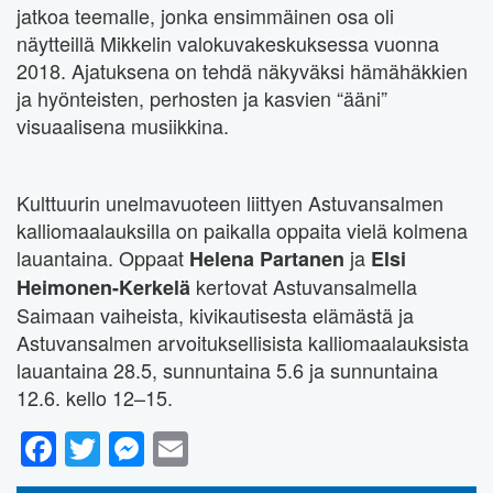
jatkoa teemalle, jonka ensimmäinen osa oli
näytteillä Mikkelin valokuvakeskuksessa vuonna
2018. Ajatuksena on tehdä näkyväksi hämähäkkien
ja hyönteisten, perhosten ja kasvien “ääni”
visuaalisena musiikkina.
Kulttuurin unelmavuoteen liittyen Astuvansalmen
kalliomaalauksilla on paikalla oppaita vielä kolmena
lauantaina. Oppaat
ja
Helena Partanen
Elsi
kertovat Astuvansalmella
Heimonen-Kerkelä
Saimaan vaiheista, kivikautisesta elämästä ja
Astuvansalmen arvoituksellisista kalliomaalauksista
lauantaina 28.5, sunnuntaina 5.6 ja sunnuntaina
12.6. kello 12–15.
Facebook
Twitter
Messenger
Email