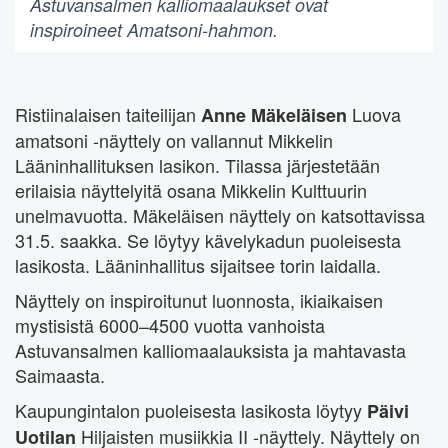
Astuvansalmen kalliomaalaukset ovat
inspiroineet Amatsoni-hahmon.
Ristiinalaisen taiteilijan
Luova
Anne Mäkeläisen
amatsoni -näyttely on vallannut Mikkelin
Lääninhallituksen lasikon. Tilassa järjestetään
erilaisia näyttelyitä osana Mikkelin Kulttuurin
unelmavuotta. Mäkeläisen näyttely on katsottavissa
31.5. saakka. Se löytyy kävelykadun puoleisesta
lasikosta. Lääninhallitus sijaitsee torin laidalla.
Näyttely on inspiroitunut luonnosta, ikiaikaisen
mystisistä 6000–4500 vuotta vanhoista
Astuvansalmen kalliomaalauksista ja mahtavasta
Saimaasta.
Kaupungintalon puoleisesta lasikosta löytyy
Päivi
Hiljaisten musiikkia II -näyttely. Näyttely on
Uotilan