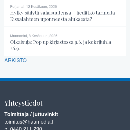
Perjantai, 12 Kesäkuun, 2026
Hylky säilytti salaisuutensa – tiedätkö tarinoita
Kissalahteen uponneesta aluksesta?
Maanantai, 8 Kesäkuun, 2026
Oikaisuja: Pop up kirjastossa 9.6. ja kekrijuhla
26.9.
ARKISTO
Yhteystiedot
Toimittaja / juttuvinkit
toimitus@haumedia.fi
p. 0440 211 290