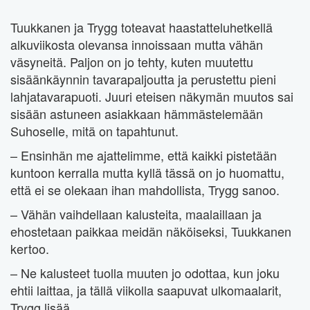
Tuukkanen ja Trygg toteavat haastatteluhetkellä
alkuviikosta olevansa innoissaan mutta vähän
väsyneitä. Paljon on jo tehty, kuten muutettu
sisäänkäynnin tavarapaljoutta ja perustettu pieni
lahjatavarapuoti. Juuri eteisen näkymän muutos sai
sisään astuneen asiakkaan hämmästelemään
Suhoselle, mitä on tapahtunut.
– Ensinhän me ajattelimme, että kaikki pistetään
kuntoon kerralla mutta kyllä tässä on jo huomattu,
että ei se olekaan ihan mahdollista, Trygg sanoo.
– Vähän vaihdellaan kalusteita, maalaillaan ja
ehostetaan paikkaa meidän näköiseksi, Tuukkanen
kertoo.
– Ne kalusteet tuolla muuten jo odottaa, kun joku
ehtii laittaa, ja tällä viikolla saapuvat ulkomaalarit,
Trygg lisää.