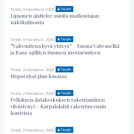
Torstai, 9 Heinäkuun, 2026
Tilaajille
Lipsanen ajattelee asioita matkustajan
näkökulmasta
Torstai, 9 Heinäkuun, 2026
Tilaajille
”Vahvuutena hyvä yhteys” – Emma Vahvaselkä
ja Rane agilityn Suomen mestaruuteen
Torstai, 9 Heinäkuun, 2026
Tilaajille
Moporahat pian kasassa
Torstai, 2 Heinäkuun, 2026
Tilaajille
Pelloksen datakeskuksen rakentaminen
viivästynyt – Karpalolahti rakentuu ensin
konteista
Torstai, 2 Heinäkuun, 2026
Tilaajille