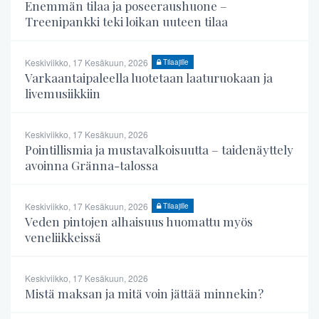
Enemmän tilaa ja poseeraushuone –
Treenipankki teki loikan uuteen tilaa
Keskiviikko, 17 Kesäkuun, 2026
Tilaajille
Varkaantaipaleella luotetaan laaturuokaan ja
livemusiikkiin
Keskiviikko, 17 Kesäkuun, 2026
Pointillismia ja mustavalkoisuutta – taidenäyttely
avoinna Gränna-talossa
Keskiviikko, 17 Kesäkuun, 2026
Tilaajille
Veden pintojen alhaisuus huomattu myös
veneliikkeissä
Keskiviikko, 17 Kesäkuun, 2026
Mistä maksan ja mitä voin jättää minnekin?