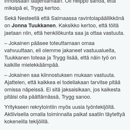
innoissaan laajentamaan. Oli helppo sanoa, että
miksipä ei, Trygg kertoo.
Sekä Nesteellä että Saimaassa ravintolapäällikkönä
on
. Kaksikko kertoo, että töitä
Jonna Tuukkanen
jaetaan niin, että henkilökunta saa ja ottaa vastuuta.
– Jokainen pääsee toteuttamaan omaa
vahvuuttaan, eli olemme jakaneet vastuualueita,
Tuukkanen toteaa ja Trygg lisää, että näin työ on
kaikille mielekkäämpää.
– Jokainen saa kiinnostuksen mukaan vastuuta.
Ajattelen, että kaikkea ei todellakaan tarvitse pitää
omissa näpeissä. Ei sitä jaksaisikaan, jos kaikesta
pitäisi olla päättämässä, Trygg sanoo.
Yritykseen rekrytointiin myös uusia työntekijöitä.
Aktiivisella omalla toiminnalla paikat saatiin täytettyä
kokeneilla tekijöillä.