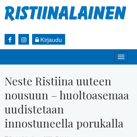
Kirjaudu
Toggle
naviga
Neste Ristiina uuteen
nousuun – huoltoasemaa
uudistetaan
innostuneella porukalla