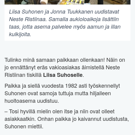
Liisa Suhonen ja Jonna Tuukkanen uudistavat
Neste Ristiinaa. Samalla aukioloaikoja lisättiin
taas, jotta asema palvelee myös aamun ja illan
kulkijoita.
Tulinko minä samaan paikkaan ollenkaan! Näin on
jo ennättänyt eräs vakioasiakas äimistellä Neste
Ristiinan tiskillä
.
Liisa Suhoselle
Paikka ja siellä vuodesta 1982 asti työskennellyt
Suhonen ovat samoja tuttuja mutta hiljalleen
huoltoasema uudistuu.
– Tosi hyvillä mielin olen itse ja niin ovat olleet
asiakkaatkin. Onhan paikka jo kaivannut uudistusta,
Suhonen miettii.