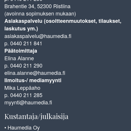
Brahentie 34, 52300 Ristiina
(avoinna sopimuksen mukaan)
Asiakaspalvelu (osoitteenmuutokset, tilaukset,
laskutus ym.)
asiakaspalvelu@haumedia.fi
p. 0440 211 841
Päätoimittaja
Elina Alanne
p. 0440 211 290
elina.alanne@haumedia.fi
Ilmoitus-/ mediamyynti
Mika Leppäaho
p. 0440 211 285
myynti@haumedia.fi
Kustantaja/julkaisija
• Haumedia Oy