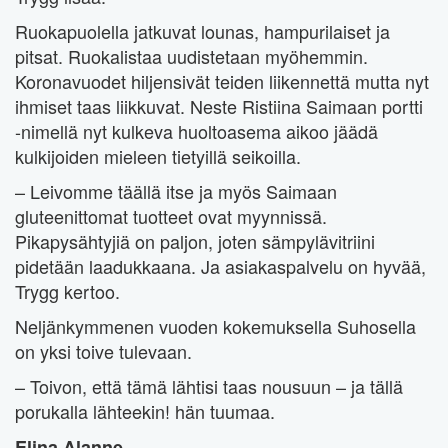
Ruokapuolella jatkuvat lounas, hampurilaiset ja
pitsat. Ruokalistaa uudistetaan myöhemmin.
Koronavuodet hiljensivät teiden liikennettä mutta nyt
ihmiset taas liikkuvat. Neste Ristiina Saimaan portti
-nimellä nyt kulkeva huoltoasema aikoo jäädä
kulkijoiden mieleen tietyillä seikoilla.
– Leivomme täällä itse ja myös Saimaan
gluteenittomat tuotteet ovat myynnissä.
Pikapysähtyjiä on paljon, joten sämpylävitriini
pidetään laadukkaana. Ja asiakaspalvelu on hyvää,
Trygg kertoo.
Neljänkymmenen vuoden kokemuksella Suhosella
on yksi toive tulevaan.
– Toivon, että tämä lähtisi taas nousuun – ja tällä
porukalla lähteekin! hän tuumaa.
Elina Alanne