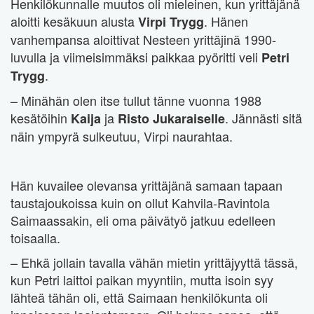
Henkilökunnalle muutos oli mieleinen, kun yrittäjänä
aloitti kesäkuun alusta
. Hänen
Virpi Trygg
vanhempansa aloittivat Nesteen yrittäjinä 1990-
luvulla ja viimeisimmäksi paikkaa pyöritti veli
Petri
.
Trygg
– Minähän olen itse tullut tänne vuonna 1988
kesätöihin
ja
. Jännästi sitä
Kaija
Risto Jukaraiselle
näin ympyrä sulkeutuu, Virpi naurahtaa.
Hän kuvailee olevansa yrittäjänä samaan tapaan
taustajoukoissa kuin on ollut Kahvila-Ravintola
Saimaassakin, eli oma päivätyö jatkuu edelleen
toisaalla.
– Ehkä jollain tavalla vähän mietin yrittäjyyttä tässä,
kun Petri laittoi paikan myyntiin, mutta isoin syy
lähteä tähän oli, että Saimaan henkilökunta oli