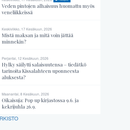
Veden pintojen alhaisuus huomattu myös
veneliikkeissä
Keskiviikko, 17 Kesäkuun, 2026
Mistä maksan ja mitä voin jättää
minnekin?
Perjantai, 12 Kesäkuun, 2026
Hylky säilytti salaisuutensa – tiedätkö
tarinoita Kissalahteen uponneesta
aluksesta?
Maanantai, 8 Kesäkuun, 2026
Oikaisuja: Pop up kirjastossa 9.6. ja
kekrijuhla 26.9.
RKISTO