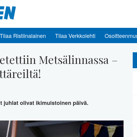
Tilaa Ristiinalainen
Tilaa Verkkolehti
Osoitteenmu
ietettiin Metsälinnassa –
täreiltä!
juhlat olivat ikimuistoinen päivä.