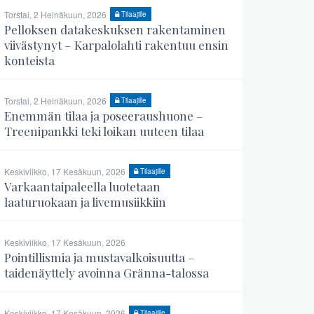
Torstai, 2 Heinäkuun, 2026
Tilaajille
Pelloksen datakeskuksen rakentaminen
viivästynyt – Karpalolahti rakentuu ensin
konteista
Torstai, 2 Heinäkuun, 2026
Tilaajille
Enemmän tilaa ja poseeraushuone –
Treenipankki teki loikan uuteen tilaa
Keskiviikko, 17 Kesäkuun, 2026
Tilaajille
Varkaantaipaleella luotetaan
laaturuokaan ja livemusiikkiin
Keskiviikko, 17 Kesäkuun, 2026
Pointillismia ja mustavalkoisuutta –
taidenäyttely avoinna Gränna-talossa
Keskiviikko, 17 Kesäkuun, 2026
Tilaajille