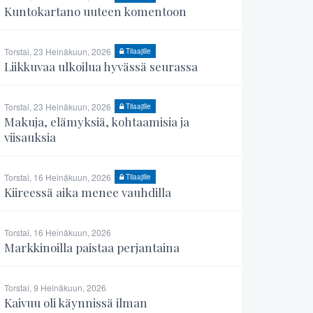
Kuntokartano uuteen komentoon
Torstai, 23 Heinäkuun, 2026
Tilaajille
Liikkuvaa ulkoilua hyvässä seurassa
Torstai, 23 Heinäkuun, 2026
Tilaajille
Makuja, elämyksiä, kohtaamisia ja
viisauksia
Torstai, 16 Heinäkuun, 2026
Tilaajille
Kiireessä aika menee vauhdilla
Torstai, 16 Heinäkuun, 2026
Markkinoilla paistaa perjantaina
Torstai, 9 Heinäkuun, 2026
Kaivuu oli käynnissä ilman