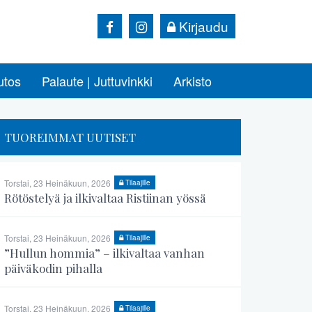
Kirjaudu
utos
Palaute | Juttuvinkki
Arkisto
TUOREIMMAT UUTISET
Torstai, 23 Heinäkuun, 2026
Tilaajille
Rötöstelyä ja ilkivaltaa Ristiinan yössä
Torstai, 23 Heinäkuun, 2026
Tilaajille
”Hullun hommia” – ilkivaltaa vanhan
päiväkodin pihalla
Torstai, 23 Heinäkuun, 2026
Tilaajille