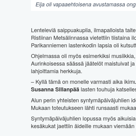
Eija oli vapaaehtoisena avustamassa ong
Lenteleviä saippuakuplia, ilmapalloista tait
Ristiinan Metsälinnassa vietettiin tiistaina i
Parikanniemen lastenkodin lapsia oli kutsutt
Ohjelmassa oli myös esimerkiksi musiikkia, 
Aurinkoisessa säässä jäätelöt maistuivat ja
lahjoittamia herkkuja.
– Kyllä tämä on monelle varmasti aika ikimu
lasten touhuja katsell
Susanna Sillanpää
Alun perin yhteisten syntymäpäiväjuhlien i
Mukaan toteutukseen lähti runsaasti mukaan 
Syntymäpäiväjuhlien lopussa myös aikuisia 
kesäkukat jaettiin äideille mukaan viemään 