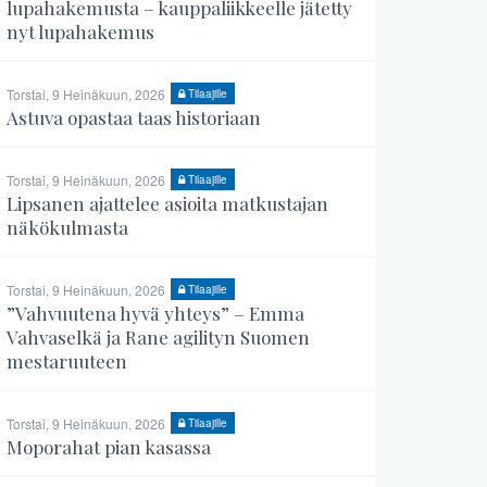
lupahakemusta – kauppaliikkeelle jätetty
nyt lupahakemus
Torstai, 9 Heinäkuun, 2026
Tilaajille
Astuva opastaa taas historiaan
Torstai, 9 Heinäkuun, 2026
Tilaajille
Lipsanen ajattelee asioita matkustajan
näkökulmasta
Torstai, 9 Heinäkuun, 2026
Tilaajille
”Vahvuutena hyvä yhteys” – Emma
Vahvaselkä ja Rane agilityn Suomen
mestaruuteen
Torstai, 9 Heinäkuun, 2026
Tilaajille
Moporahat pian kasassa