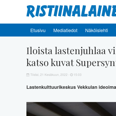
Etusivu
Mediatiedot
Näköislehti
Iloista lastenjuhlaa v
katso kuvat Supersynt
Tiistai, 21 Kesäkuun, 2022 -
15:03
Lastenkulttuurikeskus Vekkulan ideoimat 