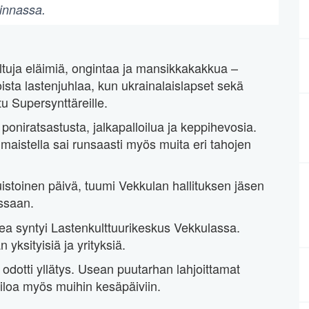
innassa.
eltuja eläimiä, ongintaa ja mansikkakakkua –
loista lastenjuhlaa, kun ukrainalaislapset sekä
u Supersynttäreille.
poniratsastusta, jalkapalloilua ja keppihevosia.
 maistella sai runsaasti myös muita eri tahojen
istoinen päivä, tuumi Vekkulan hallituksen jäsen
essaan.
dea syntyi Lastenkulttuurikeskus Vekkulassa.
yksityisiä ja yrityksiä.
odotti yllätys. Usean puutarhan lahjoittamat
iloa myös muihin kesäpäiviin.