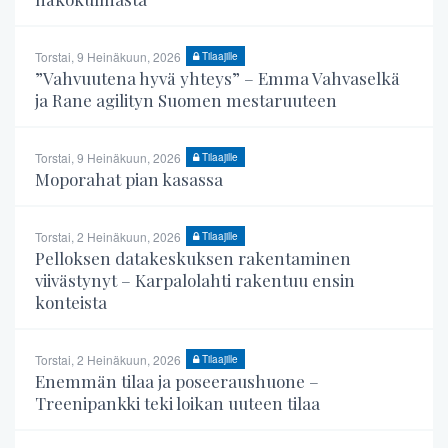
Torstai, 9 Heinäkuun, 2026
Tilaajille
”Vahvuutena hyvä yhteys” – Emma Vahvaselkä
ja Rane agilityn Suomen mestaruuteen
Torstai, 9 Heinäkuun, 2026
Tilaajille
Moporahat pian kasassa
Torstai, 2 Heinäkuun, 2026
Tilaajille
Pelloksen datakeskuksen rakentaminen
viivästynyt – Karpalolahti rakentuu ensin
konteista
Torstai, 2 Heinäkuun, 2026
Tilaajille
Enemmän tilaa ja poseeraushuone –
Treenipankki teki loikan uuteen tilaa