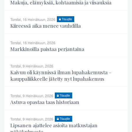
Makuja, elämyksiä, kohtaamisia ja viisauksia
Torstai, 16 Heinäkuun, 2026
Tilaajille
Kiireessä aika menee vauhdilla
Torstai, 16 Heinäkuun, 2026
Markkinoilla paistaa perjantaina
Torstai, 9 Heinäkuun, 2026
Kaivuu oli käynnissä ilman lupahakemusta –
kauppaliikkeelle jätetty nyt lupahakemus
Torstai, 9 Heinäkuun, 2026
Tilaajille
Astuva opastaa taas historiaan
Torstai, 9 Heinäkuun, 2026
Tilaajille
Lipsanen ajattelee asioita matkustajan
näkökulmasta