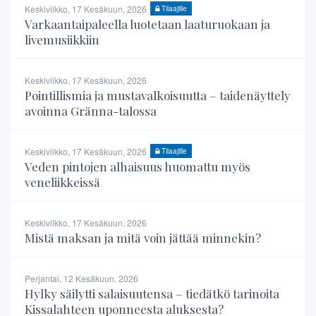
Keskiviikko, 17 Kesäkuun, 2026
Tilaajille
Varkaantaipaleella luotetaan laaturuokaan ja
livemusiikkiin
Keskiviikko, 17 Kesäkuun, 2026
Pointillismia ja mustavalkoisuutta – taidenäyttely
avoinna Gränna-talossa
Keskiviikko, 17 Kesäkuun, 2026
Tilaajille
Veden pintojen alhaisuus huomattu myös
veneliikkeissä
Keskiviikko, 17 Kesäkuun, 2026
Mistä maksan ja mitä voin jättää minnekin?
Perjantai, 12 Kesäkuun, 2026
Hylky säilytti salaisuutensa – tiedätkö tarinoita
Kissalahteen uponneesta aluksesta?