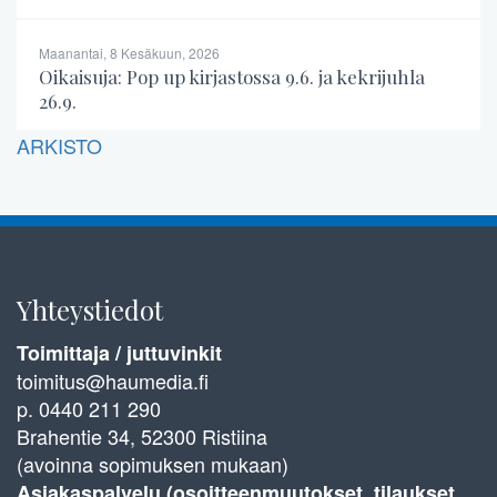
Maanantai, 8 Kesäkuun, 2026
Oikaisuja: Pop up kirjastossa 9.6. ja kekrijuhla
26.9.
ARKISTO
Yhteystiedot
Toimittaja / juttuvinkit
toimitus@haumedia.fi
p. 0440 211 290
Brahentie 34, 52300 Ristiina
(avoinna sopimuksen mukaan)
Asiakaspalvelu (osoitteenmuutokset, tilaukset,