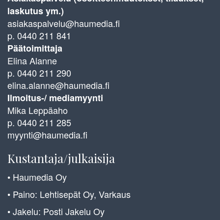
laskutus ym.)
asiakaspalvelu@haumedia.fi
p. 0440 211 841
Päätoimittaja
Elina Alanne
p. 0440 211 290
elina.alanne@haumedia.fi
Ilmoitus-/ mediamyynti
Mika Leppäaho
p. 0440 211 285
myynti@haumedia.fi
Kustantaja/julkaisija
• Haumedia Oy
• Paino: Lehtisepät Oy, Varkaus
• Jakelu: Posti Jakelu Oy