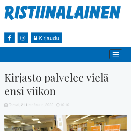
Kirjaudu
Toggle
naviga
Kirjasto palvelee vielä
ensi viikon
Torstai, 21 Heinäkuun, 2022 -
10:10