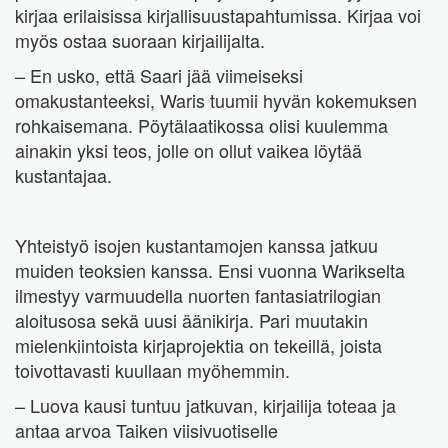
kirjaa erilaisissa kirjallisuustapahtumissa. Kirjaa voi
myös ostaa suoraan kirjailijalta.
– En usko, että Saari jää viimeiseksi
omakustanteeksi, Waris tuumii hyvän kokemuksen
rohkaisemana. Pöytälaatikossa olisi kuulemma
ainakin yksi teos, jolle on ollut vaikea löytää
kustantajaa.
Yhteistyö isojen kustantamojen kanssa jatkuu
muiden teoksien kanssa. Ensi vuonna Warikselta
ilmestyy varmuudella nuorten fantasiatrilogian
aloitusosa sekä uusi äänikirja. Pari muutakin
mielenkiintoista kirjaprojektia on tekeillä, joista
toivottavasti kuullaan myöhemmin.
– Luova kausi tuntuu jatkuvan, kirjailija toteaa ja
antaa arvoa Taiken viisivuotiselle