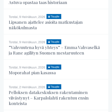
Astuva opastaa taas historiaan
Torstai, 9 Heinäkuun, 2026
Tilaajille
Lipsanen ajattelee asioita matkustajan
näkökulmasta
Torstai, 9 Heinäkuun, 2026
Tilaajille
”Vahvuutena hyvä yhteys” – Emma Vahvaselkä
ja Rane agilityn Suomen mestaruuteen
Torstai, 9 Heinäkuun, 2026
Tilaajille
Moporahat pian kasassa
Torstai, 2 Heinäkuun, 2026
Tilaajille
Pelloksen datakeskuksen rakentaminen
viivästynyt – Karpalolahti rakentuu ensin
konteista