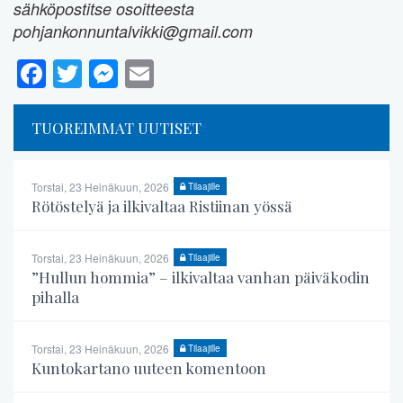
sähköpostitse osoitteesta
pohjankonnuntalvikki@gmail.com
Facebook
Twitter
Messenger
Email
TUOREIMMAT UUTISET
Torstai, 23 Heinäkuun, 2026
Tilaajille
Rötöstelyä ja ilkivaltaa Ristiinan yössä
Torstai, 23 Heinäkuun, 2026
Tilaajille
”Hullun hommia” – ilkivaltaa vanhan päiväkodin
pihalla
Torstai, 23 Heinäkuun, 2026
Tilaajille
Kuntokartano uuteen komentoon