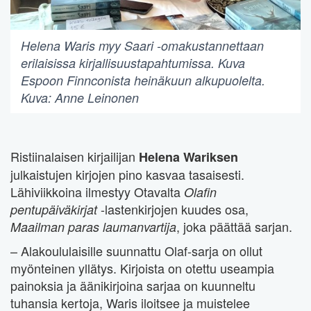
Helena Waris myy Saari -omakustannettaan
erilaisissa kirjallisuustapahtumissa. Kuva
Espoon Finnconista heinäkuun alkupuolelta.
Kuva: Anne Leinonen
Ristiinalaisen kirjailijan
Helena Wariksen
julkaistujen kirjojen pino kasvaa tasaisesti.
Lähiviikkoina ilmestyy Otavalta
Olafin
-lastenkirjojen kuudes osa,
pentupäiväkirjat
, joka päättää sarjan.
Maailman paras laumanvartija
– Alakoululaisille suunnattu Olaf-sarja on ollut
myönteinen yllätys. Kirjoista on otettu useampia
painoksia ja äänikirjoina sarjaa on kuunneltu
tuhansia kertoja, Waris iloitsee ja muistelee