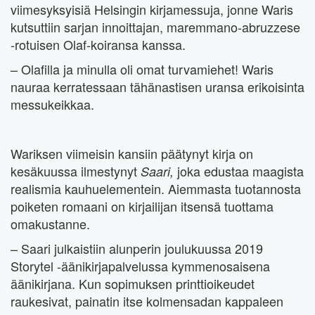
viimesyksyisiä Helsingin kirjamessuja, jonne Waris
kutsuttiin sarjan innoittajan, maremmano-abruzzese
-rotuisen Olaf-koiransa kanssa.
– Olafilla ja minulla oli omat turvamiehet! Waris
nauraa kerratessaan tähänastisen uransa erikoisinta
messukeikkaa.
Wariksen viimeisin kansiin päätynyt kirja on
kesäkuussa ilmestynyt
joka edustaa maagista
Saari,
realismia kauhuelementein. Aiemmasta tuotannosta
poiketen romaani on kirjailijan itsensä tuottama
omakustanne.
– Saari julkaistiin alunperin joulukuussa 2019
Storytel -äänikirjapalvelussa kymmenosaisena
äänikirjana. Kun sopimuksen printtioikeudet
raukesivat, painatin itse kolmensadan kappaleen