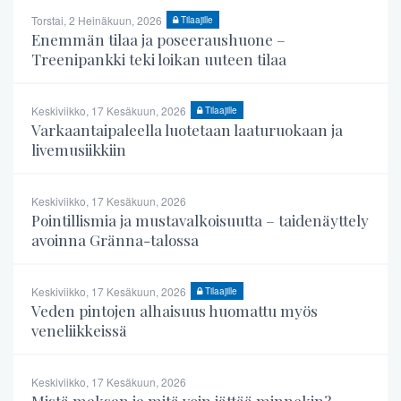
Torstai, 2 Heinäkuun, 2026
Tilaajille
Enemmän tilaa ja poseeraushuone –
Treenipankki teki loikan uuteen tilaa
Keskiviikko, 17 Kesäkuun, 2026
Tilaajille
Varkaantaipaleella luotetaan laaturuokaan ja
livemusiikkiin
Keskiviikko, 17 Kesäkuun, 2026
Pointillismia ja mustavalkoisuutta – taidenäyttely
avoinna Gränna-talossa
Keskiviikko, 17 Kesäkuun, 2026
Tilaajille
Veden pintojen alhaisuus huomattu myös
veneliikkeissä
Keskiviikko, 17 Kesäkuun, 2026
Mistä maksan ja mitä voin jättää minnekin?