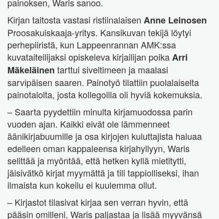
painoksen, Waris sanoo.
Kirjan taitosta vastasi ristiinalaisen
Anne Leinosen
Proosakuiskaaja-yritys. Kansikuvan tekijä löytyi
perhepiiristä, kun Lappeenrannan AMK:ssa
kuvataiteilijaksi opiskeleva kirjailijan poika
Arri
tarttui siveltimeen ja maalasi
Mäkeläinen
sarvipäisen saaren. Painotyö tilattiin puolalaiselta
painotalolta, josta kollegoilla oli hyviä kokemuksia.
– Saarta pyydettiin minulta kirjamuodossa parin
vuoden ajan. Kaikki eivät ole lämmenneet
äänikirjabuumille ja osa kirjojen kuluttajista haluaa
edelleen oman kappaleensa kirjahyllyyn, Waris
selittää ja myöntää, että hetken kyllä mietitytti,
jäisivätkö kirjat myymättä ja tili tappiolliseksi, ihan
ilmaista kun kokeilu ei kuulemma ollut.
– Kirjastot tilasivat kirjaa sen verran hyvin, että
pääsin omilleni, Waris paljastaa ja lisää myyvänsä