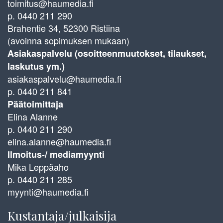
toimitus@haumedia.fi
p. 0440 211 290
Brahentie 34, 52300 Ristiina
(avoinna sopimuksen mukaan)
Asiakaspalvelu (osoitteenmuutokset, tilaukset,
laskutus ym.)
asiakaspalvelu@haumedia.fi
p. 0440 211 841
Päätoimittaja
Elina Alanne
p. 0440 211 290
elina.alanne@haumedia.fi
Ilmoitus-/ mediamyynti
Mika Leppäaho
p. 0440 211 285
myynti@haumedia.fi
Kustantaja/julkaisija