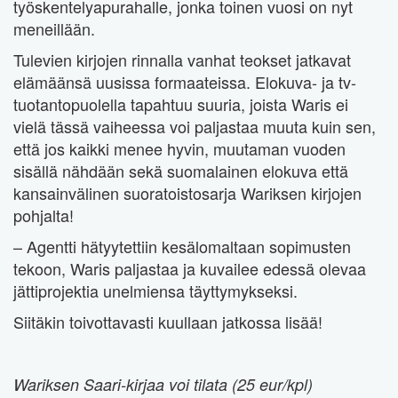
työskentelyapurahalle, jonka toinen vuosi on nyt
meneillään.
Tulevien kirjojen rinnalla vanhat teokset jatkavat
elämäänsä uusissa formaateissa. Elokuva- ja tv-
tuotantopuolella tapahtuu suuria, joista Waris ei
vielä tässä vaiheessa voi paljastaa muuta kuin sen,
että jos kaikki menee hyvin, muutaman vuoden
sisällä nähdään sekä suomalainen elokuva että
kansainvälinen suoratoistosarja Wariksen kirjojen
pohjalta!
– Agentti hätyytettiin kesälomaltaan sopimusten
tekoon, Waris paljastaa ja kuvailee edessä olevaa
jättiprojektia unelmiensa täyttymykseksi.
Siitäkin toivottavasti kuullaan jatkossa lisää!
Wariksen Saari-kirjaa voi tilata (25 eur/kpl)