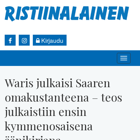
Kirjaudu
Toggle
naviga
Waris julkaisi Saaren
omakustanteena – teos
julkaistiin ensin
kymmenosaisena
äänikirjana