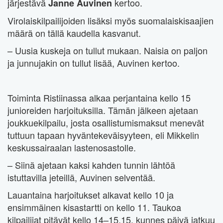
järjestävä
kertoo.
Janne Auvinen
Virolaiskilpailijoiden lisäksi myös suomalaiskisaajien
määrä on tällä kaudella kasvanut.
– Uusia kuskeja on tullut mukaan. Naisia on paljon
ja junnujakin on tullut lisää, Auvinen kertoo.
Toiminta Ristiinassa alkaa perjantaina kello 15
junioreiden harjoituksilla. Tämän jälkeen ajetaan
joukkuekilpailu, josta osallistumismaksut menevät
tuttuun tapaan hyväntekeväisyyteen, eli Mikkelin
keskussairaalan lastenosastolle.
– Siinä ajetaan kaksi kahden tunnin lähtöä
istuttavilla jeteillä, Auvinen selventää.
Lauantaina harjoitukset alkavat kello 10 ja
ensimmäinen kisastartti on kello 11. Taukoa
kilpailijat pitävät kello 14–15.15, kunnes päivä jatkuu