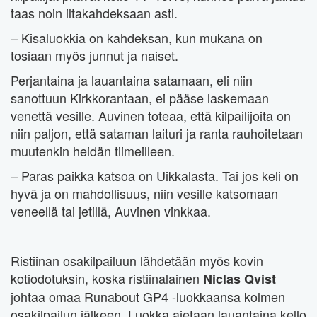
taas noin iltakahdeksaan asti.
– Kisaluokkia on kahdeksan, kun mukana on
tosiaan myös junnut ja naiset.
Perjantaina ja lauantaina satamaan, eli niin
sanottuun Kirkkorantaan, ei pääse laskemaan
venettä vesille. Auvinen toteaa, että kilpailijoita on
niin paljon, että sataman laituri ja ranta rauhoitetaan
muutenkin heidän tiimeilleen.
– Paras paikka katsoa on Uikkalasta. Tai jos keli on
hyvä ja on mahdollisuus, niin vesille katsomaan
veneellä tai jetillä, Auvinen vinkkaa.
Ristiinan osakilpailuun lähdetään myös kovin
kotiodotuksin, koska ristiinalainen
Niclas Qvist
johtaa omaa Runabout GP4 -luokkaansa kolmen
osakilpailun jälkeen. Luokka ajetaan lauantaina kello