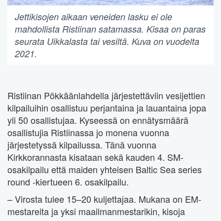
Jettikisojen aikaan veneiden lasku ei ole
mahdollista Ristiinan satamassa. Kisaa on paras
seurata Uikkalasta tai vesiltä. Kuva on vuodelta
2021.
Ristiinan Pökkäänlahdella järjestettäviin vesijettien
kilpailuihin osallistuu perjantaina ja lauantaina jopa
yli 50 osallistujaa. Kyseessä on ennätysmäärä
osallistujia Ristiinassa jo monena vuonna
järjestetyssä kilpailussa. Tänä vuonna
Kirkkorannasta kisataan sekä kauden 4. SM-
osakilpailu että maiden yhteisen Baltic Sea series
round -kiertueen 6. osakilpailu.
– Virosta tulee 15–20 kuljettajaa. Mukana on EM-
mestareita ja yksi maailmanmestarikin, kisoja