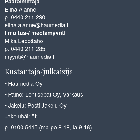
Päätoimittaja
Elina Alanne
p. 0440 211 290
elina.alanne@haumedia.fi
Ilmoitus-/ mediamyynti
Mika Leppäaho
p. 0440 211 285
myynti@haumedia.fi
Kustantaja/julkaisija
• Haumedia Oy
• Paino: Lehtisepät Oy, Varkaus
• Jakelu: Posti Jakelu Oy
Jakeluhäiriöt:
p. 0100 5445 (ma-pe 8-18, la 9-16)