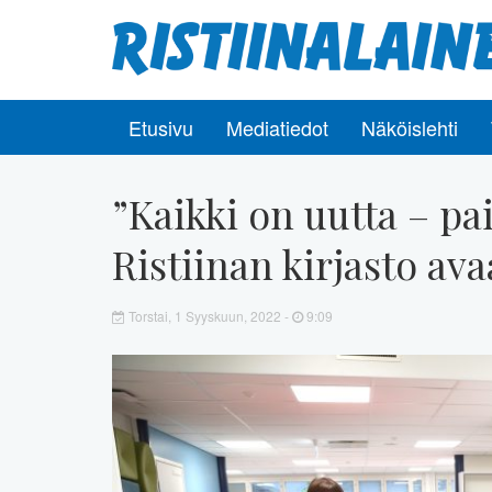
Etusivu
Mediatiedot
Näköislehti
”Kaikki on uutta – pa
Ristiinan kirjasto ava
Torstai, 1 Syyskuun, 2022 -
9:09