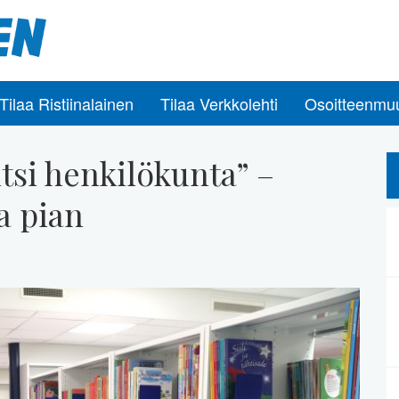
Tilaa Ristiinalainen
Tilaa Verkkolehti
Osoitteenmu
itsi henkilökunta” –
a pian