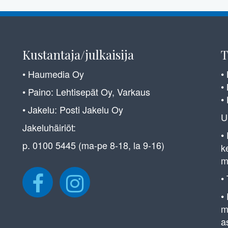
Kustantaja/julkaisija
T
• Haumedia Oy
•
•
• Paino: Lehtisepät Oy, Varkaus
•
• Jakelu: Posti Jakelu Oy
U
Jakeluhäiriöt:
•
p. 0100 5445 (ma-pe 8-18, la 9-16)
k
m
•
•
m
a