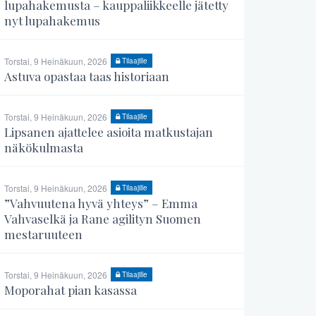
lupahakemusta – kauppaliikkeelle jätetty
nyt lupahakemus
Torstai, 9 Heinäkuun, 2026
Tilaajille
Astuva opastaa taas historiaan
Torstai, 9 Heinäkuun, 2026
Tilaajille
Lipsanen ajattelee asioita matkustajan
näkökulmasta
Torstai, 9 Heinäkuun, 2026
Tilaajille
”Vahvuutena hyvä yhteys” – Emma
Vahvaselkä ja Rane agilityn Suomen
mestaruuteen
Torstai, 9 Heinäkuun, 2026
Tilaajille
Moporahat pian kasassa