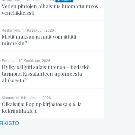
Veden pintojen alhaisuus huomattu myös
veneliikkeissä
Keskiviikko, 17 Kesäkuun, 2026
Mistä maksan ja mitä voin jättää
minnekin?
Perjantai, 12 Kesäkuun, 2026
Hylky säilytti salaisuutensa – tiedätkö
tarinoita Kissalahteen uponneesta
aluksesta?
Maanantai, 8 Kesäkuun, 2026
Oikaisuja: Pop up kirjastossa 9.6. ja
kekrijuhla 26.9.
RKISTO