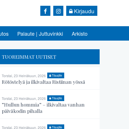
Kirjaudu
utos
Palaute | Juttuvinkki
Arkisto
TUOREIMMAT UUTISET
Torstai, 23 Heinäkuun, 2026
Tilaajille
Rötöstelyä ja ilkivaltaa Ristiinan yössä
Torstai, 23 Heinäkuun, 2026
Tilaajille
”Hullun hommia” – ilkivaltaa vanhan
päiväkodin pihalla
Torstai, 23 Heinäkuun, 2026
Tilaajille