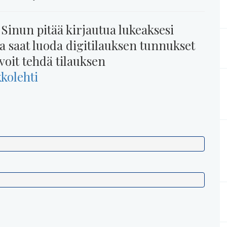
 Sinun pitää kirjautua lukeaksesi
na saat luoda digitilauksen tunnukset
voit tehdä tilauksen
kkolehti