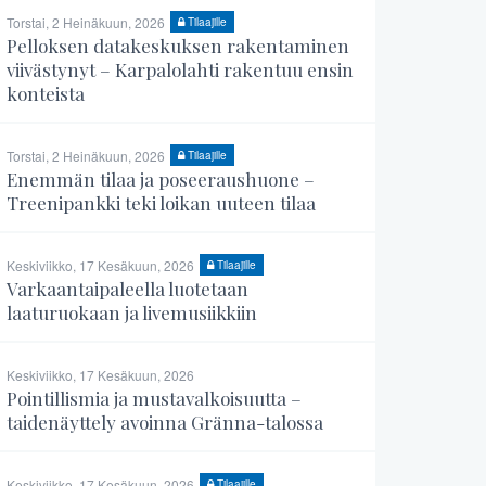
Torstai, 2 Heinäkuun, 2026
Tilaajille
Pelloksen datakeskuksen rakentaminen
viivästynyt – Karpalolahti rakentuu ensin
konteista
Torstai, 2 Heinäkuun, 2026
Tilaajille
Enemmän tilaa ja poseeraushuone –
Treenipankki teki loikan uuteen tilaa
Keskiviikko, 17 Kesäkuun, 2026
Tilaajille
Varkaantaipaleella luotetaan
laaturuokaan ja livemusiikkiin
Keskiviikko, 17 Kesäkuun, 2026
Pointillismia ja mustavalkoisuutta –
taidenäyttely avoinna Gränna-talossa
Keskiviikko, 17 Kesäkuun, 2026
Tilaajille