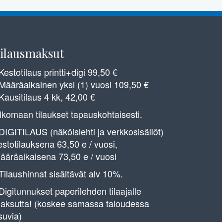
ilausmaksut
 Kestotilaus printti+digi 99,50 €
 Määräaikainen yksi (1) vuosi 109,50 €
 Kausitilaus 4 kk, 42,00 €
lkomaan tilaukset tapauskohtaisesti.
 DIGITILAUS (näköislehti ja verkkosisällöt)
estotilauksena 63,50 e / vuosi,
ääräaikaisena 73,50 e / vuosi
 Tilaushinnat sisältävät alv 10%.
 Digitunnukset paperilehden tilaajalle
aksutta! (koskee samassa taloudessa
suvia)