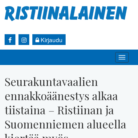
Kirjaudu
Toggle
naviga
Seurakuntavaalien
ennakkoäänestys alkaa
tiistaina – Ristiinan ja
Suomenniemen alueella
kiertää myös