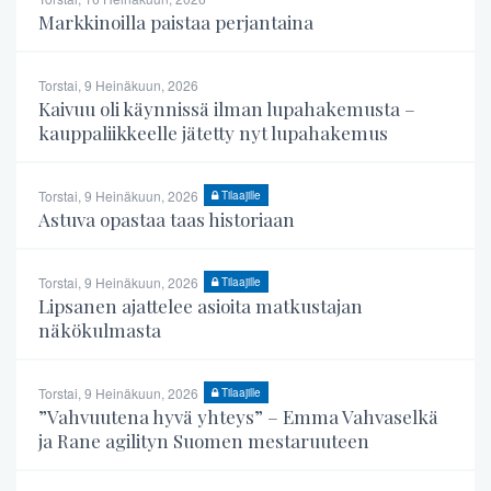
Markkinoilla paistaa perjantaina
Torstai, 9 Heinäkuun, 2026
Kaivuu oli käynnissä ilman lupahakemusta –
kauppaliikkeelle jätetty nyt lupahakemus
Torstai, 9 Heinäkuun, 2026
Tilaajille
Astuva opastaa taas historiaan
Torstai, 9 Heinäkuun, 2026
Tilaajille
Lipsanen ajattelee asioita matkustajan
näkökulmasta
Torstai, 9 Heinäkuun, 2026
Tilaajille
”Vahvuutena hyvä yhteys” – Emma Vahvaselkä
ja Rane agilityn Suomen mestaruuteen