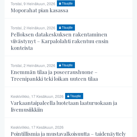
Torstai, 9 Heinäkuun, 2026
Tilaajille
Moporahat pian kasassa
Torstai, 2 Heinäkuun, 2026
Tilaajille
Pelloksen datakeskuksen rakentaminen
viivästynyt – Karpalolahti rakentuu ensin
konteista
Torstai, 2 Heinäkuun, 2026
Tilaajille
Enemmän tilaa ja poseeraushuone –
Treenipankki teki loikan uuteen tilaa
Keskiviikko, 17 Kesäkuun, 2026
Tilaajille
Varkaantaipaleella luotetaan laaturuokaan ja
livemusiikkiin
Keskiviikko, 17 Kesäkuun, 2026
Pointillismia ja mustavalkoisuutta – taidenäyttely