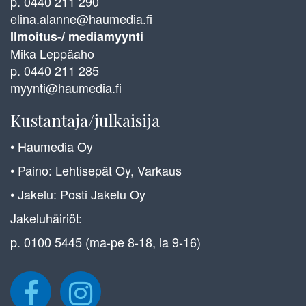
p. 0440 211 290
elina.alanne@haumedia.fi
Ilmoitus-/ mediamyynti
Mika Leppäaho
p. 0440 211 285
myynti@haumedia.fi
Kustantaja/julkaisija
• Haumedia Oy
• Paino: Lehtisepät Oy, Varkaus
• Jakelu: Posti Jakelu Oy
Jakeluhäiriöt:
p. 0100 5445 (ma-pe 8-18, la 9-16)