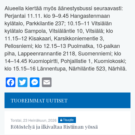
Alueella kiertää myös äänestysbussi seuraavasti:
Perjantai 11.11. klo 9–9.45 Hangastenmaan
kylätalo, Parkkilantie 237; 10.15–11 Vitsiälän
kylätalo Sampola, Vitsiäläntie 10, Vitsiälä; klo
11.15–12 Kisakaari, Karsikkoniementie 3,
Pellosniemi; klo 12.15–13 Puolmatka, 10-paikan
piha, Lappeenrannantie 2118, Suomenniemi; klo
14–14.45 Kuomiopirtti, Pohjallistie 1, Kuomiokoski;
klo 15.15–16 Lännentupa, Närhiläntie 523, Närhilä.
Facebook
Twitter
Messenger
Email
TUOREIMMAT UUTISET
Torstai, 23 Heinäkuun, 2026
Tilaajille
Rötöstelyä ja ilkivaltaa Ristiinan yössä