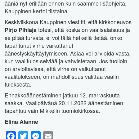
ääniä nyt erillään ennen kuin saamme lisäohjeita,
Kauppinen kertoi tiistaina.
Keskiviikkona Kauppinen viestitti, että kirkkoneuvos
totesi, että koska on vaalisalaisuus ja
Pirjo Pihlaja
se pitää turvata, ei voi tällä hetkellä tietää, onko
tapahtunut virhe vaikuttanut
äänestyskäyttäytymiseen. Asiaa voi arvioida vasta,
kun vaalitulos selviää ja vahvistetaan. Jos tuolloin
on arvioitavissa, että virhe on vaikuttanut
vaalitulokseen, on mahdollisuus valittaa vaalin
tuloksesta.
Ennakkoäänestäminen jatkuu 12. marraskuuta
saakka. Vaalipäivänä 20.11.2022 äänestäminen
tapahtuu vain Mikkelin tuomiokirkossa.
Elina Alanne
Facebook
Twitter
Messenger
Email