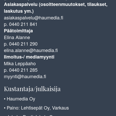
Asiakaspalvelu (osoitteenmuutokset, tilaukset,
laskutus ym.)
asiakaspalvelu@haumedia.fi
p. 0440 211 841
Päätoimittaja
Elina Alanne
p. 0440 211 290
elina.alanne@haumedia.fi
Ilmoitus-/ mediamyynti
Mika Leppäaho
p. 0440 211 285
myynti@haumedia.fi
Kustantaja/julkaisija
• Haumedia Oy
• Paino: Lehtisepät Oy, Varkaus