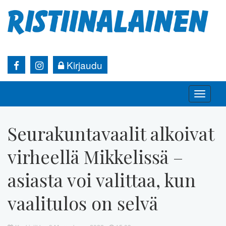
Kirjaudu
Toggle
naviga
Seurakuntavaalit alkoivat
virheellä Mikkelissä –
asiasta voi valittaa, kun
vaalitulos on selvä