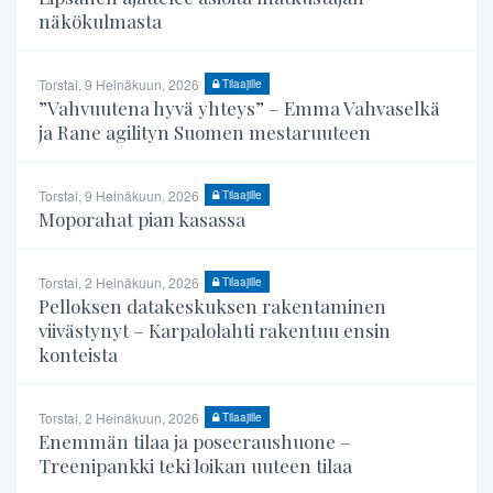
näkökulmasta
Torstai, 9 Heinäkuun, 2026
Tilaajille
”Vahvuutena hyvä yhteys” – Emma Vahvaselkä
ja Rane agilityn Suomen mestaruuteen
Torstai, 9 Heinäkuun, 2026
Tilaajille
Moporahat pian kasassa
Torstai, 2 Heinäkuun, 2026
Tilaajille
Pelloksen datakeskuksen rakentaminen
viivästynyt – Karpalolahti rakentuu ensin
konteista
Torstai, 2 Heinäkuun, 2026
Tilaajille
Enemmän tilaa ja poseeraushuone –
Treenipankki teki loikan uuteen tilaa