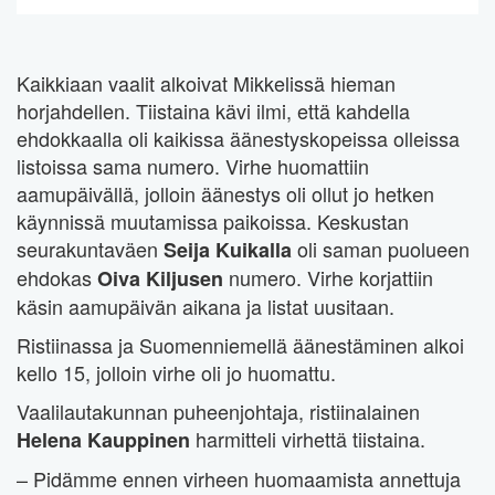
Kaikkiaan vaalit alkoivat Mikkelissä hieman
horjahdellen. Tiistaina kävi ilmi, että kahdella
ehdokkaalla oli kaikissa äänestyskopeissa olleissa
listoissa sama numero. Virhe huomattiin
aamupäivällä, jolloin äänestys oli ollut jo hetken
käynnissä muutamissa paikoissa. Keskustan
seurakuntaväen
oli saman puolueen
Seija Kuikalla
ehdokas
numero. Virhe korjattiin
Oiva Kiljusen
käsin aamupäivän aikana ja listat uusitaan.
Ristiinassa ja Suomenniemellä äänestäminen alkoi
kello 15, jolloin virhe oli jo huomattu.
Vaalilautakunnan puheenjohtaja, ristiinalainen
harmitteli virhettä tiistaina.
Helena Kauppinen
– Pidämme ennen virheen huomaamista annettuja