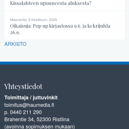
Kissalahteen uponneesta aluksesta?
Maanantai, 8 Kesäkuun, 2026
Oikaisuja: Pop up kirjastossa 9.6. ja kekrijuhla
26.9.
ARKISTO
Yhteystiedot
Toimittaja / juttuvinkit
toimitus@haumedia.fi
p. 0440 211 290
Brahentie 34, 52300 Ristiina
(avoinna sopimuksen mukaan)