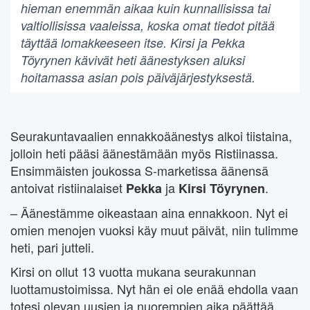
hieman enemmän aikaa kuin kunnallisissa tai
valtiollisissa vaaleissa, koska omat tiedot pitää
täyttää lomakkeeseen itse. Kirsi ja Pekka
Töyrynen kävivät heti äänestyksen aluksi
hoitamassa asian pois päiväjärjestyksestä.
Seurakuntavaalien ennakkoäänestys alkoi tiistaina,
jolloin heti pääsi äänestämään myös Ristiinassa.
Ensimmäisten joukossa S-marketissa äänensä
antoivat ristiinalaiset
ja
.
Pekka
Kirsi Töyrynen
– Äänestämme oikeastaan aina ennakkoon. Nyt ei
omien menojen vuoksi käy muut päivät, niin tulimme
heti, pari jutteli.
Kirsi on ollut 13 vuotta mukana seurakunnan
luottamustoimissa. Nyt hän ei ole enää ehdolla vaan
totesi olevan uusien ja nuorempien aika päättää