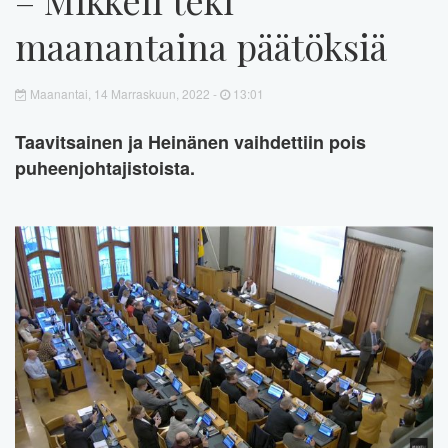
maanantaina päätöksiä
Maanantai, 14 Marraskuun, 2022 -
13:01
Taavitsainen ja Heinänen vaihdettiin pois
puheenjohtajistoista.