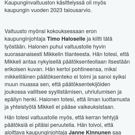
Kaupunginvaltuuston käsittelyssä oli myös
kaupungin vuoden 2023 talousarvio.
Valtuusto myönsi kokouksessaan eron
kaupunginjohtaja
ja kiitti tätä
Timo Haloselle
työstään. Halonen puhui valtuustolle hyvin
suorasanaisesti Mikkelin tilanteesta. Hän totesi, että
Mikkeli antaa nykyisellä päätöksenteollaan itsestään
erikoisen kuvan. Hän kertoi pohtineensa, miksi
mikkeliläinen päätöksenteko ei toimi ja sanoi syiksi
muun muassa sen, että päätöksentekijöiden
joukossa vallitsee syyllistämisen, uhriutumisen ja
epäilyn henki. Halonen totesi, että ilman luottamusta
ja yhteistyötä Mikkeli ei pääse vaikeuksistaan.
Hän totesi valtuustolle myös, että kerran tehtyjä
päätöksiä ei pitäisi peruutella. Hän toivoi, että
aloittava kaupunginjohtaja
saa
Janne Kinnunen