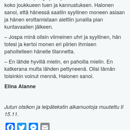
koko joukkueen tuen ja kannustuksen. Halonen
sanoi, että hänessä saatiin syyllinen moneen asiaan
ja hänen erottamistaan alettiin junailla pian
kuntavaalien jälkeen.
– Jospa minä olisin viimeinen uhri ja syyllinen, hän
totesi ja kertoi monen eri piirien ihmisen
pahoitelleen hänelle tilannetta.
– En lähde hyvillä mielin, en pahoilla mielin. En
katkerana mutta lähden pettyneenä. Olisi tämän
toisinkin voinut mennä, Halonen sanoi.
Elina Alanne
Jutun otsikon ja leipätekstin aikamuotoja muutettu ti
15.11.
Facebook
Twitter
Messenger
Email