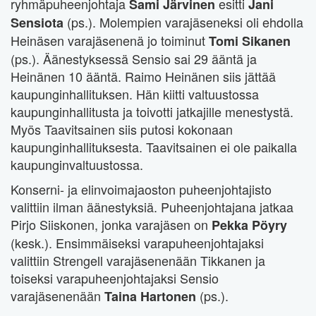
ryhmäpuheenjohtaja
esitti
Sami Järvinen
Jani
(ps.). Molempien varajäseneksi oli ehdolla
Sensiota
Heinäsen varajäsenenä jo toiminut
Tomi Sikanen
(ps.). Äänestyksessä Sensio sai 29 ääntä ja
Heinänen 10 ääntä. Raimo Heinänen siis jättää
kaupunginhallituksen. Hän kiitti valtuustossa
kaupunginhallitusta ja toivotti jatkajille menestystä.
Myös Taavitsainen siis putosi kokonaan
kaupunginhallituksesta. Taavitsainen ei ole paikalla
kaupunginvaltuustossa.
Konserni- ja elinvoimajaoston puheenjohtajisto
valittiin ilman äänestyksiä. Puheenjohtajana jatkaa
Pirjo Siiskonen, jonka varajäsen on
Pekka Pöyry
(kesk.). Ensimmäiseksi varapuheenjohtajaksi
valittiin Strengell varajäsenenään Tikkanen ja
toiseksi varapuheenjohtajaksi Sensio
varajäsenenään
(ps.).
Taina Hartonen