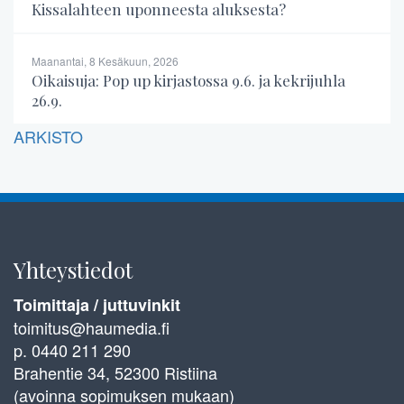
Kissalahteen uponneesta aluksesta?
Maanantai, 8 Kesäkuun, 2026
Oikaisuja: Pop up kirjastossa 9.6. ja kekrijuhla
26.9.
ARKISTO
Yhteystiedot
Toimittaja / juttuvinkit
toimitus@haumedia.fi
p. 0440 211 290
Brahentie 34, 52300 Ristiina
(avoinna sopimuksen mukaan)