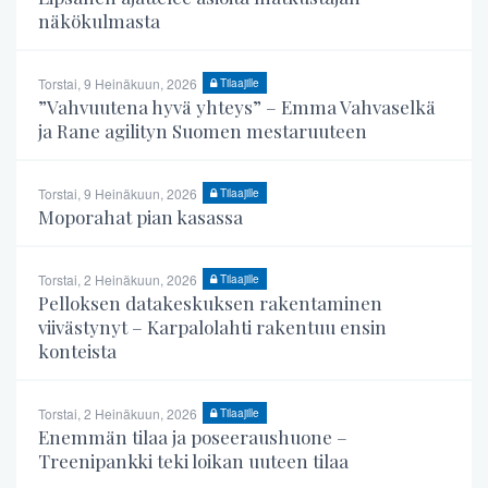
näkökulmasta
Torstai, 9 Heinäkuun, 2026
Tilaajille
”Vahvuutena hyvä yhteys” – Emma Vahvaselkä
ja Rane agilityn Suomen mestaruuteen
Torstai, 9 Heinäkuun, 2026
Tilaajille
Moporahat pian kasassa
Torstai, 2 Heinäkuun, 2026
Tilaajille
Pelloksen datakeskuksen rakentaminen
viivästynyt – Karpalolahti rakentuu ensin
konteista
Torstai, 2 Heinäkuun, 2026
Tilaajille
Enemmän tilaa ja poseeraushuone –
Treenipankki teki loikan uuteen tilaa