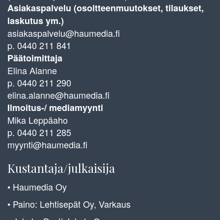
Asiakaspalvelu (osoitteenmuutokset, tilaukset,
laskutus ym.)
asiakaspalvelu@haumedia.fi
p. 0440 211 841
Päätoimittaja
Elina Alanne
p. 0440 211 290
elina.alanne@haumedia.fi
Ilmoitus-/ mediamyynti
Mika Leppäaho
p. 0440 211 285
myynti@haumedia.fi
Kustantaja/julkaisija
• Haumedia Oy
• Paino: Lehtisepät Oy, Varkaus