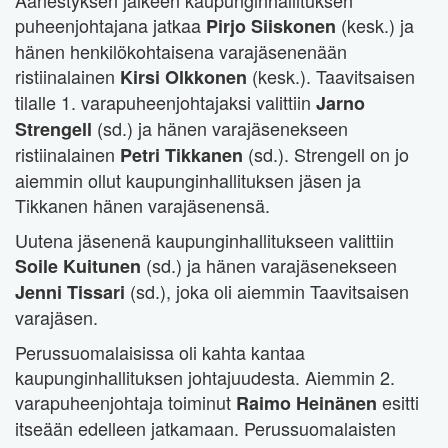
Äänestyksen jälkeen kaupunginhallituksen
puheenjohtajana jatkaa
(kesk.) ja
Pirjo Siiskonen
hänen henkilökohtaisena varajäsenenään
ristiinalainen
(kesk.). Taavitsaisen
Kirsi Olkkonen
tilalle 1. varapuheenjohtajaksi valittiin
Jarno
(sd.) ja hänen varajäsenekseen
Strengell
ristiinalainen
(sd.). Strengell on jo
Petri Tikkanen
aiemmin ollut kaupunginhallituksen jäsen ja
Tikkanen hänen varajäsenensä.
Uutena jäsenenä kaupunginhallitukseen valittiin
(sd.) ja hänen varajäsenekseen
Soile Kuitunen
(sd.), joka oli aiemmin Taavitsaisen
Jenni Tissari
varajäsen.
Perussuomalaisissa oli kahta kantaa
kaupunginhallituksen johtajuudesta. Aiemmin 2.
varapuheenjohtaja toiminut
esitti
Raimo Heinänen
itseään edelleen jatkamaan. Perussuomalaisten