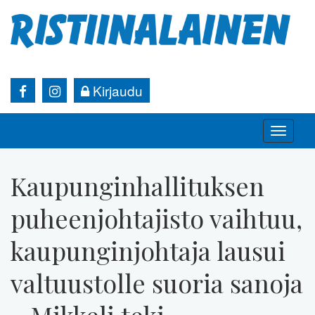
Kirjaudu
Toggle
naviga
Kaupunginhallituksen
puheenjohtajisto vaihtuu,
kaupunginjohtaja lausui
valtuustolle suoria sanoja
– Mikkeli teki