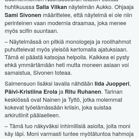
huhtikuussa
näytelmän Aukko. Ohjaaja
Salla Viikan
määrittelee, että näytelmä ei ole niin
Sami Sivonen
perinteinen vaan modernia draamaa, joka menee
myös scifin suuntaan.
– Näytelmässä on pitkiä monologeja ja roolihahmot
puhuttelevat myös yleisöä kertomalla ajatuksiaan.
Tämä ei päästä katsojaa helpolla. Kaikkea ei pysty
ehkä ymmärtämään heti mutta moneen asiaan voi
samaistua, Sivonen toteaa.
Salmensuon lisäksi lavalla nähdään
,
Iida Juopperi
ja
. Tarinan
Päivi-Kristiina Erola
Ritu Ruhanen
keskiössä ovat Nainen ja Tyttö, jotka molemmat
kokevat työelämässään kriisin, joka suistaa
arkirutiinit päälaelleen.
– Tämä tuo näkyväksi inhimillisiä asioita, joita moni
käy läpi. Moni varmasti tuntee myötätuntoa hahmoja