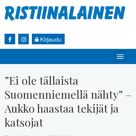
Kirjaudu
Toggle
naviga
”Ei ole tällaista
Suomenniemellä nähty” –
Aukko haastaa tekijät ja
katsojat