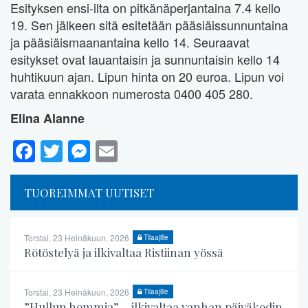
Esityksen ensi-ilta on pitkänäperjantaina 7.4 kello
19. Sen jälkeen sitä esitetään pääsiäissunnuntaina
ja pääsiäismaanantaina kello 14. Seuraavat
esitykset ovat lauantaisin ja sunnuntaisin kello 14
huhtikuun ajan. Lipun hinta on 20 euroa. Lipun voi
varata ennakkoon numerosta 0400 405 280.
Elina Alanne
Facebook
Twitter
Messenger
Email
TUOREIMMAT UUTISET
Torstai, 23 Heinäkuun, 2026
Tilaajille
Rötöstelyä ja ilkivaltaa Ristiinan yössä
Torstai, 23 Heinäkuun, 2026
Tilaajille
”Hullun hommia” – ilkivaltaa vanhan päiväkodin