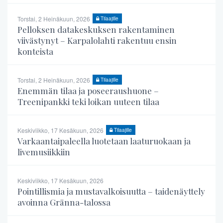
Torstai, 2 Heinäkuun, 2026
Tilaajille
Pelloksen datakeskuksen rakentaminen
viivästynyt – Karpalolahti rakentuu ensin
konteista
Torstai, 2 Heinäkuun, 2026
Tilaajille
Enemmän tilaa ja poseeraushuone –
Treenipankki teki loikan uuteen tilaa
Keskiviikko, 17 Kesäkuun, 2026
Tilaajille
Varkaantaipaleella luotetaan laaturuokaan ja
livemusiikkiin
Keskiviikko, 17 Kesäkuun, 2026
Pointillismia ja mustavalkoisuutta – taidenäyttely
avoinna Gränna-talossa