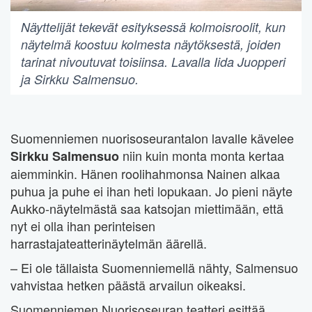
Näyttelijät tekevät esityksessä kolmoisroolit, kun
näytelmä koostuu kolmesta näytöksestä, joiden
tarinat nivoutuvat toisiinsa. Lavalla Iida Juopperi
ja Sirkku Salmensuo.
Suomenniemen nuorisoseurantalon lavalle kävelee
niin kuin monta monta kertaa
Sirkku Salmensuo
aiemminkin. Hänen roolihahmonsa Nainen alkaa
puhua ja puhe ei ihan heti lopukaan. Jo pieni näyte
Aukko-näytelmästä saa katsojan miettimään, että
nyt ei olla ihan perinteisen
harrastajateatterinäytelmän äärellä.
– Ei ole tällaista Suomenniemellä nähty, Salmensuo
vahvistaa hetken päästä arvailun oikeaksi.
Suomenniemen Nuorisoseuran teatteri esittää