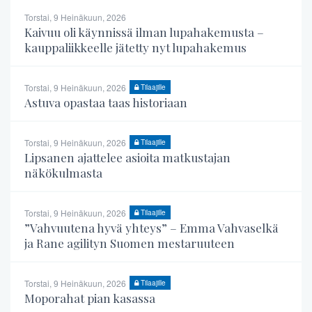
Torstai, 9 Heinäkuun, 2026
Kaivuu oli käynnissä ilman lupahakemusta –
kauppaliikkeelle jätetty nyt lupahakemus
Torstai, 9 Heinäkuun, 2026
Tilaajille
Astuva opastaa taas historiaan
Torstai, 9 Heinäkuun, 2026
Tilaajille
Lipsanen ajattelee asioita matkustajan
näkökulmasta
Torstai, 9 Heinäkuun, 2026
Tilaajille
”Vahvuutena hyvä yhteys” – Emma Vahvaselkä
ja Rane agilityn Suomen mestaruuteen
Torstai, 9 Heinäkuun, 2026
Tilaajille
Moporahat pian kasassa