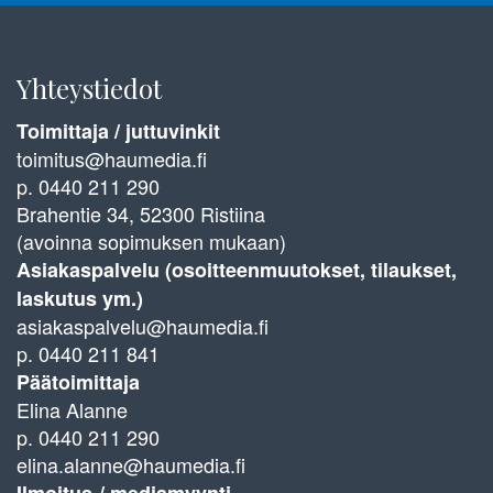
Yhteystiedot
Toimittaja / juttuvinkit
toimitus@haumedia.fi
p. 0440 211 290
Brahentie 34, 52300 Ristiina
(avoinna sopimuksen mukaan)
Asiakaspalvelu (osoitteenmuutokset, tilaukset,
laskutus ym.)
asiakaspalvelu@haumedia.fi
p. 0440 211 841
Päätoimittaja
Elina Alanne
p. 0440 211 290
elina.alanne@haumedia.fi
Ilmoitus-/ mediamyynti