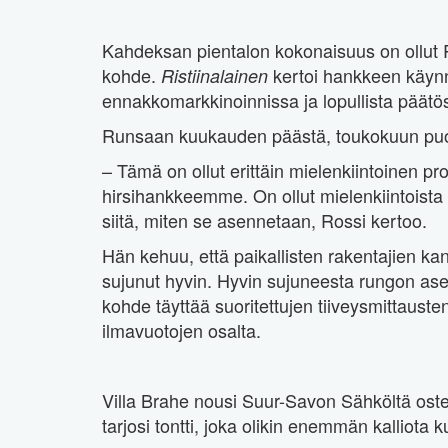
Kahdeksan pientalon kokonaisuus on ollut R
kohde.
kertoi hankkeen käynn
Ristiinalainen
ennakkomarkkinoinnissa ja lopullista päätöst
Runsaan kuukauden päästä, toukokuun puoli
– Tämä on ollut erittäin mielenkiintoinen p
hirsihankkeemme. On ollut mielenkiintoista 
siitä, miten se asennetaan, Rossi kertoo.
Hän kehuu, että paikallisten rakentajien k
sujunut hyvin. Hyvin sujuneesta rungon ase
kohde täyttää suoritettujen tiiveysmittaus
ilmavuotojen osalta.
Villa Brahe nousi Suur-Savon Sähköltä ostet
tarjosi tontti, joka olikin enemmän kalliota 