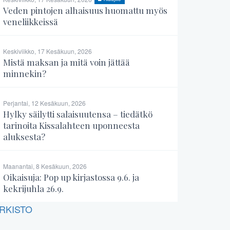
Veden pintojen alhaisuus huomattu myös
veneliikkeissä
Keskiviikko, 17 Kesäkuun, 2026
Mistä maksan ja mitä voin jättää
minnekin?
Perjantai, 12 Kesäkuun, 2026
Hylky säilytti salaisuutensa – tiedätkö
tarinoita Kissalahteen uponneesta
aluksesta?
Maanantai, 8 Kesäkuun, 2026
Oikaisuja: Pop up kirjastossa 9.6. ja
kekrijuhla 26.9.
RKISTO