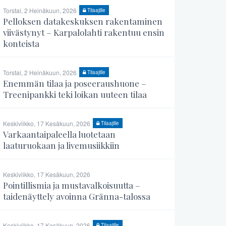
Torstai, 2 Heinäkuun, 2026
Tilaajille
Pelloksen datakeskuksen rakentaminen
viivästynyt – Karpalolahti rakentuu ensin
konteista
Torstai, 2 Heinäkuun, 2026
Tilaajille
Enemmän tilaa ja poseeraushuone –
Treenipankki teki loikan uuteen tilaa
Keskiviikko, 17 Kesäkuun, 2026
Tilaajille
Varkaantaipaleella luotetaan
laaturuokaan ja livemusiikkiin
Keskiviikko, 17 Kesäkuun, 2026
Pointillismia ja mustavalkoisuutta –
taidenäyttely avoinna Gränna-talossa
Keskiviikko, 17 Kesäkuun, 2026
Tilaajille