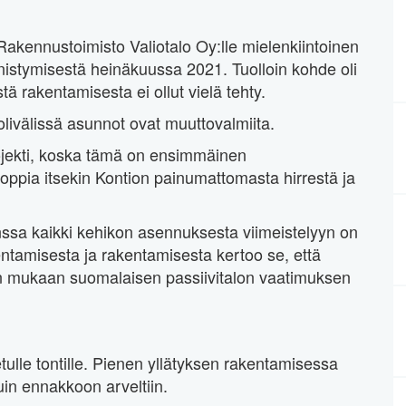
akennustoimisto Valiotalo Oy:lle mielenkiintoinen
istymisestä heinäkuussa 2021. Tuolloin kohde oli
ä rakentamisesta ei ollut vielä tehty.
välissä asunnot ovat muuttovalmiita.
rojekti, koska tämä on ensimmäinen
oppia itsekin Kontion painumattomasta hirrestä ja
anssa kaikki kehikon asennuksesta viimeistelyyn on
ntamisesta ja rakentamisesta kertoo se, että
ten mukaan suomalaisen passiivitalon vaatimuksen
ulle tontille. Pienen yllätyksen rakentamisessa
kuin ennakkoon arveltiin.