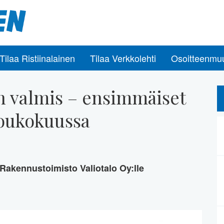
Tilaa Ristiinalainen
Tilaa Verkkolehti
Osoitteenmu
in valmis – ensimmäiset
toukokuussa
 Rakennustoimisto Valiotalo Oy:lle