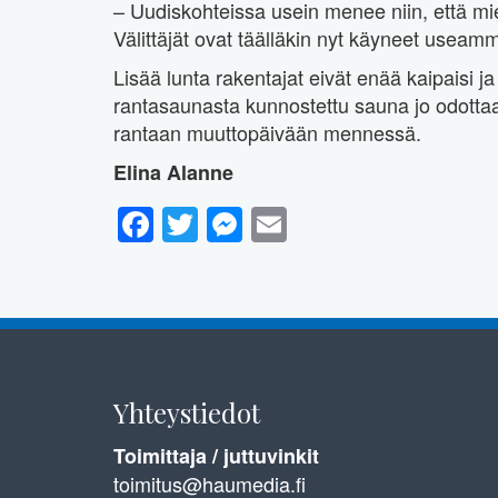
– Uudiskohteissa usein menee niin, että mie
Välittäjät ovat täälläkin nyt käyneet usea
Lisää lunta rakentajat eivät enää kaipaisi j
rantasaunasta kunnostettu sauna jo odotta
rantaan muuttopäivään mennessä.
Elina Alanne
Facebook
Twitter
Messenger
Email
Yhteystiedot
Toimittaja / juttuvinkit
toimitus@haumedia.fi