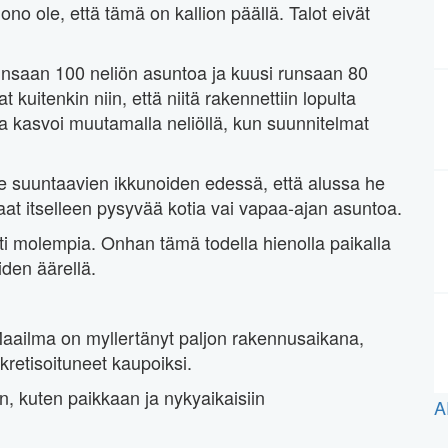
ono ole, että tämä on kallion päällä. Talot eivät
unsaan 100 neliön asuntoa ja kuusi runsaan 80
kuitenkin niin, että niitä rakennettiin lopulta
la kasvoi muutamalla neliöllä, kun suunnitelmat
e suuntaavien ikkunoiden edessä, että alussa he
at itselleen pysyvää kotia vai vapaa-ajan asuntoa.
sti molempia. Onhan tämä todella hienolla paikalla
den äärellä.
Maailma on myllertänyt paljon rakennusaikana,
kretisoituneet kaupoiksi.
in, kuten paikkaan ja nykyaikaisiin
A