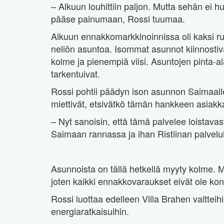
– Alkuun louhittiin paljon. Mutta sehän ei hu
pääse painumaan, Rossi tuumaa.
Alkuun ennakkomarkkinoinnissa oli kaksi r
neliön asuntoa. Isommat asunnot kiinnostivat 
kolme ja pienempiä viisi. Asuntojen pinta-a
tarkentuivat.
Rossi pohtii päädyn ison asunnon Saimaall
miettivät, etsivätkö tämän hankkeen asiakka
– Nyt sanoisin, että tämä palvelee loistava
Saimaan rannassa ja ihan Ristiinan palvelui
Asunnoista on tällä hetkellä myyty kolme. 
joten kaikki ennakkovaraukset eivät ole kon
Rossi luottaa edelleen Villa Brahen valtteih
energiaratkaisuihin.