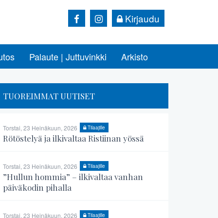
Kirjaudu
utos
Palaute | Juttuvinkki
Arkisto
TUOREIMMAT UUTISET
Torstai, 23 Heinäkuun, 2026
Tilaajille
Rötöstelyä ja ilkivaltaa Ristiinan yössä
Torstai, 23 Heinäkuun, 2026
Tilaajille
”Hullun hommia” – ilkivaltaa vanhan
päiväkodin pihalla
Torstai, 23 Heinäkuun, 2026
Tilaajille