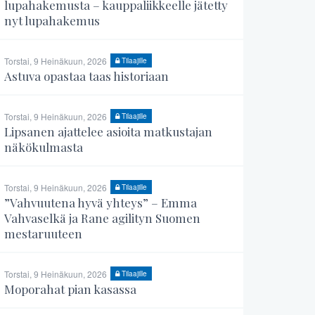
lupahakemusta – kauppaliikkeelle jätetty
nyt lupahakemus
Torstai, 9 Heinäkuun, 2026
Tilaajille
Astuva opastaa taas historiaan
Torstai, 9 Heinäkuun, 2026
Tilaajille
Lipsanen ajattelee asioita matkustajan
näkökulmasta
Torstai, 9 Heinäkuun, 2026
Tilaajille
”Vahvuutena hyvä yhteys” – Emma
Vahvaselkä ja Rane agilityn Suomen
mestaruuteen
Torstai, 9 Heinäkuun, 2026
Tilaajille
Moporahat pian kasassa