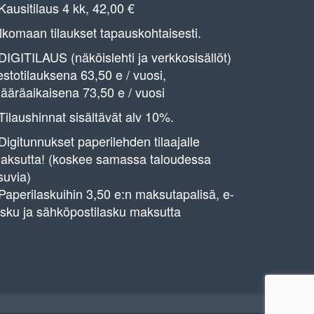
 Kausitilaus 4 kk, 42,00 €
lkomaan tilaukset tapauskohtaisesti.
 DIGITILAUS (näköislehti ja verkkosisällöt)
estotilauksena 63,50 e / vuosi,
ääräaikaisena 73,50 e / vuosi
 Tilaushinnat sisältävät alv 10%.
 Digitunnukset paperilehden tilaajalle
aksutta! (koskee samassa taloudessa
suvia)
 Paperilaskuihin 3,50 e:n maksutapalisä, e-
asku ja sähköpostilasku maksutta