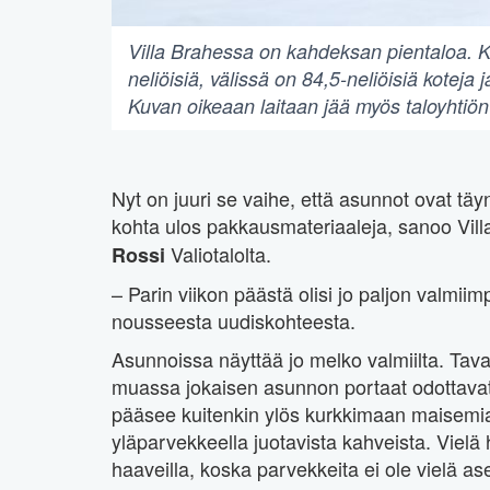
Villa Brahessa on kahdeksan pientaloa. 
neliöisiä, välissä on 84,5-neliöisiä koteja
Kuvan oikeaan laitaan jää myös taloyhtiö
Nyt on juuri se vaihe, että asunnot ovat täy
kohta ulos pakkausmateriaaleja, sanoo Vil
Valiotalolta.
Rossi
– Parin viikon päästä olisi jo paljon valmi
nousseesta uudiskohteesta.
Asunnoissa näyttää jo melko valmiilta. Tavar
muassa jokaisen asunnon portaat odottavat 
pääsee kuitenkin ylös kurkkimaan maisemi
yläparvekkeella juotavista kahveista. Vielä
haaveilla, koska parvekkeita ei ole vielä as