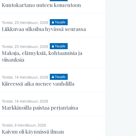
Kuntokartano uuteen komentoon
Torstai, 23 Heinäkuun, 2026
Tilaajille
Liikkuvaa ulkoilua hyvässä seurassa
Torstai, 23 Heinäkuun, 2026
Tilaajille
Makuja, elämyksiä, kohtaamisia ja
viisauksia
Torstai, 16 Heinäkuun, 2026
Tilaajille
Kiireessä aika menee vauhdilla
Torstai, 16 Heinäkuun, 2026
Markkinoilla paistaa perjantaina
Torstai, 9 Heinäkuun, 2026
Kaivuu oli käynnissä ilman