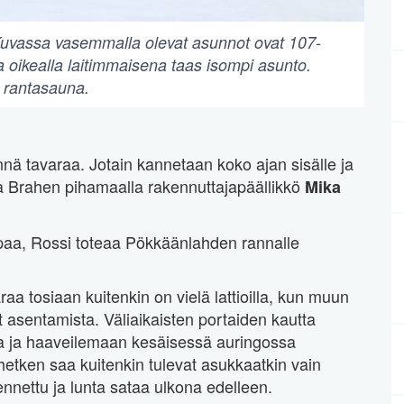
Kuvassa vasemmalla olevat asunnot ovat 107-
 ja oikealla laitimmaisena taas isompi asunto.
n rantasauna.
nnä tavaraa. Jotain kannetaan koko ajan sisälle ja
la Brahen pihamaalla rakennuttajapäällikkö
Mika
impaa, Rossi toteaa Pökkäänlahden rannalle
aa tosiaan kuitenkin on vielä lattioilla, kun muun
asentamista. Väliaikaisten portaiden kautta
a ja haaveilemaan kesäisessä auringossa
 hetken saa kuitenkin tulevat asukkaatkin vain
ennettu ja lunta sataa ulkona edelleen.