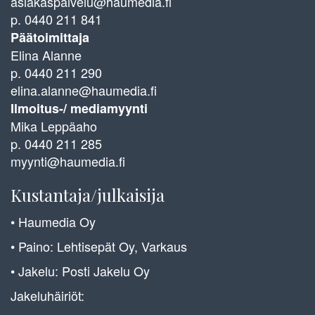
asiakaspalvelu@haumedia.fi
p. 0440 211 841
Päätoimittaja
Elina Alanne
p. 0440 211 290
elina.alanne@haumedia.fi
Ilmoitus-/ mediamyynti
Mika Leppäaho
p. 0440 211 285
myynti@haumedia.fi
Kustantaja/julkaisija
• Haumedia Oy
• Paino: Lehtisepät Oy, Varkaus
• Jakelu: Posti Jakelu Oy
Jakeluhäiriöt: