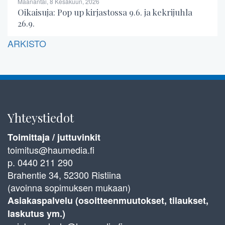
Maanantai, 8 Kesäkuun, 2026
Oikaisuja: Pop up kirjastossa 9.6. ja kekrijuhla
26.9.
ARKISTO
Yhteystiedot
Toimittaja / juttuvinkit
toimitus@haumedia.fi
p. 0440 211 290
Brahentie 34, 52300 Ristiina
(avoinna sopimuksen mukaan)
Asiakaspalvelu (osoitteenmuutokset, tilaukset,
laskutus ym.)