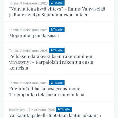
Torstai, 9 Heinäkuun, 2026
Tilaajille
”Vahvuutena hyvä yhteys” – Emma Vahvaselkä
ja Rane agilityn Suomen mestaruuteen
Torstai, 9 Heinäkuun, 2026
Tilaajille
Moporahat pian kasassa
Torstai, 2 Heinäkuun, 2026
Tilaajille
Pelloksen datakeskuksen rakentaminen
viivästynyt – Karpalolahti rakentuu ensin
konteista
Torstai, 2 Heinäkuun, 2026
Tilaajille
Enemmän tilaa ja poseeraushuone –
Treenipankki teki loikan uuteen tilaa
Keskiviikko, 17 Kesäkuun, 2026
Tilaajille
Varkaantaipaleella luotetaan laaturuokaan ja