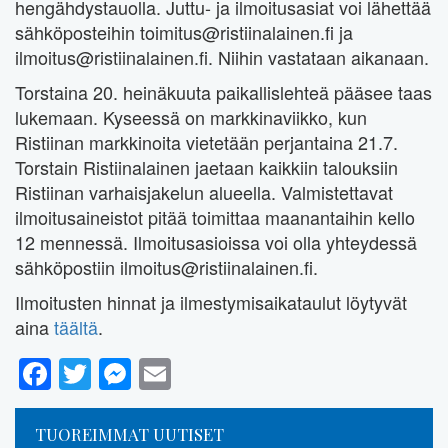
hengähdystauolla. Juttu- ja ilmoitusasiat voi lähettää
sähköposteihin toimitus@ristiinalainen.fi ja
ilmoitus@ristiinalainen.fi. Niihin vastataan aikanaan.
Torstaina 20. heinäkuuta paikallislehteä pääsee taas
lukemaan. Kyseessä on markkinaviikko, kun
Ristiinan markkinoita vietetään perjantaina 21.7.
Torstain Ristiinalainen jaetaan kaikkiin talouksiin
Ristiinan varhaisjakelun alueella. Valmistettavat
ilmoitusaineistot pitää toimittaa maanantaihin kello
12 mennessä. Ilmoitusasioissa voi olla yhteydessä
sähköpostiin ilmoitus@ristiinalainen.fi.
Ilmoitusten hinnat ja ilmestymisaikataulut löytyvät
aina
täältä
.
Facebook
Twitter
Messenger
Email
TUOREIMMAT UUTISET