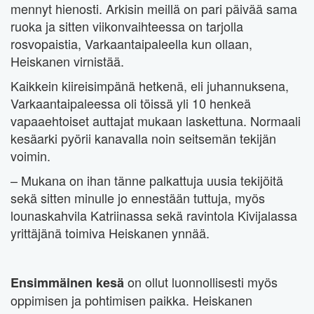
mennyt hienosti. Arkisin meillä on pari päivää sama
ruoka ja sitten viikonvaihteessa on tarjolla
rosvopaistia, Varkaantaipaleella kun ollaan,
Heiskanen virnistää.
Kaikkein kiireisimpänä hetkenä, eli juhannuksena,
Varkaantaipaleessa oli töissä yli 10 henkeä
vapaaehtoiset auttajat mukaan laskettuna. Normaali
kesäarki pyörii kanavalla noin seitsemän tekijän
voimin.
– Mukana on ihan tänne palkattuja uusia tekijöitä
sekä sitten minulle jo ennestään tuttuja, myös
lounaskahvila Katriinassa sekä ravintola Kivijalassa
yrittäjänä toimiva Heiskanen ynnää.
on ollut luonnollisesti myös
Ensimmäinen kesä
oppimisen ja pohtimisen paikka. Heiskanen