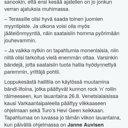
sanookin, että ensi kesää ajatellen on jo jonkun
verran ajatuksia muhimassa.
– Terassille olisi hyvä saada toinen juomien
myyntipiste. Ja ulkona voisi olla myös
jäätelönmyyntiä, näin saataisiin homma pyörimään
jouhevammin.
– Ja vaikka nytkin on tapahtumia monenlaisia, niin
niitä olisi tarkoitus vielä enemmän ottaa. Varsinkin
bändejä, jotta saataisiin tuota hallia hyödynnettyä
paremmin, yrittäjä pohtii.
Loppukesästä hallitila on käytössä muutamina
bändi-iltoina, jotka päättyvät kunnon rock ’n’ rollin
räimeeseen, kun lauantaina 26.8. Venetsialaisissa
kausi Varkaantaipaleella päättyy vilkkaaseen
ohjelmaan sekä Turo’s Hevi Geen keikkaan.
Tapahtumaa on luvassa jo tämän viikon lauantaina,
kun päivällä ohjelmassa on
Janne Auvisen