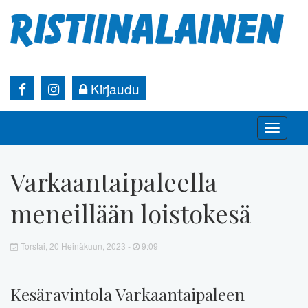
Kirjaudu
Toggle
naviga
Varkaantaipaleella
meneillään loistokesä
Torstai, 20 Heinäkuun, 2023 -
9:09
Kesäravintola Varkaantaipaleen