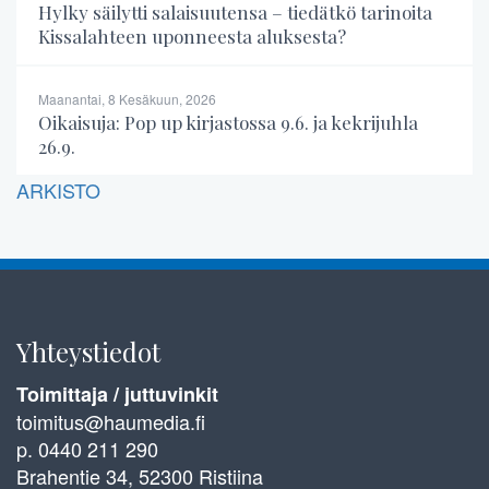
Hylky säilytti salaisuutensa – tiedätkö tarinoita
Kissalahteen uponneesta aluksesta?
Maanantai, 8 Kesäkuun, 2026
Oikaisuja: Pop up kirjastossa 9.6. ja kekrijuhla
26.9.
ARKISTO
Yhteystiedot
Toimittaja / juttuvinkit
toimitus@haumedia.fi
p. 0440 211 290
Brahentie 34, 52300 Ristiina