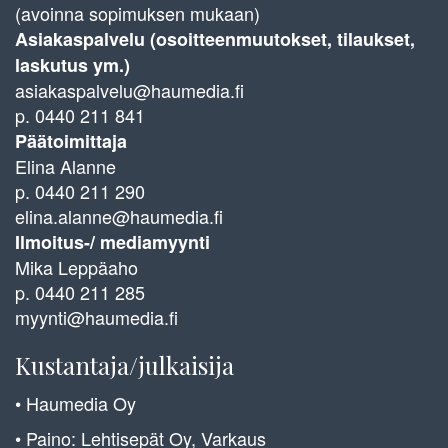
(avoinna sopimuksen mukaan)
Asiakaspalvelu (osoitteenmuutokset, tilaukset,
laskutus ym.)
asiakaspalvelu@haumedia.fi
p. 0440 211 841
Päätoimittaja
Elina Alanne
p. 0440 211 290
elina.alanne@haumedia.fi
Ilmoitus-/ mediamyynti
Mika Leppäaho
p. 0440 211 285
myynti@haumedia.fi
Kustantaja/julkaisija
• Haumedia Oy
• Paino: Lehtisepät Oy, Varkaus