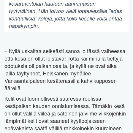
kesäravintolan kauteen äärimmäisen
tyytyväinen. Hän toivoo vielä loppukesälle ”edes
kohtuullisia” kelejä, jotta koko kesälle voisi antaa
napakympin.
– Kyllä uskaltaa selkeästi sanoa jo tässä vaiheessa,
että kesä on ollut loistava! Totta kai minulla tiettyjä
odotuksia oli paikan osalta, ja kyllä ne ovat aika
lailla täyttyneet, Heiskanen myhäilee
Varkaantaipaleen kesäterassilla kahvikupposen
äärellä.
Kelit ovat luonnollisesti suuressa roolissa
kesäpaikan kauden onnistumisessa. Tämäkin kesä
on ollut välillä viileä ja sateinen ja viime viikkojenkin
lämpimät kelit ovat saaneet kyytipojakseen
epävakaista säätä välillä rankkoinekin kuuroineen.