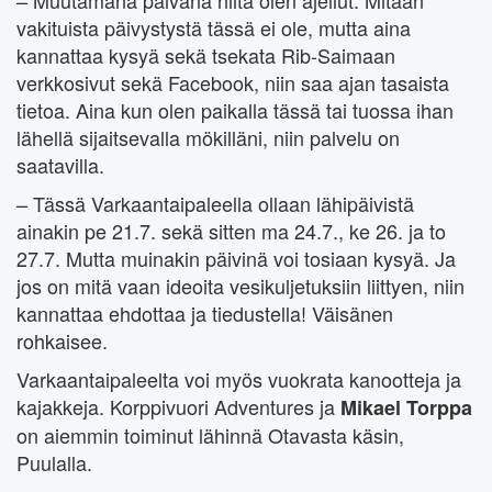
– Muutamana päivänä niitä olen ajellut. Mitään
vakituista päivystystä tässä ei ole, mutta aina
kannattaa kysyä sekä tsekata Rib-Saimaan
verkkosivut sekä Facebook, niin saa ajan tasaista
tietoa. Aina kun olen paikalla tässä tai tuossa ihan
lähellä sijaitsevalla mökilläni, niin palvelu on
saatavilla.
– Tässä Varkaantaipaleella ollaan lähipäivistä
ainakin pe 21.7. sekä sitten ma 24.7., ke 26. ja to
27.7. Mutta muinakin päivinä voi tosiaan kysyä. Ja
jos on mitä vaan ideoita vesikuljetuksiin liittyen, niin
kannattaa ehdottaa ja tiedustella! Väisänen
rohkaisee.
Varkaantaipaleelta voi myös vuokrata kanootteja ja
kajakkeja. Korppivuori Adventures ja
Mikael Torppa
on aiemmin toiminut lähinnä Otavasta käsin,
Puulalla.