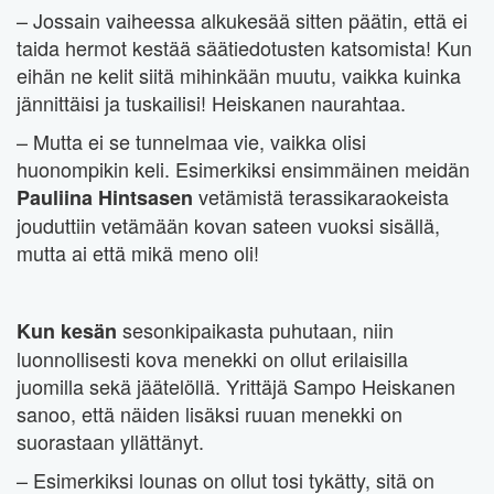
– Jossain vaiheessa alkukesää sitten päätin, että ei
taida hermot kestää säätiedotusten katsomista! Kun
eihän ne kelit siitä mihinkään muutu, vaikka kuinka
jännittäisi ja tuskailisi! Heiskanen naurahtaa.
– Mutta ei se tunnelmaa vie, vaikka olisi
huonompikin keli. Esimerkiksi ensimmäinen meidän
vetämistä terassikaraokeista
Pauliina Hintsasen
jouduttiin vetämään kovan sateen vuoksi sisällä,
mutta ai että mikä meno oli!
sesonkipaikasta puhutaan, niin
Kun kesän
luonnollisesti kova menekki on ollut erilaisilla
juomilla sekä jäätelöllä. Yrittäjä Sampo Heiskanen
sanoo, että näiden lisäksi ruuan menekki on
suorastaan yllättänyt.
– Esimerkiksi lounas on ollut tosi tykätty, sitä on