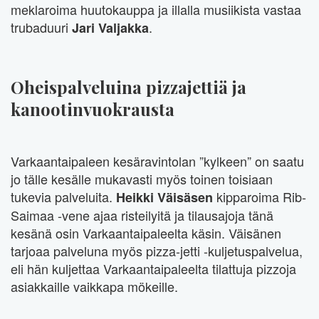
meklaroima huutokauppa ja illalla musiikista vastaa
trubaduuri
.
Jari Valjakka
Oheispalveluina pizzajettiä ja
kanootinvuokrausta
Varkaantaipaleen kesäravintolan ”kylkeen” on saatu
jo tälle kesälle mukavasti myös toinen toisiaan
tukevia palveluita.
kipparoima Rib-
Heikki Väisäsen
Saimaa -vene ajaa risteilyitä ja tilausajoja tänä
kesänä osin Varkaantaipaleelta käsin. Väisänen
tarjoaa palveluna myös pizza-jetti -kuljetuspalvelua,
eli hän kuljettaa Varkaantaipaleelta tilattuja pizzoja
asiakkaille vaikkapa mökeille.