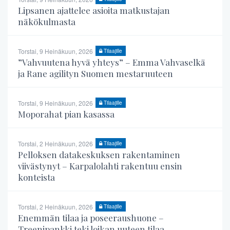
Lipsanen ajattelee asioita matkustajan
näkökulmasta
Torstai, 9 Heinäkuun, 2026
Tilaajille
”Vahvuutena hyvä yhteys” – Emma Vahvaselkä
ja Rane agilityn Suomen mestaruuteen
Torstai, 9 Heinäkuun, 2026
Tilaajille
Moporahat pian kasassa
Torstai, 2 Heinäkuun, 2026
Tilaajille
Pelloksen datakeskuksen rakentaminen
viivästynyt – Karpalolahti rakentuu ensin
konteista
Torstai, 2 Heinäkuun, 2026
Tilaajille
Enemmän tilaa ja poseeraushuone –
Treenipankki teki loikan uuteen tilaa