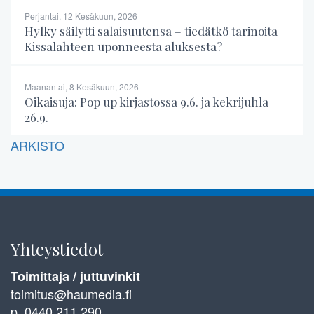
Perjantai, 12 Kesäkuun, 2026
Hylky säilytti salaisuutensa – tiedätkö tarinoita
Kissalahteen uponneesta aluksesta?
Maanantai, 8 Kesäkuun, 2026
Oikaisuja: Pop up kirjastossa 9.6. ja kekrijuhla
26.9.
ARKISTO
Yhteystiedot
Toimittaja / juttuvinkit
toimitus@haumedia.fi
p. 0440 211 290