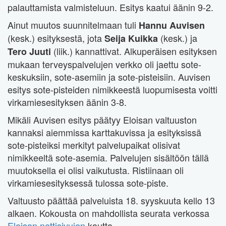
palauttamista valmisteluun. Esitys kaatui äänin 9-2.
Ainut muutos suunnitelmaan tuli
Hannu Auvisen
(kesk.) esityksestä, jota
(kesk.) ja
Seija Kuikka
(liik.) kannattivat. Alkuperäisen esityksen
Tero Juuti
mukaan terveyspalvelujen verkko oli jaettu sote-
keskuksiin, sote-asemiin ja sote-pisteisiin. Auvisen
esitys sote-pisteiden nimikkeestä luopumisesta voitti
virkamiesesityksen äänin 3-8.
Mikäli Auvisen esitys päätyy Eloisan valtuuston
kannaksi aiemmissa karttakuvissa ja esityksissä
sote-pisteiksi merkityt palvelupaikat olisivat
nimikkeeltä sote-asemia. Palvelujen sisältöön tällä
muutoksella ei olisi vaikutusta. Ristiinaan oli
virkamiesesityksessä tulossa sote-piste.
Valtuusto päättää palveluista 18. syyskuuta kello 13
alkaen. Kokousta on mahdollista seurata verkossa
Eloisan nettisivujen
kautta.