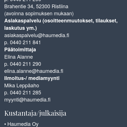
Brahentie 34, 52300 Ristiina
(avoinna sopimuksen mukaan)
Asiakaspalvelu (osoitteenmuutokset, tilaukset,
laskutus ym.)
asiakaspalvelu@haumedia.fi
p. 0440 211 841
Päätoimittaja
Elina Alanne
p. 0440 211 290
elina.alanne@haumedia.fi
Ilmoitus-/ mediamyynti
Mika Leppäaho
p. 0440 211 285
myynti@haumedia.fi
Kustantaja/julkaisija
• Haumedia Oy