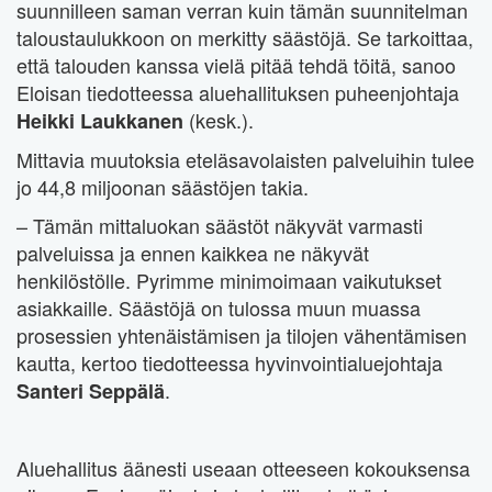
suunnilleen saman verran kuin tämän suunnitelman
taloustaulukkoon on merkitty säästöjä. Se tarkoittaa,
että talouden kanssa vielä pitää tehdä töitä, sanoo
Eloisan tiedotteessa aluehallituksen puheenjohtaja
(kesk.).
Heikki Laukkanen
Mittavia muutoksia eteläsavolaisten palveluihin tulee
jo 44,8 miljoonan säästöjen takia.
– Tämän mittaluokan säästöt näkyvät varmasti
palveluissa ja ennen kaikkea ne näkyvät
henkilöstölle. Pyrimme minimoimaan vaikutukset
asiakkaille. Säästöjä on tulossa muun muassa
prosessien yhtenäistämisen ja tilojen vähentämisen
kautta, kertoo tiedotteessa hyvinvointialuejohtaja
.
Santeri Seppälä
Aluehallitus äänesti useaan otteeseen kokouksensa