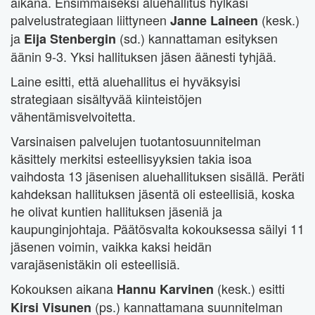
aikana. Ensimmäiseksi aluehallitus hylkäsi
palvelustrategiaan liittyneen
(kesk.)
Janne Laineen
ja
(sd.) kannattaman esityksen
Eija Stenbergin
äänin 9-3. Yksi hallituksen jäsen äänesti tyhjää.
Laine esitti, että aluehallitus ei hyväksyisi
strategiaan sisältyvää kiinteistöjen
vähentämisvelvoitetta.
Varsinaisen palvelujen tuotantosuunnitelman
käsittely merkitsi esteellisyyksien takia isoa
vaihdosta 13 jäsenisen aluehallituksen sisällä. Peräti
kahdeksan hallituksen jäsentä oli esteellisiä, koska
he olivat kuntien hallituksen jäseniä ja
kaupunginjohtaja. Päätösvalta kokouksessa säilyi 11
jäsenen voimin, vaikka kaksi heidän
varajäsenistäkin oli esteellisiä.
Kokouksen aikana
(kesk.) esitti
Hannu Karvinen
(ps.) kannattamana suunnitelman
Kirsi Visunen