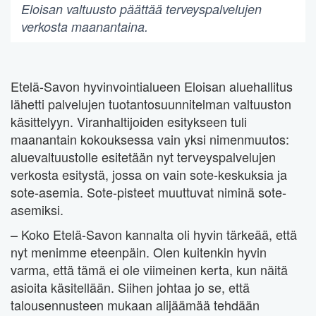
Eloisan valtuusto päättää terveyspalvelujen
verkosta maanantaina.
Etelä-Savon hyvinvointialueen Eloisan aluehallitus
lähetti palvelujen tuotantosuunnitelman valtuuston
käsittelyyn. Viranhaltijoiden esitykseen tuli
maanantain kokouksessa vain yksi nimenmuutos:
aluevaltuustolle esitetään nyt terveyspalvelujen
verkosta esitystä, jossa on vain sote-keskuksia ja
sote-asemia. Sote-pisteet muuttuvat niminä sote-
asemiksi.
– Koko Etelä-Savon kannalta oli hyvin tärkeää, että
nyt menimme eteenpäin. Olen kuitenkin hyvin
varma, että tämä ei ole viimeinen kerta, kun näitä
asioita käsitellään. Siihen johtaa jo se, että
talousennusteen mukaan alijäämää tehdään