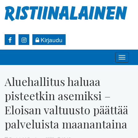
Kirjaudu
Toggle
naviga
Aluehallitus haluaa
pisteetkin asemiksi –
Eloisan valtuusto päättää
palveluista maanantaina