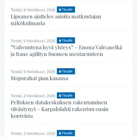
Torstai, 9 Heinäkuun, 2026
Tilaajille
Lipsanen ajattelee asioita matkustajan
näkökulmasta
Torstai, 9 Heinäkuun, 2026
Tilaajille
”Vahvuutena hyvä yhteys” – Emma Vahvaselkä
ja Rane agilityn Suomen mestaruuteen
Torstai, 9 Heinäkuun, 2026
Tilaajille
Moporahat pian kasassa
Torstai, 2 Heinäkuun, 2026
Tilaajille
Pelloksen datakeskuksen rakentaminen
viivästynyt – Karpalolahti rakentuu ensin
konteista
Torstai, 2 Heinäkuun, 2026
Tilaajille