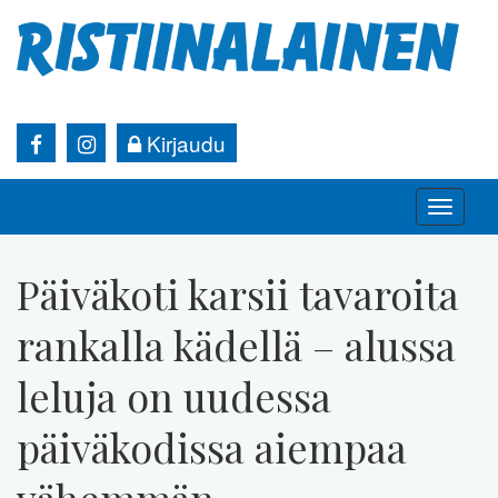
Kirjaudu
Toggle
naviga
Päiväkoti karsii tavaroita
rankalla kädellä – alussa
leluja on uudessa
päiväkodissa aiempaa
vähemmän