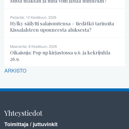
Mistä maksan ja mitä voin jättää minnekin?
Perjantai, 12 Kesäkuun, 2026
Hylky säilytti salaisuutensa – tiedätkö tarinoita
Kissalahteen uponneesta aluksesta?
Maanantai, 8 Kesäkuun, 2026
Oikaisuja: Pop up kirjastossa 9.6. ja kekrijuhla
26.9.
ARKISTO
Yhteystiedot
Toimittaja / juttuvinkit