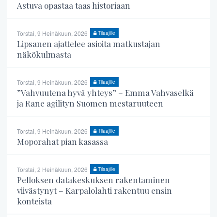
Astuva opastaa taas historiaan
Torstai, 9 Heinäkuun, 2026
Tilaajille
Lipsanen ajattelee asioita matkustajan
näkökulmasta
Torstai, 9 Heinäkuun, 2026
Tilaajille
”Vahvuutena hyvä yhteys” – Emma Vahvaselkä
ja Rane agilityn Suomen mestaruuteen
Torstai, 9 Heinäkuun, 2026
Tilaajille
Moporahat pian kasassa
Torstai, 2 Heinäkuun, 2026
Tilaajille
Pelloksen datakeskuksen rakentaminen
viivästynyt – Karpalolahti rakentuu ensin
konteista