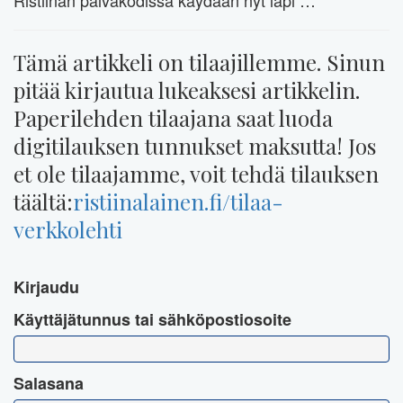
Ristiinan päiväkodissa käydään nyt läpi …
Tämä artikkeli on tilaajillemme. Sinun
pitää kirjautua lukeaksesi artikkelin.
Paperilehden tilaajana saat luoda
digitilauksen tunnukset maksutta! Jos
et ole tilaajamme, voit tehdä tilauksen
täältä:
ristiinalainen.fi/tilaa-
verkkolehti
Kirjaudu
Käyttäjätunnus tai sähköpostiosoite
Salasana