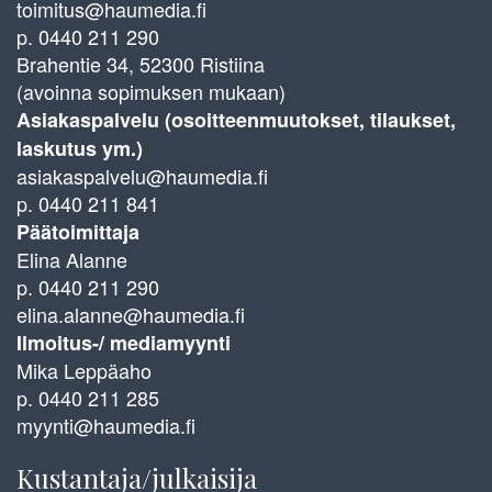
toimitus@haumedia.fi
p. 0440 211 290
Brahentie 34, 52300 Ristiina
(avoinna sopimuksen mukaan)
Asiakaspalvelu (osoitteenmuutokset, tilaukset,
laskutus ym.)
asiakaspalvelu@haumedia.fi
p. 0440 211 841
Päätoimittaja
Elina Alanne
p. 0440 211 290
elina.alanne@haumedia.fi
Ilmoitus-/ mediamyynti
Mika Leppäaho
p. 0440 211 285
myynti@haumedia.fi
Kustantaja/julkaisija