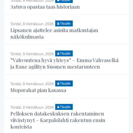
Torstai, 9 Heinäkuun, 2026
Astuva opastaa taas historiaan
Torstai, 9 Heinäkuun, 2026
Tilaajille
Lipsanen ajattelee asioita matkustajan
näkökulmasta
Torstai, 9 Heinäkuun, 2026
Tilaajille
”Vahvuutena hyvä yhteys” – Emma Vahvaselkä
ja Rane agilityn Suomen mestaruuteen
Torstai, 9 Heinäkuun, 2026
Tilaajille
Moporahat pian kasassa
Torstai, 2 Heinäkuun, 2026
Tilaajille
Pelloksen datakeskuksen rakentaminen
viivästynyt – Karpalolahti rakentuu ensin
konteista