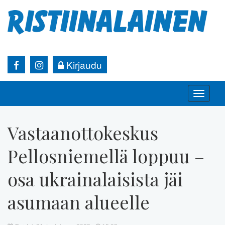
Kirjaudu
Toggle
naviga
Vastaanottokeskus
Pellosniemellä loppuu –
osa ukrainalaisista jäi
asumaan alueelle