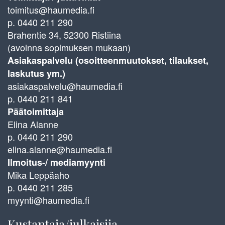
toimitus@haumedia.fi
p. 0440 211 290
Brahentie 34, 52300 Ristiina
(avoinna sopimuksen mukaan)
Asiakaspalvelu (osoitteenmuutokset, tilaukset,
laskutus ym.)
asiakaspalvelu@haumedia.fi
p. 0440 211 841
Päätoimittaja
Elina Alanne
p. 0440 211 290
elina.alanne@haumedia.fi
Ilmoitus-/ mediamyynti
Mika Leppäaho
p. 0440 211 285
myynti@haumedia.fi
Kustantaja/julkaisija