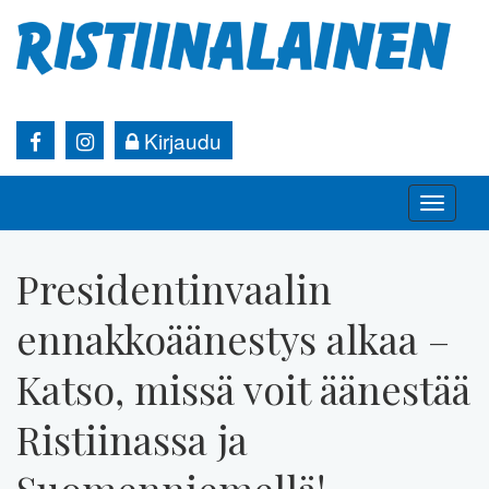
Kirjaudu
Toggle
naviga
Presidentinvaalin
ennakkoäänestys alkaa –
Katso, missä voit äänestää
Ristiinassa ja
Suomenniemellä!