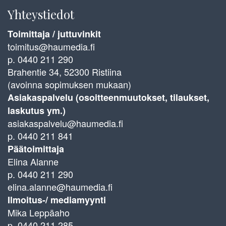
Yhteystiedot
Toimittaja / juttuvinkit
toimitus@haumedia.fi
p. 0440 211 290
Brahentie 34, 52300 Ristiina
(avoinna sopimuksen mukaan)
Asiakaspalvelu (osoitteenmuutokset, tilaukset,
laskutus ym.)
asiakaspalvelu@haumedia.fi
p. 0440 211 841
Päätoimittaja
Elina Alanne
p. 0440 211 290
elina.alanne@haumedia.fi
Ilmoitus-/ mediamyynti
Mika Leppäaho
p. 0440 211 285