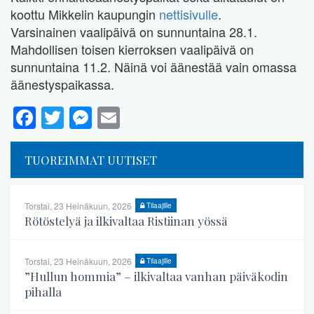
koottu Mikkelin kaupungin
nettisivulle
.
Varsinainen vaalipäivä on sunnuntaina 28.1.
Mahdollisen toisen kierroksen vaalipäivä on
sunnuntaina 11.2. Näinä voi äänestää vain omassa
äänestyspaikassa.
Facebook
Twitter
Messenger
Email
TUOREIMMAT UUTISET
Torstai, 23 Heinäkuun, 2026
Tilaajille
Rötöstelyä ja ilkivaltaa Ristiinan yössä
Torstai, 23 Heinäkuun, 2026
Tilaajille
”Hullun hommia” – ilkivaltaa vanhan päiväkodin
pihalla