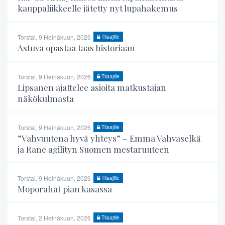
kauppaliikkeelle jätetty nyt lupahakemus
Torstai, 9 Heinäkuun, 2026
Tilaajille
Astuva opastaa taas historiaan
Torstai, 9 Heinäkuun, 2026
Tilaajille
Lipsanen ajattelee asioita matkustajan
näkökulmasta
Torstai, 9 Heinäkuun, 2026
Tilaajille
”Vahvuutena hyvä yhteys” – Emma Vahvaselkä
ja Rane agilityn Suomen mestaruuteen
Torstai, 9 Heinäkuun, 2026
Tilaajille
Moporahat pian kasassa
Torstai, 2 Heinäkuun, 2026
Tilaajille