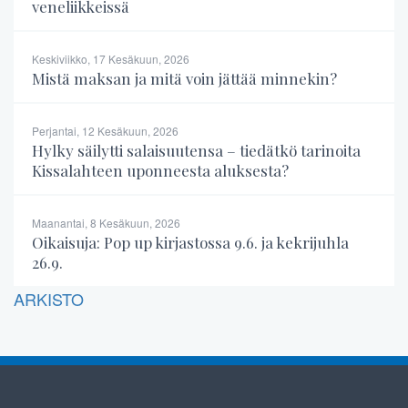
veneliikkeissä
Keskiviikko, 17 Kesäkuun, 2026
Mistä maksan ja mitä voin jättää minnekin?
Perjantai, 12 Kesäkuun, 2026
Hylky säilytti salaisuutensa – tiedätkö tarinoita
Kissalahteen uponneesta aluksesta?
Maanantai, 8 Kesäkuun, 2026
Oikaisuja: Pop up kirjastossa 9.6. ja kekrijuhla
26.9.
ARKISTO