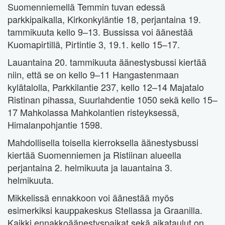
Suomenniemellä Temmin tuvan edessä
parkkipaikalla, Kirkonkyläntie 18, perjantaina 19.
tammikuuta kello 9–13. Bussissa voi äänestää
Kuomapirtillä, Pirtintie 3, 19.1. kello 15–17.
Lauantaina 20. tammikuuta äänestysbussi kiertää
niin, että se on kello 9–11 Hangastenmaan
kylätalolla, Parkkilantie 237, kello 12–14 Majatalo
Ristinan pihassa, Suurlahdentie 1050 sekä kello 15–
17 Mahkolassa Mahkolantien risteyksessä,
Himalanpohjantie 1598.
Mahdollisella toisella kierroksella äänestysbussi
kiertää Suomenniemen ja Ristiinan alueella
perjantaina 2. helmikuuta ja lauantaina 3.
helmikuuta.
Mikkelissä ennakkoon voi äänestää myös
esimerkiksi kauppakeskus Stellassa ja Graanilla.
Kaikki ennakkoäänestyspaikat sekä aikataulut on