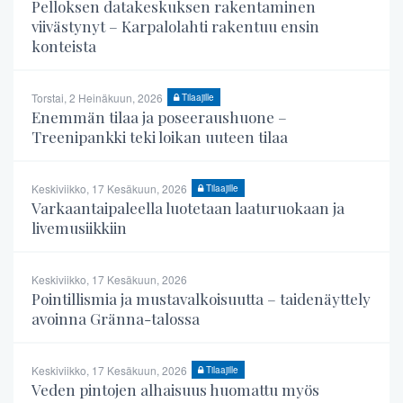
Pelloksen datakeskuksen rakentaminen
viivästynyt – Karpalolahti rakentuu ensin
konteista
Torstai, 2 Heinäkuun, 2026
Tilaajille
Enemmän tilaa ja poseeraushuone –
Treenipankki teki loikan uuteen tilaa
Keskiviikko, 17 Kesäkuun, 2026
Tilaajille
Varkaantaipaleella luotetaan laaturuokaan ja
livemusiikkiin
Keskiviikko, 17 Kesäkuun, 2026
Pointillismia ja mustavalkoisuutta – taidenäyttely
avoinna Gränna-talossa
Keskiviikko, 17 Kesäkuun, 2026
Tilaajille
Veden pintojen alhaisuus huomattu myös