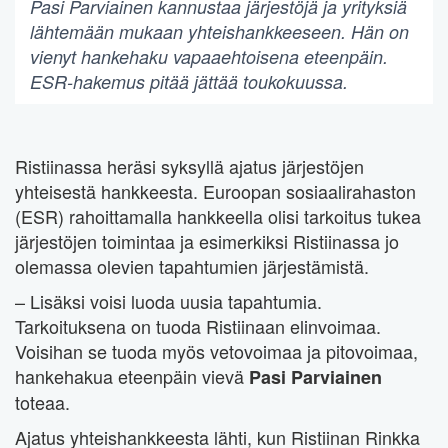
Pasi Parviainen kannustaa järjestöjä ja yrityksiä
lähtemään mukaan yhteishankkeeseen. Hän on
vienyt hankehaku vapaaehtoisena eteenpäin.
ESR-hakemus pitää jättää toukokuussa.
Ristiinassa heräsi syksyllä ajatus järjestöjen
yhteisestä hankkeesta. Euroopan sosiaalirahaston
(ESR) rahoittamalla hankkeella olisi tarkoitus tukea
järjestöjen toimintaa ja esimerkiksi Ristiinassa jo
olemassa olevien tapahtumien järjestämistä.
– Lisäksi voisi luoda uusia tapahtumia.
Tarkoituksena on tuoda Ristiinaan elinvoimaa.
Voisihan se tuoda myös vetovoimaa ja pitovoimaa,
hankehakua eteenpäin vievä
Pasi Parviainen
toteaa.
Ajatus yhteishankkeesta lähti, kun Ristiinan Rinkka