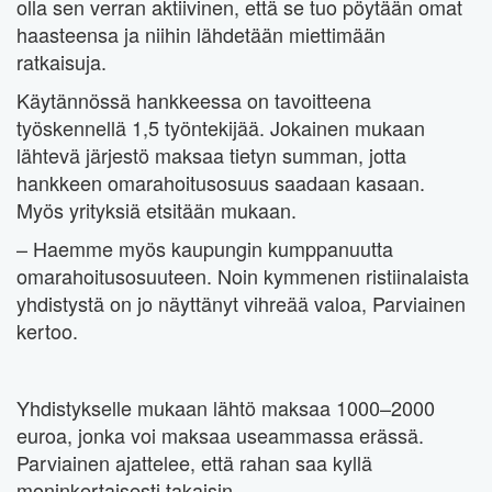
olla sen verran aktiivinen, että se tuo pöytään omat
haasteensa ja niihin lähdetään miettimään
ratkaisuja.
Käytännössä hankkeessa on tavoitteena
työskennellä 1,5 työntekijää. Jokainen mukaan
lähtevä järjestö maksaa tietyn summan, jotta
hankkeen omarahoitusosuus saadaan kasaan.
Myös yrityksiä etsitään mukaan.
– Haemme myös kaupungin kumppanuutta
omarahoitusosuuteen. Noin kymmenen ristiinalaista
yhdistystä on jo näyttänyt vihreää valoa, Parviainen
kertoo.
Yhdistykselle mukaan lähtö maksaa 1000–2000
euroa, jonka voi maksaa useammassa erässä.
Parviainen ajattelee, että rahan saa kyllä
moninkertaisesti takaisin.