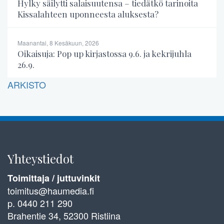
Hylky säilytti salaisuutensa – tiedätkö tarinoita
Kissalahteen uponneesta aluksesta?
Maanantai, 8 Kesäkuun, 2026
Oikaisuja: Pop up kirjastossa 9.6. ja kekrijuhla
26.9.
ARKISTO
Yhteystiedot
Toimittaja / juttuvinkit
toimitus@haumedia.fi
p. 0440 211 290
Brahentie 34, 52300 Ristiina