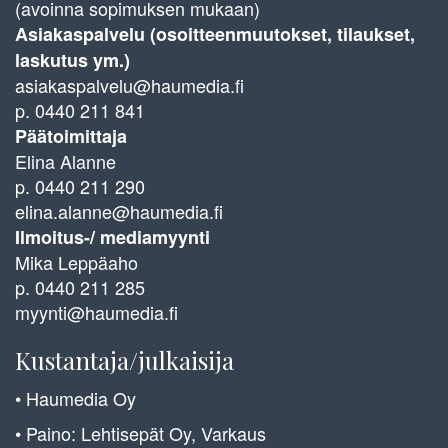
(avoinna sopimuksen mukaan)
Asiakaspalvelu (osoitteenmuutokset, tilaukset,
laskutus ym.)
asiakaspalvelu@haumedia.fi
p. 0440 211 841
Päätoimittaja
Elina Alanne
p. 0440 211 290
elina.alanne@haumedia.fi
Ilmoitus-/ mediamyynti
Mika Leppäaho
p. 0440 211 285
myynti@haumedia.fi
Kustantaja/julkaisija
• Haumedia Oy
• Paino: Lehtisepät Oy, Varkaus