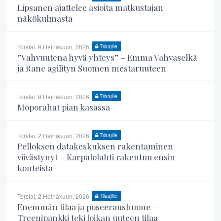
Lipsanen ajattelee asioita matkustajan
näkökulmasta
Torstai, 9 Heinäkuun, 2026
Tilaajille
”Vahvuutena hyvä yhteys” – Emma Vahvaselkä
ja Rane agilityn Suomen mestaruuteen
Torstai, 9 Heinäkuun, 2026
Tilaajille
Moporahat pian kasassa
Torstai, 2 Heinäkuun, 2026
Tilaajille
Pelloksen datakeskuksen rakentaminen
viivästynyt – Karpalolahti rakentuu ensin
konteista
Torstai, 2 Heinäkuun, 2026
Tilaajille
Enemmän tilaa ja poseeraushuone –
Treenipankki teki loikan uuteen tilaa