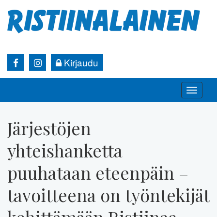
Kirjaudu
Toggle
naviga
Järjestöjen
yhteishanketta
puuhataan eteenpäin –
tavoitteena on työntekijät
kehittämään Ristiinaa