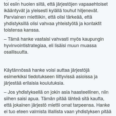
toi esiin huolen siitä, että järjestöjen vapaaehtoiset
ikääntyvät ja yleisesti kylällä touhut hiljenevät.
Parviainen miettiikin, että olisi tärkeää, että
yhdistyksillä olisi vahvaa yhteistyötä ja kontaktit
toistensa kanssa.
– Tämä hanke vastaisi vahvasti myös kaupungin
hyvinvointistrategiaa, eli lisäisi muun muassa
osallisuutta.
Käytännössä hanke voisi auttaa järjestöjä
esimerkiksi tiedotukseen liittyvissä asioissa ja
järjestää erilaisia koulutuksia.
– Jos yhdistyksellä on jokin asia haasteellinen, niin
siihen saisi apua. Tämän pitää lähteä sitä kautta,
että jokainen järjestö miettii omat tarpeensa. Hanke
ei tuo eteen valmista illallista vaan yhdistyksen pitää