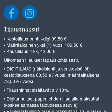
Tilausmaksut
• Kestotilaus printti+digi 99,50 €
• Määräaikainen yksi (1) vuosi 109,50 €
• Kausitilaus 4 kk, 42,00 €
Ulkomaan tilaukset tapauskohtaisesti.
• DIGITILAUS (näköislehti ja verkkosisällöt)
kestotilauksena 63,50 e / vuosi, määräaikaisena
73,50 e / vuosi
• Tilaushinnat sisältävät alv 10%.
• Digitunnukset paperilehden tilaajalle maksutta!
(koskee samassa taloudessa asuvia)
• Paperilaskuihin 3,50 e:n maksutapalisä, e-lasku ja