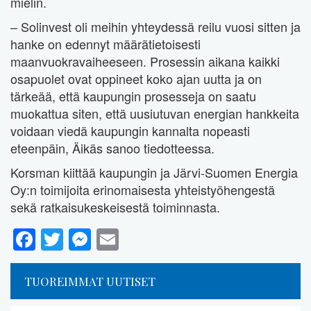
mielin.
– Solinvest oli meihin yhteydessä reilu vuosi sitten ja
hanke on edennyt määrätietoisesti
maanvuokravaiheeseen. Prosessin aikana kaikki
osapuolet ovat oppineet koko ajan uutta ja on
tärkeää, että kaupungin prosesseja on saatu
muokattua siten, että uusiutuvan energian hankkeita
voidaan viedä kaupungin kannalta nopeasti
eteenpäin, Äikäs sanoo tiedotteessa.
Korsman kiittää kaupungin ja Järvi-Suomen Energia
Oy:n toimijoita erinomaisesta yhteistyöhengestä
sekä ratkaisukeskeisestä toiminnasta.
Facebook
Twitter
Messenger
Email
TUOREIMMAT UUTISET