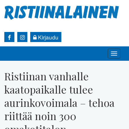
Kirjaudu
Toggle
naviga
Ristiinan vanhalle
kaatopaikalle tulee
aurinkovoimala – tehoa
riittää noin 300
omakotitalon