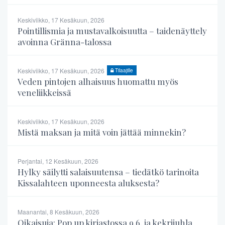
Keskiviikko, 17 Kesäkuun, 2026
Pointillismia ja mustavalkoisuutta – taidenäyttely
avoinna Gränna-talossa
Keskiviikko, 17 Kesäkuun, 2026
Tilaajille
Veden pintojen alhaisuus huomattu myös
veneliikkeissä
Keskiviikko, 17 Kesäkuun, 2026
Mistä maksan ja mitä voin jättää minnekin?
Perjantai, 12 Kesäkuun, 2026
Hylky säilytti salaisuutensa – tiedätkö tarinoita
Kissalahteen uponneesta aluksesta?
Maanantai, 8 Kesäkuun, 2026
Oikaisuja: Pop up kirjastossa 9.6. ja kekrijuhla