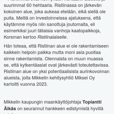
suurimmat 60 hehtaaria. Ristiinassa on järkevän
kokoinen alue, joka aukeaa etelään, eikä siellä ole
puita. Meillä on investoinneissa ajatuksena, että
käytämme myös niin sanottuja joutomaita, eli
esimerkiksi juuri tällaisia vanhoja kaatopaikkoja,
Korsman kertoo
.
Ristiinalaiselle
Hän toteaa, että Ristiinan alue ei ole rakentamiseen
kaikkein helpoin paikka mutta moni asia puoltaa
sinne rakentamista. Olennaista on muun muassa
se, että kytkentäasiat ovat järkevästi toteutettavissa.
Ristiinan alue on yksi potentiaalisista aurinkovoiman
alueista, joita Mikkelin kehitysyhtiö Miksei Oy
kartoitti vuonna 2023.
Mikkelin kaupungin maankäyttöjohtaja
Topiantti
on seurannut hankkeen edistymistä hyvillä
Äikäs