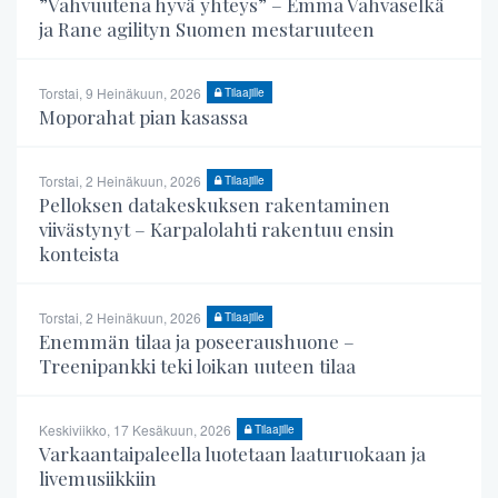
”Vahvuutena hyvä yhteys” – Emma Vahvaselkä
ja Rane agilityn Suomen mestaruuteen
Torstai, 9 Heinäkuun, 2026
Tilaajille
Moporahat pian kasassa
Torstai, 2 Heinäkuun, 2026
Tilaajille
Pelloksen datakeskuksen rakentaminen
viivästynyt – Karpalolahti rakentuu ensin
konteista
Torstai, 2 Heinäkuun, 2026
Tilaajille
Enemmän tilaa ja poseeraushuone –
Treenipankki teki loikan uuteen tilaa
Keskiviikko, 17 Kesäkuun, 2026
Tilaajille
Varkaantaipaleella luotetaan laaturuokaan ja
livemusiikkiin