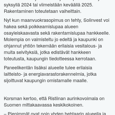
syksyllä 2024 tai viimeistään keväällä 2025.
Rakentaminen toteutetaan vaiheittain.
Nyt kun maanvuokrasopimus on tehty, Solinvest voi
hakea sekä poikkeamislupaa alueen
osayleiskaavasta sekä rakentamislupaa hankkeelle.
Molempia on valmisteltu jo edeltä ja kaupunki on
ohjannut yhtiön tekemään erilaisia vesitalous- ja
muita selvityksiä, jotka edistävät hankkeen
toteutusta, kaupungin tiedotteessa kerrotaan.
Paneelikentän lisäksi alueelle tulee erilaisia
laitteisto- ja energiavarastorakennelmia, jotka
sijoittuvat kaupungin omistamalle maalle.
Korsman kertoo, että Ristiinan aurinkovoimala on
Suomen mittakaavassa keskikokoinen.
– Pienimmät ovat noin yhden hehtaarin alueella ja