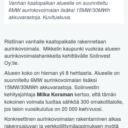
Vanhan kaatopaikan alueelle on suunniteltu
6MW aurinkovoimalan lisäksi 15MW/30MWh
akkuvarastoja. Kuvituskuva.
Ristiinan vanhalle kaatopaikalle rakennetaan
aurinkovoimala. Mikkelin kaupunki vuokraa alueen
aurinkovoimalahankkeita kehittävälle Solinvest
Oy:lle.
Alueen koko on hieman yli 8 hehtaaria. Alueelle on
suunniteltu 6MW aurinkovoimalan lisäksi
15MW/30MWh akkuvarastoja. Solinvestin
kehitysjohtaja
kertoo, että tämän
Miika Korsman
kokoinen voimala tuottaa sähköä 300 omakotitalolle,
jos talon vuosikulutus on 20 000 kwh/vuosi.
Konkreettinen aurinkovoimalan rakentaminen alkaa
rakennusluvan ja verkkoliittymäsopimuksen myötä