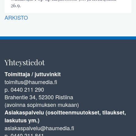
26.9.
ARKISTO
Yhteystiedot
Toimittaja / juttuvinkit
toimitus@haumedia.fi
p. 0440 211 290
Brahentie 34, 52300 Ristiina
(avoinna sopimuksen mukaan)
Asiakaspalvelu (osoitteenmuutokset, tilaukset,
laskutus ym.)
asiakaspalvelu@haumedia.fi
p. 0440 211 841