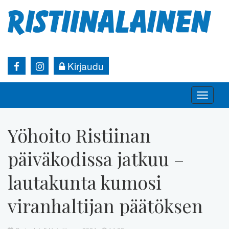
Kirjaudu
Toggle
naviga
Yöhoito Ristiinan
päiväkodissa jatkuu –
lautakunta kumosi
viranhaltijan päätöksen