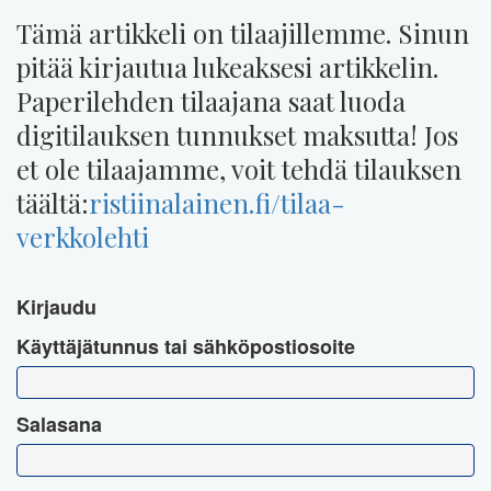
Tämä artikkeli on tilaajillemme. Sinun
pitää kirjautua lukeaksesi artikkelin.
Paperilehden tilaajana saat luoda
digitilauksen tunnukset maksutta! Jos
et ole tilaajamme, voit tehdä tilauksen
täältä:
ristiinalainen.fi/tilaa-
verkkolehti
Kirjaudu
Käyttäjätunnus tai sähköpostiosoite
Salasana