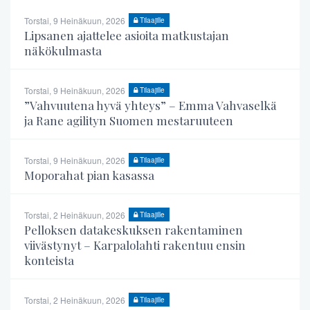
Torstai, 9 Heinäkuun, 2026
Tilaajille
Lipsanen ajattelee asioita matkustajan
näkökulmasta
Torstai, 9 Heinäkuun, 2026
Tilaajille
”Vahvuutena hyvä yhteys” – Emma Vahvaselkä
ja Rane agilityn Suomen mestaruuteen
Torstai, 9 Heinäkuun, 2026
Tilaajille
Moporahat pian kasassa
Torstai, 2 Heinäkuun, 2026
Tilaajille
Pelloksen datakeskuksen rakentaminen
viivästynyt – Karpalolahti rakentuu ensin
konteista
Torstai, 2 Heinäkuun, 2026
Tilaajille