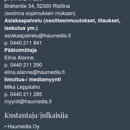
Brahentie 34, 52300 Ristiina
(avoinna sopimuksen mukaan)
Asiakaspalvelu (osoitteenmuutokset, tilaukset,
laskutus ym.)
asiakaspalvelu@haumedia.fi
p. 0440 211 841
Päätoimittaja
Elina Alanne
p. 0440 211 290
elina.alanne@haumedia.fi
Ilmoitus-/ mediamyynti
Mika Leppäaho
p. 0440 211 285
myynti@haumedia.fi
Kustantaja/julkaisija
• Haumedia Oy