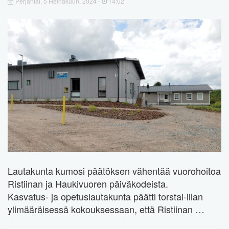
Perjantai, 5 Heinäkuun, 2024 -
14:02
Lautakunta kumosi päätöksen vähentää vuorohoitoa
Ristiinan ja Haukivuoren päiväkodeista.
Kasvatus- ja opetuslautakunta päätti torstai-illan
ylimääräisessä kokouksessaan, että Ristiinan …