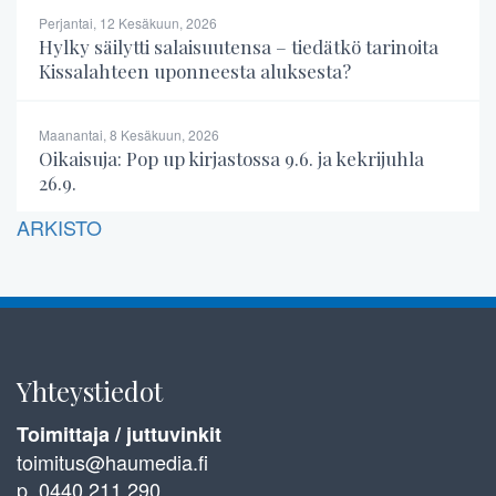
Perjantai, 12 Kesäkuun, 2026
Hylky säilytti salaisuutensa – tiedätkö tarinoita
Kissalahteen uponneesta aluksesta?
Maanantai, 8 Kesäkuun, 2026
Oikaisuja: Pop up kirjastossa 9.6. ja kekrijuhla
26.9.
ARKISTO
Yhteystiedot
Toimittaja / juttuvinkit
toimitus@haumedia.fi
p. 0440 211 290