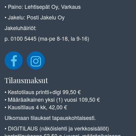
• Paino: Lehtisepät Oy, Varkaus
• Jakelu: Posti Jakelu Oy
Jakeluhäiriöt:
p. 0100 5445 (ma-pe 8-18, la 9-16)
Tilausmaksut
• Kestotilaus printti+digi 99,50 €
• Määräaikainen yksi (1) vuosi 109,50 €
• Kausitilaus 4 kk, 42,00 €
Ulkomaan tilaukset tapauskohtaisesti.
• DIGITILAUS (näköislehti ja verkkosisällöt)
kestotilauksena 63,50 e / vuosi, määräaikaisena