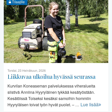
Tilaajille
Torstai, 23 Heinäkuun, 2026
Liikkuvaa ulkoilua hyvässä seurassa
Kurvilan Koneaseman palveluksessa viheralueita
siistivä Anniina Hyyryläinen tykkää kesätyöstään.
Kesätöissä Toiseksi kesäksi samoihin hommiin
Lue lisää
Hyyryläisen toivat työn hyvät puolet. – …