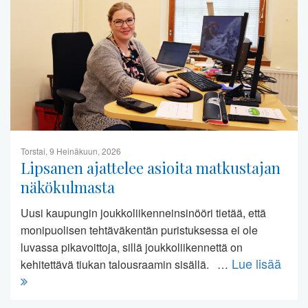
Torstai, 9 Heinäkuun, 2026
Lipsanen ajattelee asioita matkustajan
näkökulmasta
Uusi kaupungin joukkoliikenneinsinööri tietää, että
monipuolisen tehtäväkentän puristuksessa ei ole
luvassa pikavoittoja, sillä joukkoliikennettä on
Lue lisää
kehitettävä tiukan talousraamin sisällä. …