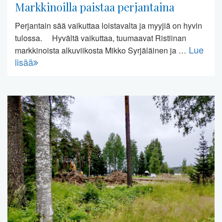
Markkinoilla paistaa perjantaina
Perjantain sää vaikuttaa loistavalta ja myyjiä on hyvin
tulossa. Hyvältä vaikuttaa, tuumaavat Ristiinan
Lue
markkinoista alkuviikosta Mikko Syrjäläinen ja …
lisää