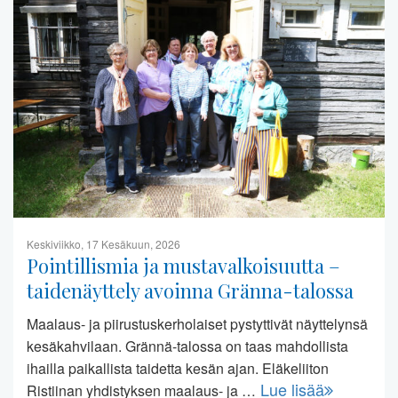
Keskiviikko, 17 Kesäkuun, 2026
Pointillismia ja mustavalkoisuutta –
taidenäyttely avoinna Gränna-talossa
Maalaus- ja piirustuskerholaiset pystyttivät näyttelynsä
kesäkahvilaan. Grännä-talossa on taas mahdollista
ihailla paikallista taidetta kesän ajan. Eläkeliiton
Lue lisää
Ristiinan yhdistyksen maalaus- ja …