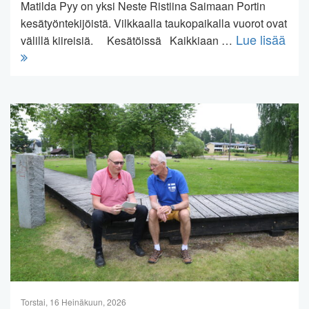
Matilda Pyy on yksi Neste Ristiina Saimaan Portin
kesätyöntekijöistä. Vilkkaalla taukopaikalla vuorot ovat
Lue lisää
välillä kiireisiä. Kesätöissä Kaikkiaan …
Torstai, 16 Heinäkuun, 2026