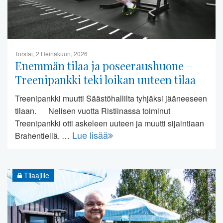
Torstai, 2 Heinäkuun, 2026
Enemmän tilaa ja poseeraushuone –
Treenipankki teki loikan uuteen tilaa
Treenipankki muutti Säästöhallilta tyhjäksi jääneeseen
tilaan. Nelisen vuotta Ristiinassa toiminut
Treenipankki otti askeleen uuteen ja muutti sijaintiaan
Lue lisää
Brahentiellä. …
Tilaajille