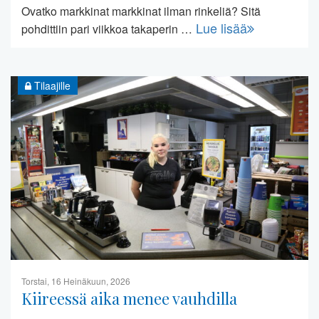
Ovatko markkinat markkinat ilman rinkeliä? Sitä
Lue lisää
pohdittiin pari viikkoa takaperin …
Tilaajille
Torstai, 16 Heinäkuun, 2026
Kiireessä aika menee vauhdilla