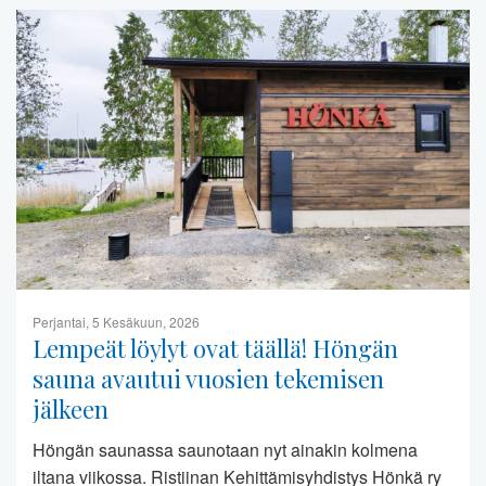
Perjantai, 5 Kesäkuun, 2026
Lempeät löylyt ovat täällä! Höngän
sauna avautui vuosien tekemisen
jälkeen
Höngän saunassa saunotaan nyt ainakin kolmena
iltana viikossa. Ristiinan Kehittämisyhdistys Hönkä ry