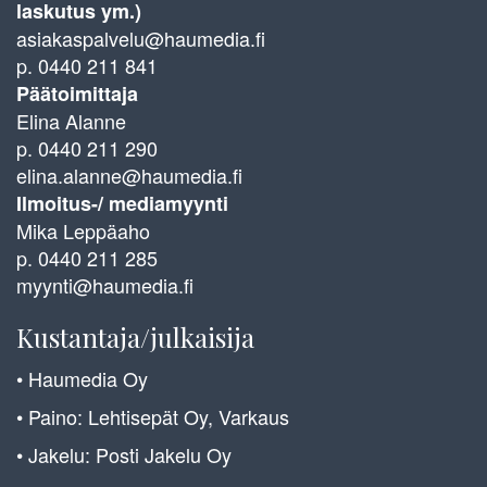
laskutus ym.)
asiakaspalvelu@haumedia.fi
p. 0440 211 841
Päätoimittaja
Elina Alanne
p. 0440 211 290
elina.alanne@haumedia.fi
Ilmoitus-/ mediamyynti
Mika Leppäaho
p. 0440 211 285
myynti@haumedia.fi
Kustantaja/julkaisija
• Haumedia Oy
• Paino: Lehtisepät Oy, Varkaus
• Jakelu: Posti Jakelu Oy