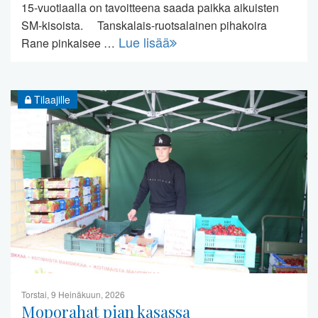
15-vuotiaalla on tavoitteena saada paikka aikuisten
SM-kisoista. Tanskalais-ruotsalainen pihakoira
Lue lisää
Rane pinkaisee …
Tilaajille
Torstai, 9 Heinäkuun, 2026
Moporahat pian kasassa