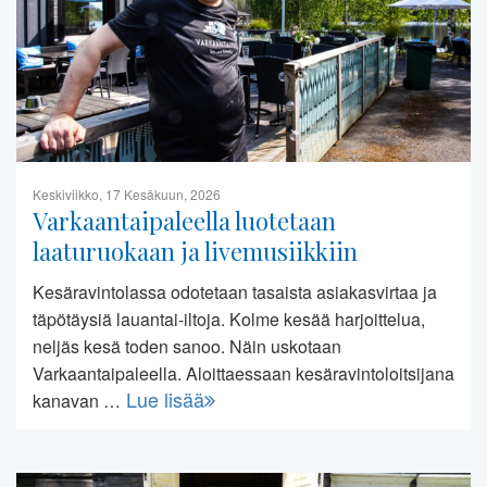
Keskiviikko, 17 Kesäkuun, 2026
Varkaantaipaleella luotetaan
laaturuokaan ja livemusiikkiin
Kesäravintolassa odotetaan tasaista asiakasvirtaa ja
täpötäysiä lauantai-iltoja. Kolme kesää harjoittelua,
neljäs kesä toden sanoo. Näin uskotaan
Varkaantaipaleella. Aloittaessaan kesäravintoloitsijana
Lue lisää
kanavan …