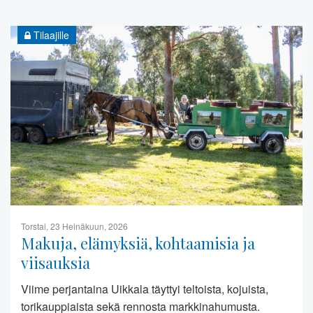
Tilaajille
Torstai, 23 Heinäkuun, 2026
Makuja, elämyksiä, kohtaamisia ja
viisauksia
Viime perjantaina Uikkala täyttyi teltoista, kojuista,
torikauppiaista sekä rennosta markkinahumusta.