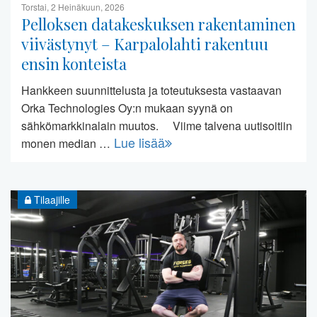
Torstai, 2 Heinäkuun, 2026
Pelloksen datakeskuksen rakentaminen
viivästynyt – Karpalolahti rakentuu
ensin konteista
Hankkeen suunnittelusta ja toteutuksesta vastaavan
Orka Technologies Oy:n mukaan syynä on
sähkömarkkinalain muutos. Viime talvena uutisoitiin
Lue lisää
monen median …
Tilaajille