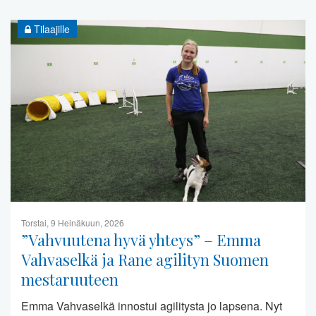
Tilaajille
Torstai, 9 Heinäkuun, 2026
”Vahvuutena hyvä yhteys” – Emma
Vahvaselkä ja Rane agilityn Suomen
mestaruuteen
Emma Vahvaselkä innostui agilitysta jo lapsena. Nyt