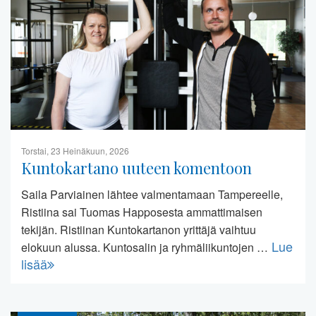
Torstai, 23 Heinäkuun, 2026
Kuntokartano uuteen komentoon
Saila Parviainen lähtee valmentamaan Tampereelle,
Ristiina sai Tuomas Happosesta ammattimaisen
tekijän. Ristiinan Kuntokartanon yrittäjä vaihtuu
Lue
elokuun alussa. Kuntosalin ja ryhmäliikuntojen …
lisää