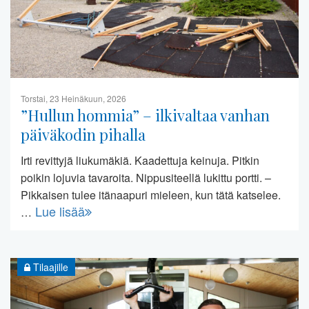
Torstai, 23 Heinäkuun, 2026
”Hullun hommia” – ilkivaltaa vanhan
päiväkodin pihalla
Irti revittyjä liukumäkiä. Kaadettuja keinuja. Pitkin
poikin lojuvia tavaroita. Nippusiteellä lukittu portti. –
Pikkaisen tulee itänaapuri mieleen, kun tätä katselee.
Lue lisää
…
Tilaajille