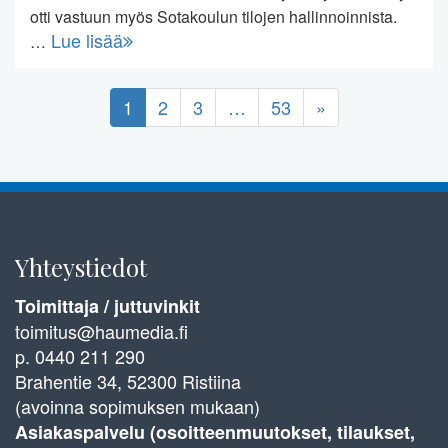
otti vastuun myös Sotakoulun tilojen hallinnoinnista.
Lue lisää
…
1
2
3
…
53
»
Yhteystiedot
Toimittaja / juttuvinkit
toimitus@haumedia.fi
p. 0440 211 290
Brahentie 34, 52300 Ristiina
(avoinna sopimuksen mukaan)
Asiakaspalvelu (osoitteenmuutokset, tilaukset,