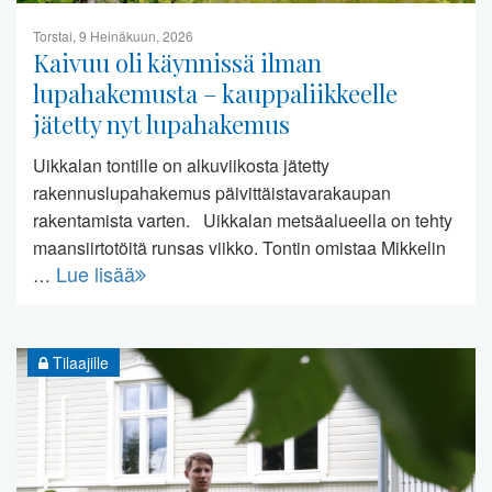
Torstai, 9 Heinäkuun, 2026
Kaivuu oli käynnissä ilman
lupahakemusta – kauppaliikkeelle
jätetty nyt lupahakemus
Uikkalan tontille on alkuviikosta jätetty
rakennuslupahakemus päivittäistavarakaupan
rakentamista varten. Uikkalan metsäalueella on tehty
maansiirtotöitä runsas viikko. Tontin omistaa Mikkelin
Lue lisää
…
Tilaajille