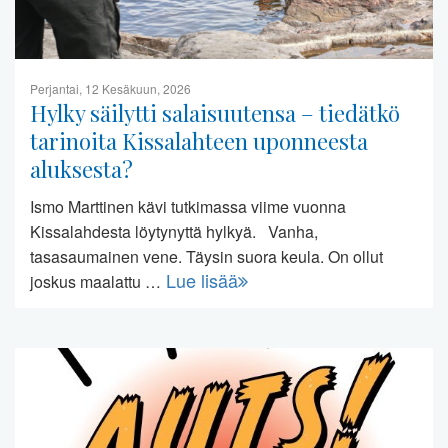
Perjantai, 12 Kesäkuun, 2026
Hylky säilytti salaisuutensa – tiedätkö
tarinoita Kissalahteen uponneesta
aluksesta?
Ismo Marttinen kävi tutkimassa viime vuonna
Kissalahdesta löytynyttä hylkyä. Vanha,
tasasaumainen vene. Täysin suora keula. On ollut
Lue lisää
joskus maalattu …