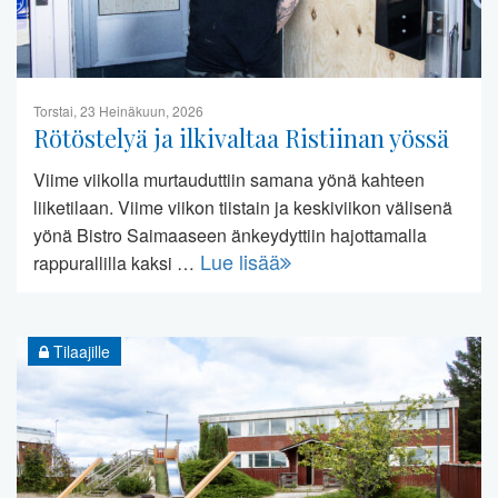
Torstai, 23 Heinäkuun, 2026
Rötöstelyä ja ilkivaltaa Ristiinan yössä
Viime viikolla murtauduttiin samana yönä kahteen
liiketilaan. Viime viikon tiistain ja keskiviikon välisenä
yönä Bistro Saimaaseen änkeydyttiin hajottamalla
Lue lisää
rappurallilla kaksi …
Tilaajille