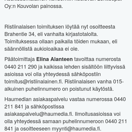
Oy:n Kouvolan painossa.
Ristiinalaisen toimituksen löytää nyt osoitteesta
Brahentie 34, eli vanhalta kirjastotalolta.
Toimituksessa ollaan paikalla töiden mukaan, eli
säännöllistä aukioloaikaa ei ole.
Päätoimittaja
tavoittaa numerosta
Elina Alanteen
0440 211 290 ja kaikissa lehden sisältöön liittyvissä
asioissa voi olla yhteydessä sähköpostiin
toimitus@ristiinalainen.fi. Ristiinalaisen vanha 015-
alkuinen puhelinnumero on poistunut käytöstä.
Haumedian asiakaspalvelu vastaa numerossa 0440
211 841 ja sähköpostissa
asiakaspalvelu@haumedia.fi. Ilmoitusasioissa voi
olla yhteydessä samaan puhelinnumeroon 0440 211
841 ja osoitteeseen myynti@haumedia.fi.