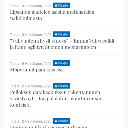
Torstai, 9 Heinäkuun, 2026
Tilaajille
Lipsanen ajattelee asioita matkustajan
näkökulmasta
Torstai, 9 Heinäkuun, 2026
Tilaajille
”Vahvuutena hyvä yhteys” – Emma Vahvaselkä
ja Rane agilityn Suomen mestaruuteen
Torstai, 9 Heinäkuun, 2026
Tilaajille
Moporahat pian kasassa
Torstai, 2 Heinäkuun, 2026
Tilaajille
Pelloksen datakeskuksen rakentaminen
viivästynyt – Karpalolahti rakentuu ensin
konteista
Torstai, 2 Heinäkuun, 2026
Tilaajille
Enemmän tilaa ja poseeraushuone –