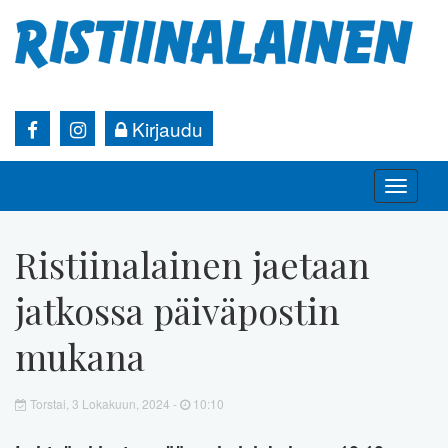
Kirjaudu
Toggle
naviga
Ristiinalainen jaetaan
jatkossa päiväpostin
mukana
Torstai, 3 Lokakuun, 2024 -
10:10