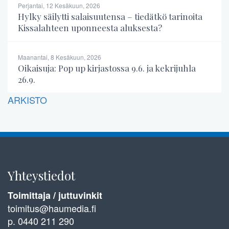
Perjantai, 12 Kesäkuun, 2026
Hylky säilytti salaisuutensa – tiedätkö tarinoita
Kissalahteen uponneesta aluksesta?
Maanantai, 8 Kesäkuun, 2026
Oikaisuja: Pop up kirjastossa 9.6. ja kekrijuhla
26.9.
ARKISTO
Yhteystiedot
Toimittaja / juttuvinkit
toimitus@haumedia.fi
p. 0440 211 290