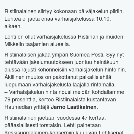
Ristiinalainen siirtyy kokonaan päiväjakelun piiriin.
Lehteä ei jaeta enää varhaisjakelussa 10.10.
alkaen.
Lehti on ollut varhaisjakelussa Ristiinan ja muiden
Mikkelin taajamien alueella.
Ristiinalaisen jakaa ympäri Suomea Posti. Syy nyt
tehtävään jakelumuutokseen juontuu heinäkuun
alussa rajusti kohonneisiin varhaisjakelun hintoihin.
Äkillinen muutos on pakottanut paikallislehtiä
luopumaan varhaisjakelusta laajalla rintamalla.
– Varhaisjakelun hinta nousi meidän kohdallamme
79 prosenttia, kertoo Ristiinalaista kustantavan
Haumedian yrittäjä
.
Jarno Laatikainen
Ristiinalainen jaetaan vuodessa 47 kertaa,
pääasiallisesti torstaisin. Lehti painetaan
Keskisuomalainen-konserniin kuuluvan Lehtisepät