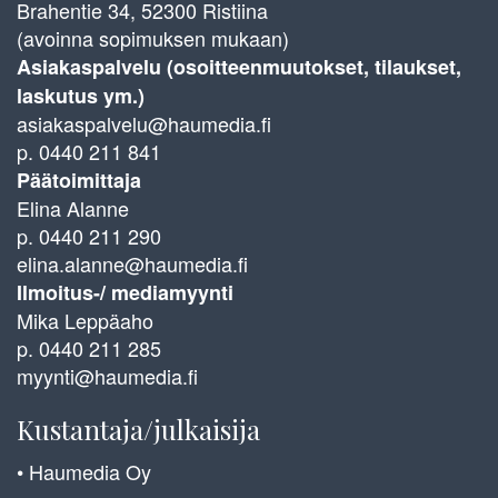
Brahentie 34, 52300 Ristiina
(avoinna sopimuksen mukaan)
Asiakaspalvelu (osoitteenmuutokset, tilaukset,
laskutus ym.)
asiakaspalvelu@haumedia.fi
p. 0440 211 841
Päätoimittaja
Elina Alanne
p. 0440 211 290
elina.alanne@haumedia.fi
Ilmoitus-/ mediamyynti
Mika Leppäaho
p. 0440 211 285
myynti@haumedia.fi
Kustantaja/julkaisija
• Haumedia Oy