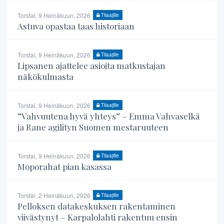
Torstai, 9 Heinäkuun, 2026
Tilaajille
Astuva opastaa taas historiaan
Torstai, 9 Heinäkuun, 2026
Tilaajille
Lipsanen ajattelee asioita matkustajan
näkökulmasta
Torstai, 9 Heinäkuun, 2026
Tilaajille
”Vahvuutena hyvä yhteys” – Emma Vahvaselkä
ja Rane agilityn Suomen mestaruuteen
Torstai, 9 Heinäkuun, 2026
Tilaajille
Moporahat pian kasassa
Torstai, 2 Heinäkuun, 2026
Tilaajille
Pelloksen datakeskuksen rakentaminen
viivästynyt – Karpalolahti rakentuu ensin