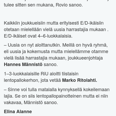
tulee sitten sen mukana, Rovio sanoo.
Kaikkiin joukkueisiin mutta erityisesti E/D-ikäisiin
otetaan mielellään vielä uusia harrastajia mukaan .
E/D-ikäiset ovat 4–6-luokkalaisia.
– Uusia on nyt aloittanutkin. Meillä on hyvä ryhmä,
eli uusia ja kokemusta mutta mielellämme otamme
vielä lisää harrastajia mukaan, joukkueenjohtaja
sanoo.
Hannes Männistö
1–3-luokkalaisille RiU aloitti tiistaisin
lentopallokerhon, jota vetää
Marko Ritolahti.
– Sinne voi tulla matalalla kynnyksellä kokeilemaan
lajia. Se on siis lentopallopainotteinen mutta ei niin
vakavaa, Männistö sanoo.
Elina Alanne