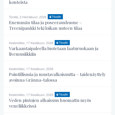
konteista
Torstai, 2 Heinäkuun, 2026
Tilaajille
Enemmän tilaa ja poseeraushuone –
Treenipankki teki loikan uuteen tilaa
Keskiviikko, 17 Kesäkuun, 2026
Tilaajille
Varkaantaipaleella luotetaan laaturuokaan ja
livemusiikkiin
Keskiviikko, 17 Kesäkuun, 2026
Pointillismia ja mustavalkoisuutta – taidenäyttely
avoinna Gränna-talossa
Keskiviikko, 17 Kesäkuun, 2026
Tilaajille
Veden pintojen alhaisuus huomattu myös
veneliikkeissä