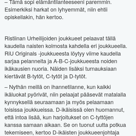
– Tämä sopi elämäntilanteeseeni paremmin.
Esimerkiksi harkat on lyhyemmät, niin ehtii
opiskellakin, hän kertoo.
Ristiinan Urheilijoiden joukkueet pelaavat tällä
kaudella naisten kolmosta kahdella eri joukkueella.
RiU Originals -joukkueesta löytyy viime kaudella
sarjaa pelanneita ja A-B-C-joukkueesta noiden
ikäkausien nuoria. Näiden lisäksi turnauksiaan
kiertävät B-tytöt, C-tytöt ja D-tytöt.
– Nythän meillä on ihannetilanne, kun kaikki
ikäluokat pyörivät, niin pelaajat pääsevät matalalla
kynnyksellä seuraamaan ja myös pelaamaan
toisissa joukkueissa. D-ikäisissä olen huomannut,
että intoa lisää, kun harjoitukset on C-tyttöjen
kanssa samaan aikaan. Se on tuonut uutta potkua
tekemiseen, kertoo D-ikäisten joukkueenjohtaja