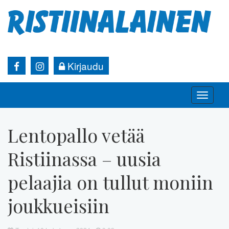
Kirjaudu
Toggle
naviga
Lentopallo vetää
Ristiinassa – uusia
pelaajia on tullut moniin
joukkueisiin