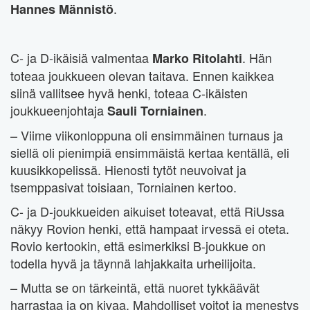
.
Hannes Männistö
C- ja D-ikäisiä valmentaa
. Hän
Marko Ritolahti
toteaa joukkueen olevan taitava. Ennen kaikkea
siinä vallitsee hyvä henki, toteaa C-ikäisten
joukkueenjohtaja
.
Sauli Torniainen
– Viime viikonloppuna oli ensimmäinen turnaus ja
siellä oli pienimpiä ensimmäistä kertaa kentällä, eli
kuusikkopelissä. Hienosti tytöt neuvoivat ja
tsemppasivat toisiaan, Torniainen kertoo.
C- ja D-joukkueiden aikuiset toteavat, että RiUssa
näkyy Rovion henki, että hampaat irvessä ei oteta.
Rovio kertookin, että esimerkiksi B-joukkue on
todella hyvä ja täynnä lahjakkaita urheilijoita.
– Mutta se on tärkeintä, että nuoret tykkäävät
harrastaa ja on kivaa. Mahdolliset voitot ja menestys