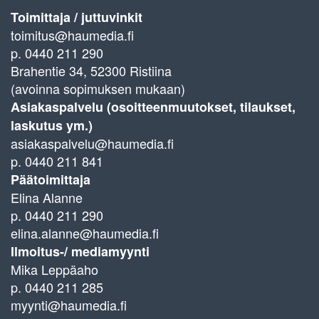
Toimittaja / juttuvinkit
toimitus@haumedia.fi
p. 0440 211 290
Brahentie 34, 52300 Ristiina
(avoinna sopimuksen mukaan)
Asiakaspalvelu (osoitteenmuutokset, tilaukset,
laskutus ym.)
asiakaspalvelu@haumedia.fi
p. 0440 211 841
Päätoimittaja
Elina Alanne
p. 0440 211 290
elina.alanne@haumedia.fi
Ilmoitus-/ mediamyynti
Mika Leppäaho
p. 0440 211 285
myynti@haumedia.fi