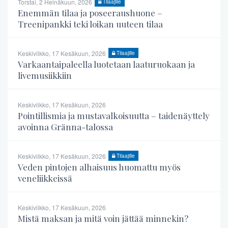
Torstai, 2 Heinäkuun, 2026
Tilaajille
Enemmän tilaa ja poseeraushuone –
Treenipankki teki loikan uuteen tilaa
Keskiviikko, 17 Kesäkuun, 2026
Tilaajille
Varkaantaipaleella luotetaan laaturuokaan ja
livemusiikkiin
Keskiviikko, 17 Kesäkuun, 2026
Pointillismia ja mustavalkoisuutta – taidenäyttely
avoinna Gränna-talossa
Keskiviikko, 17 Kesäkuun, 2026
Tilaajille
Veden pintojen alhaisuus huomattu myös
veneliikkeissä
Keskiviikko, 17 Kesäkuun, 2026
Mistä maksan ja mitä voin jättää minnekin?