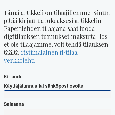
Tämä artikkeli on tilaajillemme. Sinun
pitää kirjautua lukeaksesi artikkelin.
Paperilehden tilaajana saat luoda
digitilauksen tunnukset maksutta! Jos
et ole tilaajamme, voit tehdä tilauksen
täältä:
ristiinalainen.fi/tilaa-
verkkolehti
Kirjaudu
Käyttäjätunnus tai sähköpostiosoite
Salasana