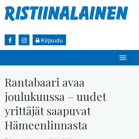
Kirjaudu
Toggle
naviga
Rantabaari avaa
joulukuussa – uudet
yrittäjät saapuvat
Hämeenlinnasta