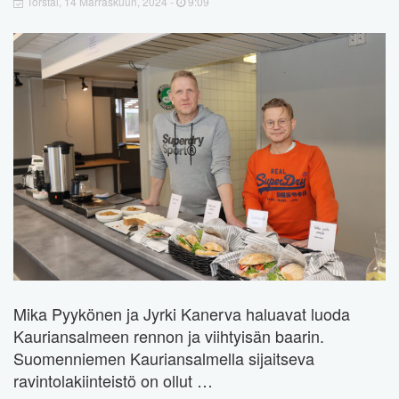
Torstai, 14 Marraskuun, 2024 -
9:09
Mika Pyykönen ja Jyrki Kanerva haluavat luoda
Kauriansalmeen rennon ja viihtyisän baarin.
Suomenniemen Kauriansalmella sijaitseva
ravintolakiinteistö on ollut …