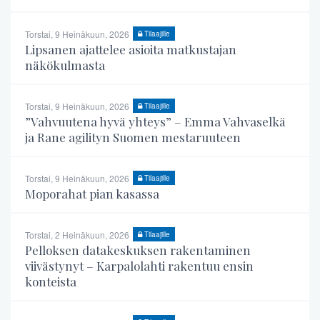
Torstai, 9 Heinäkuun, 2026
Tilaajille
Lipsanen ajattelee asioita matkustajan
näkökulmasta
Torstai, 9 Heinäkuun, 2026
Tilaajille
”Vahvuutena hyvä yhteys” – Emma Vahvaselkä
ja Rane agilityn Suomen mestaruuteen
Torstai, 9 Heinäkuun, 2026
Tilaajille
Moporahat pian kasassa
Torstai, 2 Heinäkuun, 2026
Tilaajille
Pelloksen datakeskuksen rakentaminen
viivästynyt – Karpalolahti rakentuu ensin
konteista