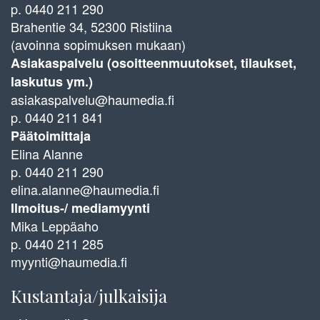
p. 0440 211 290
Brahentie 34, 52300 Ristiina
(avoinna sopimuksen mukaan)
Asiakaspalvelu (osoitteenmuutokset, tilaukset,
laskutus ym.)
asiakaspalvelu@haumedia.fi
p. 0440 211 841
Päätoimittaja
Elina Alanne
p. 0440 211 290
elina.alanne@haumedia.fi
Ilmoitus-/ mediamyynti
Mika Leppäaho
p. 0440 211 285
myynti@haumedia.fi
Kustantaja/julkaisija