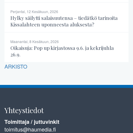
Perjantai, 12 Kesäkuun, 2026
Hylky säilytti salaisuutensa – tiedätkö tarinoita
Kissalahteen uponneesta aluksesta?
Maanantai, 8 Kesäkuun, 2026
Oikaisuja: Pop up kirjastossa 9.6. ja kekrijuhla
26.9.
ARKISTO
Yhteystiedot
Toimittaja / juttuvinkit
toimitus@haumedia.fi