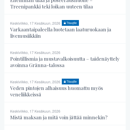
Enemmän tilaa ja poseeraushuone –
Treenipankki teki loikan uuteen tilaa
Keskiviikko, 17 Kesäkuun, 2026
Tilaajille
Varkaantaipaleella luotetaan laaturuokaan ja
livemusiikkiin
Keskiviikko, 17 Kesäkuun, 2026
Pointillismia ja mustavalkoisuutta – taidenäyttely
avoinna Gränna-talossa
Keskiviikko, 17 Kesäkuun, 2026
Tilaajille
Veden pintojen alhaisuus huomattu myös
veneliikkeissä
Keskiviikko, 17 Kesäkuun, 2026
Mistä maksan ja mitä voin jättää minnekin?