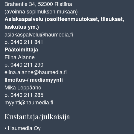
Brahentie 34, 52300 Ristiina
(avoinna sopimuksen mukaan)
Asiakaspalvelu (osoitteenmuutokset, tilaukset,
laskutus ym.)
asiakaspalvelu@haumedia.fi
p. 0440 211 841
Päätoimittaja
Elina Alanne
p. 0440 211 290
elina.alanne@haumedia.fi
Ilmoitus-/ mediamyynti
Mika Leppäaho
p. 0440 211 285
myynti@haumedia.fi
Kustantaja/julkaisija
• Haumedia Oy