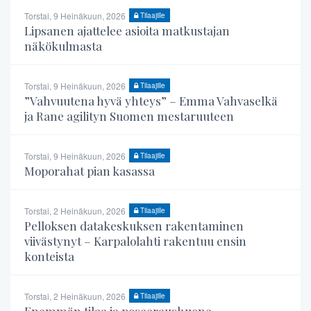
Torstai, 9 Heinäkuun, 2026
Tilaajille
Lipsanen ajattelee asioita matkustajan
näkökulmasta
Torstai, 9 Heinäkuun, 2026
Tilaajille
”Vahvuutena hyvä yhteys” – Emma Vahvaselkä
ja Rane agilityn Suomen mestaruuteen
Torstai, 9 Heinäkuun, 2026
Tilaajille
Moporahat pian kasassa
Torstai, 2 Heinäkuun, 2026
Tilaajille
Pelloksen datakeskuksen rakentaminen
viivästynyt – Karpalolahti rakentuu ensin
konteista
Torstai, 2 Heinäkuun, 2026
Tilaajille