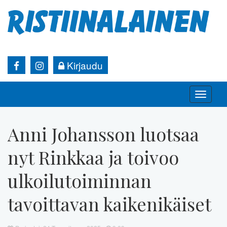
Kirjaudu
Toggle
naviga
Anni Johansson luotsaa
nyt Rinkkaa ja toivoo
ulkoilutoiminnan
tavoittavan kaikenikäiset