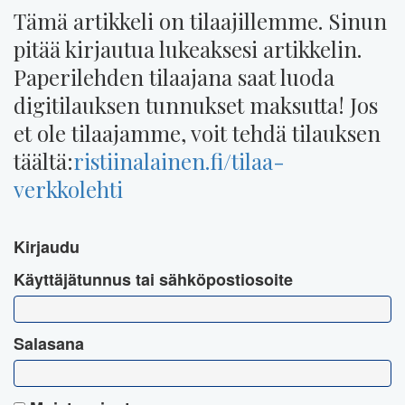
Tämä artikkeli on tilaajillemme. Sinun
pitää kirjautua lukeaksesi artikkelin.
Paperilehden tilaajana saat luoda
digitilauksen tunnukset maksutta! Jos
et ole tilaajamme, voit tehdä tilauksen
täältä:
ristiinalainen.fi/tilaa-
verkkolehti
Kirjaudu
Käyttäjätunnus tai sähköpostiosoite
Salasana