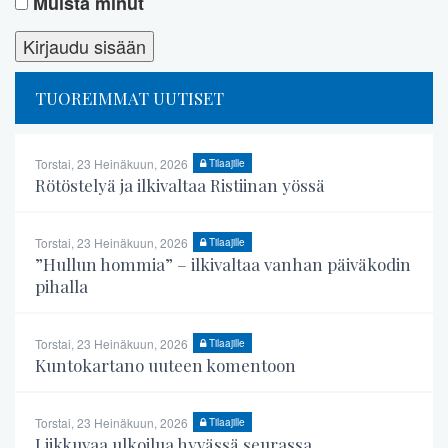
Muista minut
TUOREIMMAT UUTISET
Torstai, 23 Heinäkuun, 2026
Tilaajille
Rötöstelyä ja ilkivaltaa Ristiinan yössä
Torstai, 23 Heinäkuun, 2026
Tilaajille
”Hullun hommia” – ilkivaltaa vanhan päiväkodin
pihalla
Torstai, 23 Heinäkuun, 2026
Tilaajille
Kuntokartano uuteen komentoon
Torstai, 23 Heinäkuun, 2026
Tilaajille
Liikkuvaa ulkoilua hyvässä seurassa