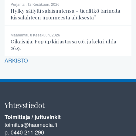
Perjantai, 12 Kesäkuun, 2026
Hylky säilytti salaisuutensa – tiedätkö tarinoita
Kissalahteen uponneesta aluksesta?
Maanantai, 8 Kesäkuun, 2026
Oikaisuja: Pop up kirjastossa 9.6. ja kekrijuhla
26.9.
ARKISTO
Yhteystiedot
Toimittaja / juttuvinkit
toimitus@haumedia.fi
p. 0440 211 290