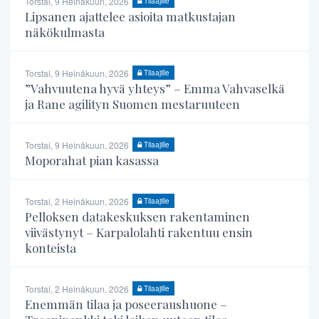
Torstai, 9 Heinäkuun, 2026
Tilaajille
Lipsanen ajattelee asioita matkustajan
näkökulmasta
Torstai, 9 Heinäkuun, 2026
Tilaajille
”Vahvuutena hyvä yhteys” – Emma Vahvaselkä
ja Rane agilityn Suomen mestaruuteen
Torstai, 9 Heinäkuun, 2026
Tilaajille
Moporahat pian kasassa
Torstai, 2 Heinäkuun, 2026
Tilaajille
Pelloksen datakeskuksen rakentaminen
viivästynyt – Karpalolahti rakentuu ensin
konteista
Torstai, 2 Heinäkuun, 2026
Tilaajille
Enemmän tilaa ja poseeraushuone –