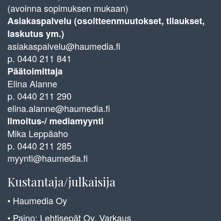
(avoinna sopimuksen mukaan)
Asiakaspalvelu (osoitteenmuutokset, tilaukset,
laskutus ym.)
asiakaspalvelu@haumedia.fi
p. 0440 211 841
Päätoimittaja
Elina Alanne
p. 0440 211 290
elina.alanne@haumedia.fi
Ilmoitus-/ mediamyynti
Mika Leppäaho
p. 0440 211 285
myynti@haumedia.fi
Kustantaja/julkaisija
• Haumedia Oy
• Paino: Lehtisepät Oy, Varkaus