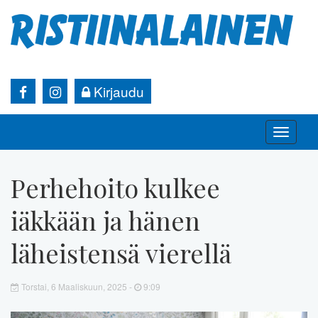
Kirjaudu
Toggle
naviga
Perhehoito kulkee
iäkkään ja hänen
läheistensä vierellä
Torstai, 6 Maaliskuun, 2025 -
9:09