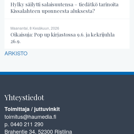
Hylky säilytti salaisuutensa – tiedätkö tarinoita
Kissalahteen uponneesta aluksesta?
Maanantai, 8 Kesäkuun, 2026
Oikaisuja: Pop up kirjastossa 9.6. ja kekrijuhla
26.9.
ARKISTO
Yhteystiedot
Toimittaja / juttuvinkit
toimitus@haumedia.fi
p. 0440 211 290
Brahentie 34, 52300 Ristiina