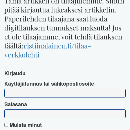
Tämä artikkeli on tilaajillemme. Sinun
pitää kirjautua lukeaksesi artikkelin.
Paperilehden tilaajana saat luoda
digitilauksen tunnukset maksutta! Jos
et ole tilaajamme, voit tehdä tilauksen
täältä:
ristiinalainen.fi/tilaa-
verkkolehti
Kirjaudu
Käyttäjätunnus tai sähköpostiosoite
Salasana
Muista minut