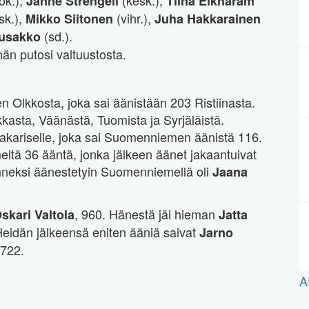
Janne Strengell
Tiina Elkharam
sk.),
(vihr.),
Mikko Siitonen
Juha Hakkarainen
(sd.).
usakko
hän putosi valtuustosta.
en Olkkosta, joka sai äänistään 203 Ristiinasta.
kkasta, Väänästä, Tuomista ja Syrjäläistä.
akariselle, joka sai Suomenniemen äänistä 116.
tä 36 ääntä, jonka jälkeen äänet jakaantuivat
manneksi äänestetyin Suomenniemellä oli
Jaana
, 960. Hänestä jäi hieman
skari Valtola
Jatta
 Heidän jälkeensä eniten ääniä saivat
Jarno
 722.
A