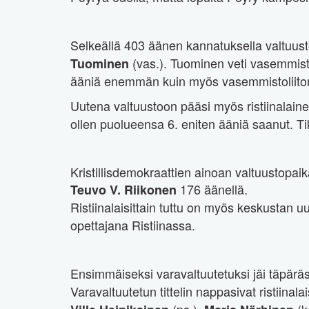
Selkeällä 403 äänen kannatuksella valtuust
(vas.). Tuominen veti vasemmistol
Tuominen
ääniä enemmän kuin myös vasemmistoliiton 
Uutena valtuustoon pääsi myös ristiinalain
ollen puolueensa 6. eniten ääniä saanut. T
Kristillisdemokraattien ainoan valtuustopa
176 äänellä.
Teuvo V. Riikonen
Ristiinalaisittain tuttu on myös keskustan u
opettajana Ristiinassa.
Ensimmäiseksi varavaltuutetuksi jäi täpäräs
Varavaltuutetun tittelin nappasivat ristiinala
(ps.),
(k