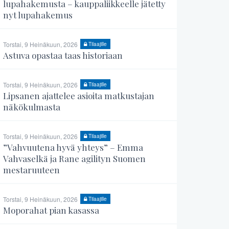
lupahakemusta – kauppaliikkeelle jätetty
nyt lupahakemus
Torstai, 9 Heinäkuun, 2026
Tilaajille
Astuva opastaa taas historiaan
Torstai, 9 Heinäkuun, 2026
Tilaajille
Lipsanen ajattelee asioita matkustajan
näkökulmasta
Torstai, 9 Heinäkuun, 2026
Tilaajille
”Vahvuutena hyvä yhteys” – Emma
Vahvaselkä ja Rane agilityn Suomen
mestaruuteen
Torstai, 9 Heinäkuun, 2026
Tilaajille
Moporahat pian kasassa