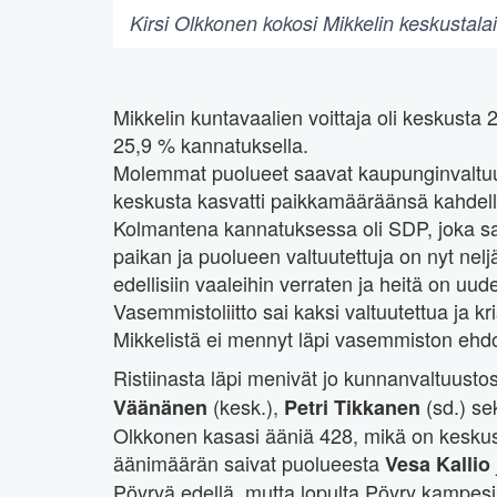
Kirsi Olkkonen kokosi Mikkelin keskustala
Mikkelin kuntavaalien voittaja oli keskusta
25,9 % kannatuksella.
Molemmat puolueet saavat kaupunginvaltuust
keskusta kasvatti paikkamääräänsä kahdella
Kolmantena kannatuksessa oli SDP, joka sa
paikan ja puolueen valtuutettuja on nyt nel
edellisiin vaaleihin verraten ja heitä on uu
Vasemmistoliitto sai kaksi valtuutettua ja kr
Mikkelistä ei mennyt läpi vasemmiston ehdokkai
Ristiinasta läpi menivät jo kunnanvaltuusto
(kesk.),
(sd.) s
Väänänen
Petri Tikkanen
Olkkonen kasasi ääniä 428, mikä on kesku
äänimäärän saivat puolueesta
Vesa Kallio
Pöyryä edellä, mutta lopulta Pöyry kampesi