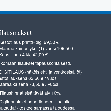
ilausmaksut
 Kestotilaus printti+digi 99,50 €
 Määräaikainen yksi (1) vuosi 109,50 €
 Kausitilaus 4 kk, 42,00 €
lkomaan tilaukset tapauskohtaisesti.
 DIGITILAUS (näköislehti ja verkkosisällöt)
estotilauksena 63,50 e / vuosi,
ääräaikaisena 73,50 e / vuosi
 Tilaushinnat sisältävät alv 10%.
 Digitunnukset paperilehden tilaajalle
aksutta! (koskee samassa taloudessa