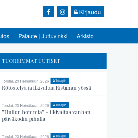
Kirjaudu
utos
Palaute | Juttuvinkki
Arkisto
TUOREIMMAT UUTISET
Torstai, 23 Heinäkuun, 2026
Tilaajille
Rötöstelyä ja ilkivaltaa Ristiinan yössä
Torstai, 23 Heinäkuun, 2026
Tilaajille
”Hullun hommia” – ilkivaltaa vanhan
päiväkodin pihalla
Torstai, 23 Heinäkuun, 2026
Tilaajille