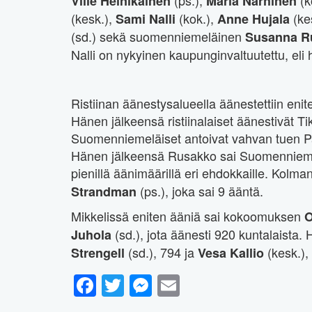
Ville Heinikainen
Maria Närhinen
(kesk.),
(kok.),
(ke
Sami Nalli
Anne Hujala
(sd.) sekä suomenniemeläinen
Susanna R
Nalli on nykyinen kaupunginvaltuutettu, eli 
Ristiinan äänestysalueella äänestettiin enit
Hänen jälkeensä ristiinalaiset äänestivät Ti
Suomenniemeläiset antoivat vahvan tuen P
Hänen jälkeensä Rusakko sai Suomenniemel
pienillä äänimäärillä eri ehdokkaille. Kol
(ps.), joka sai 9 ääntä.
Strandman
Mikkelissä eniten ääniä sai kokoomuksen
O
(sd.), jota äänesti 920 kuntalaista.
Juhola
(sd.), 794 ja
(kesk.),
Strengell
Vesa Kallio
Facebook
Twitter
Messenger
Email