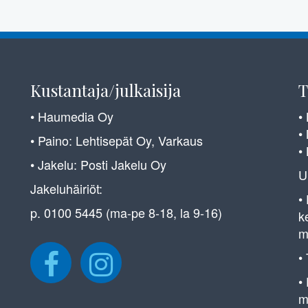
Kustantaja/julkaisija
T
• Haumedia Oy
•
•
• Paino: Lehtisepät Oy, Varkaus
•
• Jakelu: Posti Jakelu Oy
U
Jakeluhäiriöt:
•
p. 0100 5445 (ma-pe 8-18, la 9-16)
k
m
•
•
m