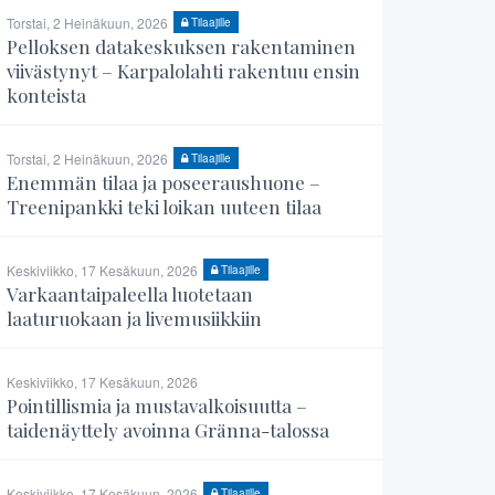
Torstai, 2 Heinäkuun, 2026
Tilaajille
Pelloksen datakeskuksen rakentaminen
viivästynyt – Karpalolahti rakentuu ensin
konteista
Torstai, 2 Heinäkuun, 2026
Tilaajille
Enemmän tilaa ja poseeraushuone –
Treenipankki teki loikan uuteen tilaa
Keskiviikko, 17 Kesäkuun, 2026
Tilaajille
Varkaantaipaleella luotetaan
laaturuokaan ja livemusiikkiin
Keskiviikko, 17 Kesäkuun, 2026
Pointillismia ja mustavalkoisuutta –
taidenäyttely avoinna Gränna-talossa
Keskiviikko, 17 Kesäkuun, 2026
Tilaajille