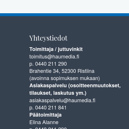
Yhteystiedot
Toimittaja / juttuvinkit
toimitus@haumedia.fi
p. 0440 211 290
Brahentie 34, 52300 Ristiina
(avoinna sopimuksen mukaan)
Asiakaspalvelu (osoitteenmuutokset,
tilaukset, laskutus ym.)
asiakaspalvelu@haumedia.fi
p. 0440 211 841
Päätoimittaja
Elina Alanne
p. 0440 211 290