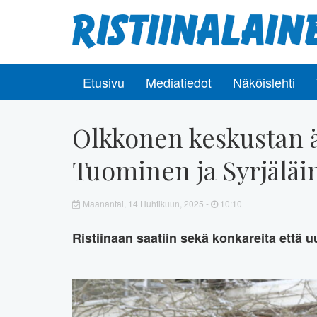
Etusivu
Mediatiedot
Näköislehti
Olkkonen keskustan 
Tuominen ja Syrjäläi
Maanantai, 14 Huhtikuun, 2025 -
10:10
Ristiinaan saatiin sekä konkareita että 