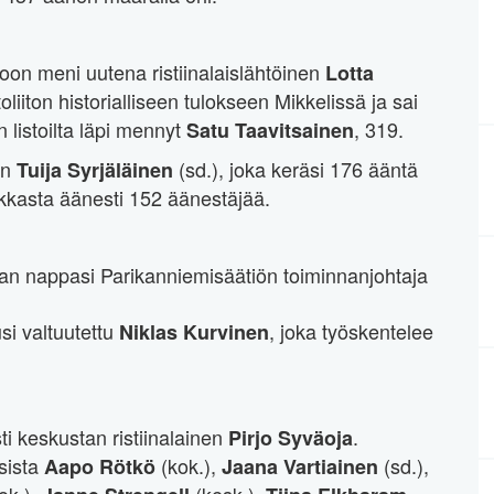
oon meni uutena ristiinalaislähtöinen
Lotta
iiton historialliseen tulokseen Mikkelissä ja sai
listoilta läpi mennyt
, 319.
Satu Taavitsainen
en
(sd.), joka keräsi 176 ääntä
Tuija Syrjäläinen
ikkasta äänesti 152 äänestäjää.
ikan nappasi Parikanniemisäätiön toiminnanjohtaja
usi valtuutettu
, joka työskentelee
Niklas Kurvinen
ti keskustan ristiinalainen
.
Pirjo Syväoja
isista
(kok.),
(sd.),
Aapo Rötkö
Jaana Vartiainen
ok.),
(kesk.),