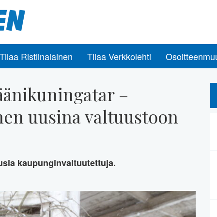
Tilaa Ristiinalainen
Tilaa Verkkolehti
Osoitteenmu
äänikuningatar –
nen uusina valtuustoon
uusia kaupunginvaltuutettuja.