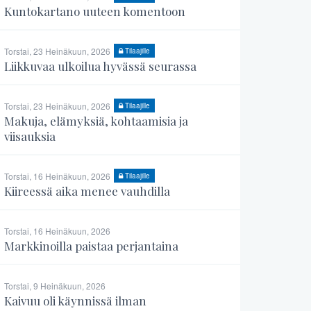
Kuntokartano uuteen komentoon
Torstai, 23 Heinäkuun, 2026
Tilaajille
Liikkuvaa ulkoilua hyvässä seurassa
Torstai, 23 Heinäkuun, 2026
Tilaajille
Makuja, elämyksiä, kohtaamisia ja
viisauksia
Torstai, 16 Heinäkuun, 2026
Tilaajille
Kiireessä aika menee vauhdilla
Torstai, 16 Heinäkuun, 2026
Markkinoilla paistaa perjantaina
Torstai, 9 Heinäkuun, 2026
Kaivuu oli käynnissä ilman