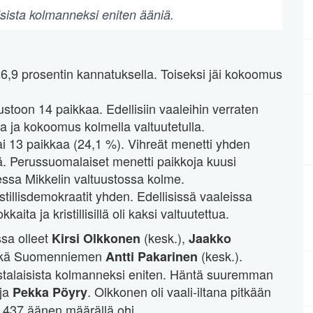
isista kolmanneksi eniten ääniä.
 26,9 prosentin kannatuksella. Toiseksi jäi kokoomus
oon 14 paikkaa. Edellisiin vaaleihin verraten
 ja kokoomus kolmella valtuutetulla.
i 13 paikkaa (24,1 %). Vihreät menetti yhden
jä. Perussuomalaiset menetti paikkoja kuusi
dessa Mikkelin valtuustossa kolme.
istillisdemokraatit yhden. Edellisissä vaaleissa
ta ja kristillisillä oli kaksi valtuutettua.
ssa olleet
(kesk.),
Kirsi Olkkonen
Jaakko
ekä Suomenniemen
(kesk.).
Antti Pakarinen
stalaisista kolmanneksi eniten. Häntä suuremman
ja
. Olkkonen oli vaali-iltana pitkään
Pekka Pöyry
 437 äänen määrällä ohi.