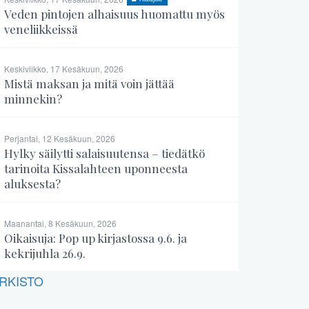
Veden pintojen alhaisuus huomattu myös
veneliikkeissä
Keskiviikko, 17 Kesäkuun, 2026
Mistä maksan ja mitä voin jättää
minnekin?
Perjantai, 12 Kesäkuun, 2026
Hylky säilytti salaisuutensa – tiedätkö
tarinoita Kissalahteen uponneesta
aluksesta?
Maanantai, 8 Kesäkuun, 2026
Oikaisuja: Pop up kirjastossa 9.6. ja
kekrijuhla 26.9.
RKISTO