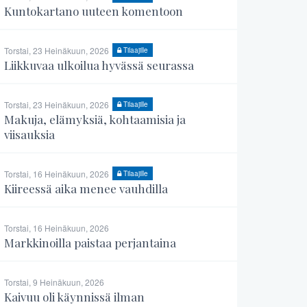
Kuntokartano uuteen komentoon
Torstai, 23 Heinäkuun, 2026
Tilaajille
Liikkuvaa ulkoilua hyvässä seurassa
Torstai, 23 Heinäkuun, 2026
Tilaajille
Makuja, elämyksiä, kohtaamisia ja
viisauksia
Torstai, 16 Heinäkuun, 2026
Tilaajille
Kiireessä aika menee vauhdilla
Torstai, 16 Heinäkuun, 2026
Markkinoilla paistaa perjantaina
Torstai, 9 Heinäkuun, 2026
Kaivuu oli käynnissä ilman