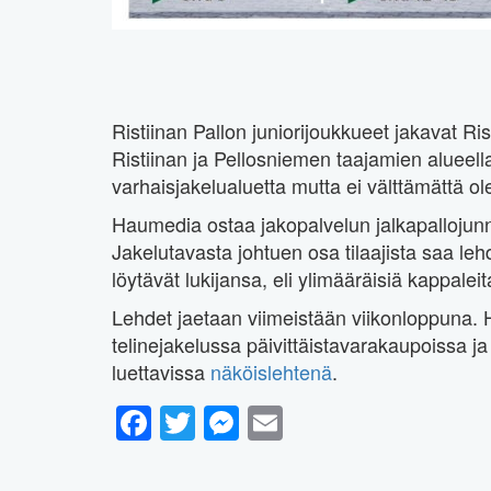
Ristiinan Pallon juniorijoukkueet jakavat Ri
Ristiinan ja Pellosniemen taajamien alueel
varhaisjakelualuetta mutta ei välttämättä ol
Haumedia ostaa jakopalvelun jalkapallojunnui
Jakelutavasta johtuen osa tilaajista saa leh
löytävät lukijansa, eli ylimääräisiä kappaleita 
Lehdet jaetaan viimeistään viikonloppuna. H
telinejakelussa päivittäistavarakaupoissa ja
luettavissa
näköislehtenä
.
Facebook
Twitter
Messenger
Email