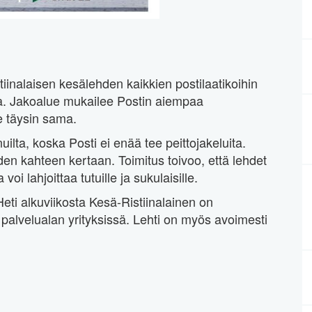
stiinalaisen kesälehden kaikkien postilaatikoihin
la. Jakoalue mukailee Postin aiempaa
e täysin sama.
lta, koska Posti ei enää tee peittojakeluita.
den kahteen kertaan. Toimitus toivoo, että lehdet
voi lahjoittaa tutuille ja sukulaisille.
eti alkuviikosta Kesä-Ristiinalainen on
 palvelualan yrityksissä. Lehti on myös avoimesti