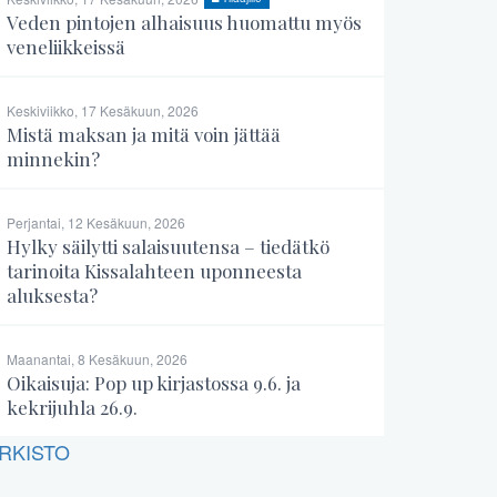
Veden pintojen alhaisuus huomattu myös
veneliikkeissä
Keskiviikko, 17 Kesäkuun, 2026
Mistä maksan ja mitä voin jättää
minnekin?
Perjantai, 12 Kesäkuun, 2026
Hylky säilytti salaisuutensa – tiedätkö
tarinoita Kissalahteen uponneesta
aluksesta?
Maanantai, 8 Kesäkuun, 2026
Oikaisuja: Pop up kirjastossa 9.6. ja
kekrijuhla 26.9.
RKISTO