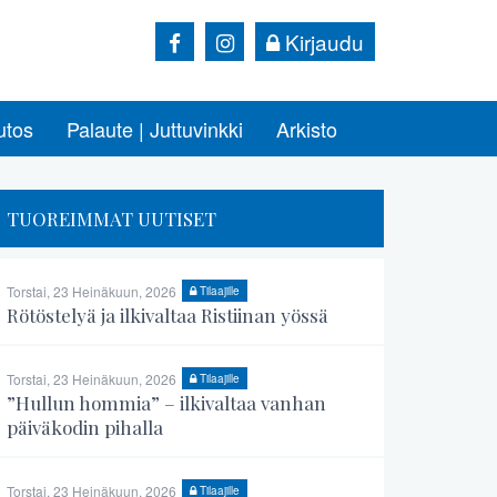
Kirjaudu
utos
Palaute | Juttuvinkki
Arkisto
TUOREIMMAT UUTISET
Torstai, 23 Heinäkuun, 2026
Tilaajille
Rötöstelyä ja ilkivaltaa Ristiinan yössä
Torstai, 23 Heinäkuun, 2026
Tilaajille
”Hullun hommia” – ilkivaltaa vanhan
päiväkodin pihalla
Torstai, 23 Heinäkuun, 2026
Tilaajille