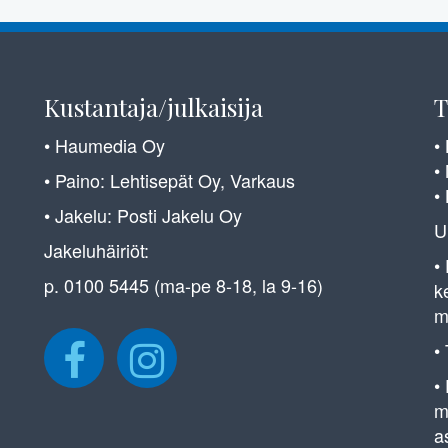
Kustantaja/julkaisija
T
• Haumedia Oy
•
•
• Paino: Lehtisepät Oy, Varkaus
•
• Jakelu: Posti Jakelu Oy
U
Jakeluhäiriöt:
•
p. 0100 5445 (ma-pe 8-18, la 9-16)
k
m
•
•
m
a