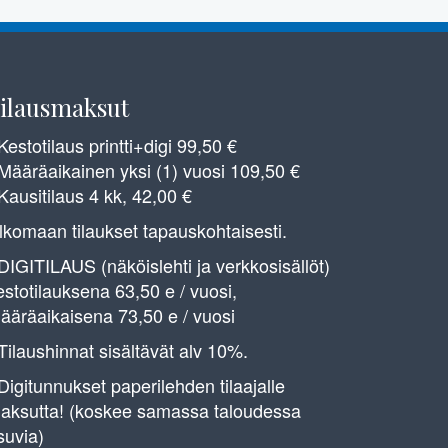
ilausmaksut
 Kestotilaus printti+digi 99,50 €
 Määräaikainen yksi (1) vuosi 109,50 €
 Kausitilaus 4 kk, 42,00 €
lkomaan tilaukset tapauskohtaisesti.
 DIGITILAUS (näköislehti ja verkkosisällöt)
estotilauksena 63,50 e / vuosi,
ääräaikaisena 73,50 e / vuosi
 Tilaushinnat sisältävät alv 10%.
 Digitunnukset paperilehden tilaajalle
aksutta! (koskee samassa taloudessa
suvia)