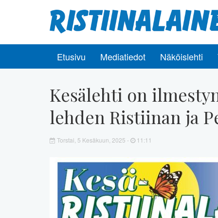
Etusivu
Mediatiedot
Näköislehti
Kesälehti on ilmestyn
lehden Ristiinan ja 
Torstai, 5 Kesäkuun, 2025 -
11:11