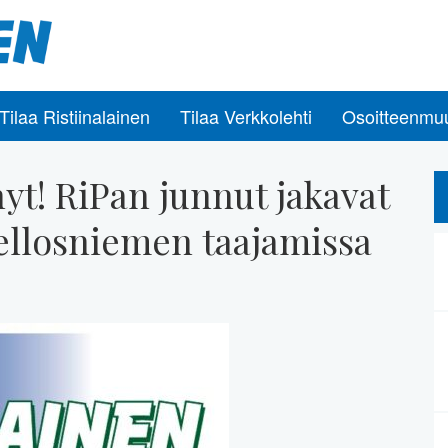
Tilaa Ristiinalainen
Tilaa Verkkolehti
Osoitteenmu
yt! RiPan junnut jakavat
Pellosniemen taajamissa