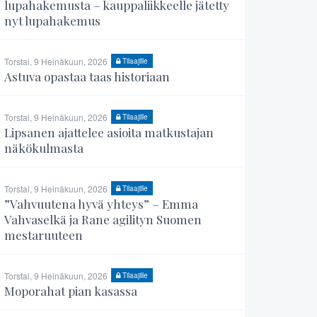
lupahakemusta – kauppaliikkeelle jätetty
nyt lupahakemus
Torstai, 9 Heinäkuun, 2026
Tilaajille
Astuva opastaa taas historiaan
Torstai, 9 Heinäkuun, 2026
Tilaajille
Lipsanen ajattelee asioita matkustajan
näkökulmasta
Torstai, 9 Heinäkuun, 2026
Tilaajille
”Vahvuutena hyvä yhteys” – Emma
Vahvaselkä ja Rane agilityn Suomen
mestaruuteen
Torstai, 9 Heinäkuun, 2026
Tilaajille
Moporahat pian kasassa