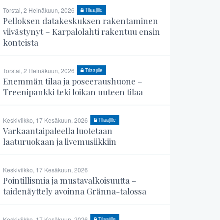
Torstai, 2 Heinäkuun, 2026
Tilaajille
Pelloksen datakeskuksen rakentaminen
viivästynyt – Karpalolahti rakentuu ensin
konteista
Torstai, 2 Heinäkuun, 2026
Tilaajille
Enemmän tilaa ja poseeraushuone –
Treenipankki teki loikan uuteen tilaa
Keskiviikko, 17 Kesäkuun, 2026
Tilaajille
Varkaantaipaleella luotetaan
laaturuokaan ja livemusiikkiin
Keskiviikko, 17 Kesäkuun, 2026
Pointillismia ja mustavalkoisuutta –
taidenäyttely avoinna Gränna-talossa
Keskiviikko, 17 Kesäkuun, 2026
Tilaajille