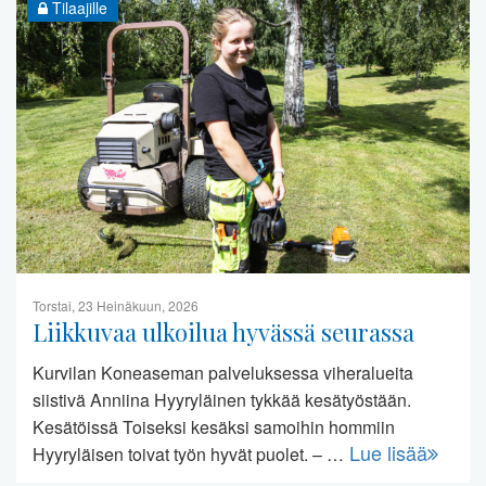
Tilaajille
Torstai, 23 Heinäkuun, 2026
Liikkuvaa ulkoilua hyvässä seurassa
Kurvilan Koneaseman palveluksessa viheralueita
siistivä Anniina Hyyryläinen tykkää kesätyöstään.
Kesätöissä Toiseksi kesäksi samoihin hommiin
Lue lisää
Hyyryläisen toivat työn hyvät puolet. – …