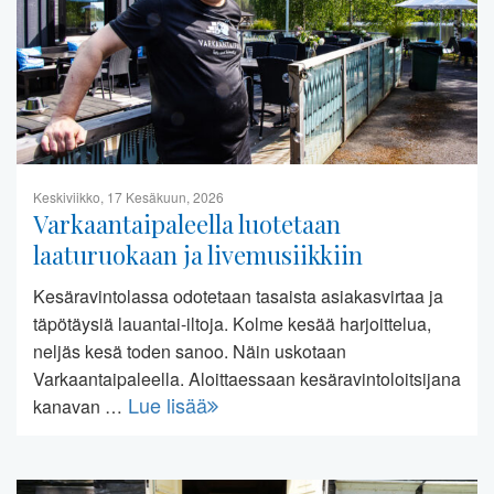
Keskiviikko, 17 Kesäkuun, 2026
Varkaantaipaleella luotetaan
laaturuokaan ja livemusiikkiin
Kesäravintolassa odotetaan tasaista asiakasvirtaa ja
täpötäysiä lauantai-iltoja. Kolme kesää harjoittelua,
neljäs kesä toden sanoo. Näin uskotaan
Varkaantaipaleella. Aloittaessaan kesäravintoloitsijana
Lue lisää
kanavan …