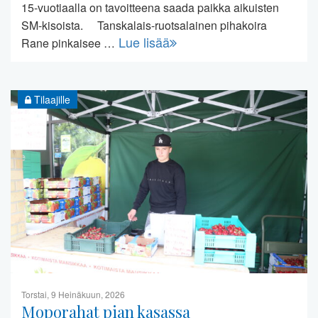
15-vuotiaalla on tavoitteena saada paikka aikuisten
SM-kisoista. Tanskalais-ruotsalainen pihakoira
Lue lisää
Rane pinkaisee …
Tilaajille
Torstai, 9 Heinäkuun, 2026
Moporahat pian kasassa