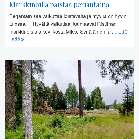
Markkinoilla paistaa perjantaina
Perjantain sää vaikuttaa loistavalta ja myyjiä on hyvin
tulossa. Hyvältä vaikuttaa, tuumaavat Ristiinan
Lue
markkinoista alkuviikosta Mikko Syrjäläinen ja …
lisää