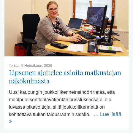
Torstai, 9 Heinäkuun, 2026
Lipsanen ajattelee asioita matkustajan
näkökulmasta
Uusi kaupungin joukkoliikenneinsinööri tietää, että
monipuolisen tehtäväkentän puristuksessa ei ole
luvassa pikavoittoja, sillä joukkoliikennettä on
Lue lisää
kehitettävä tiukan talousraamin sisällä. …