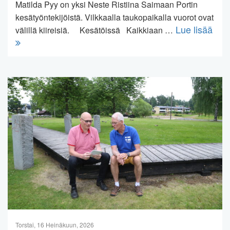
Matilda Pyy on yksi Neste Ristiina Saimaan Portin
kesätyöntekijöistä. Vilkkaalla taukopaikalla vuorot ovat
Lue lisää
välillä kiireisiä. Kesätöissä Kaikkiaan …
Torstai, 16 Heinäkuun, 2026