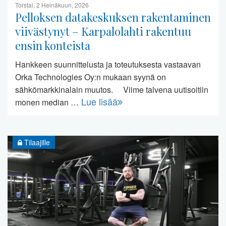
Torstai, 2 Heinäkuun, 2026
Pelloksen datakeskuksen rakentaminen
viivästynyt – Karpalolahti rakentuu
ensin konteista
Hankkeen suunnittelusta ja toteutuksesta vastaavan
Orka Technologies Oy:n mukaan syynä on
sähkömarkkinalain muutos. Viime talvena uutisoitiin
Lue lisää
monen median …
Tilaajille