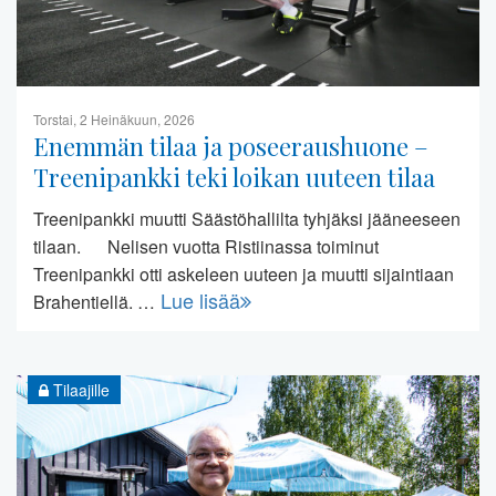
Torstai, 2 Heinäkuun, 2026
Enemmän tilaa ja poseeraushuone –
Treenipankki teki loikan uuteen tilaa
Treenipankki muutti Säästöhallilta tyhjäksi jääneeseen
tilaan. Nelisen vuotta Ristiinassa toiminut
Treenipankki otti askeleen uuteen ja muutti sijaintiaan
Lue lisää
Brahentiellä. …
Tilaajille