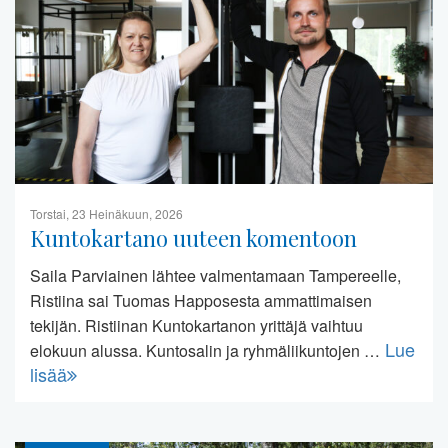
Torstai, 23 Heinäkuun, 2026
Kuntokartano uuteen komentoon
Saila Parviainen lähtee valmentamaan Tampereelle,
Ristiina sai Tuomas Happosesta ammattimaisen
tekijän. Ristiinan Kuntokartanon yrittäjä vaihtuu
Lue
elokuun alussa. Kuntosalin ja ryhmäliikuntojen …
lisää