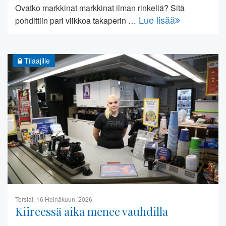
Ovatko markkinat markkinat ilman rinkeliä? Sitä
Lue lisää
pohdittiin pari viikkoa takaperin …
Tilaajille
Torstai, 16 Heinäkuun, 2026
Kiireessä aika menee vauhdilla