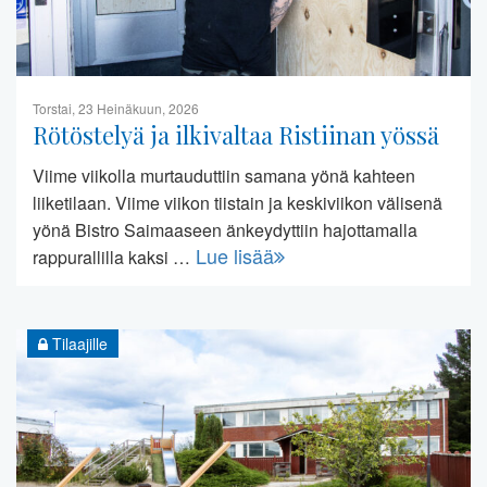
Torstai, 23 Heinäkuun, 2026
Rötöstelyä ja ilkivaltaa Ristiinan yössä
Viime viikolla murtauduttiin samana yönä kahteen
liiketilaan. Viime viikon tiistain ja keskiviikon välisenä
yönä Bistro Saimaaseen änkeydyttiin hajottamalla
Lue lisää
rappurallilla kaksi …
Tilaajille