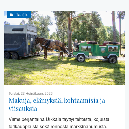
Tilaajille
Torstai, 23 Heinäkuun, 2026
Makuja, elämyksiä, kohtaamisia ja
viisauksia
Viime perjantaina Uikkala täyttyi teltoista, kojuista,
torikauppiaista sekä rennosta markkinahumusta.