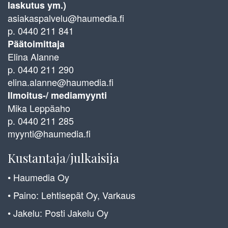
laskutus ym.)
asiakaspalvelu@haumedia.fi
p. 0440 211 841
Päätoimittaja
Elina Alanne
p. 0440 211 290
elina.alanne@haumedia.fi
Ilmoitus-/ mediamyynti
Mika Leppäaho
p. 0440 211 285
myynti@haumedia.fi
Kustantaja/julkaisija
• Haumedia Oy
• Paino: Lehtisepät Oy, Varkaus
• Jakelu: Posti Jakelu Oy