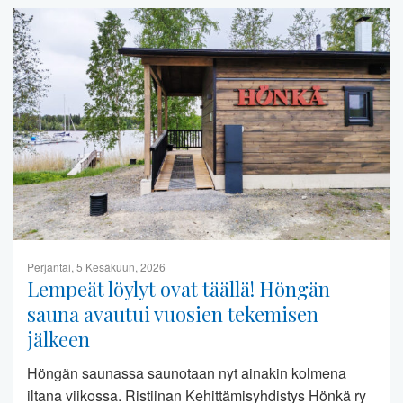
Perjantai, 5 Kesäkuun, 2026
Lempeät löylyt ovat täällä! Höngän
sauna avautui vuosien tekemisen
jälkeen
Höngän saunassa saunotaan nyt ainakin kolmena
iltana viikossa. Ristiinan Kehittämisyhdistys Hönkä ry