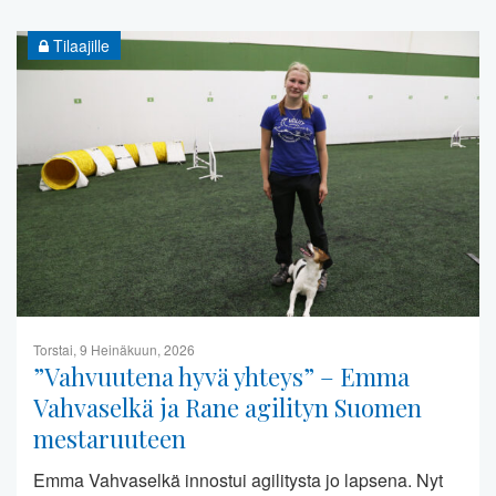
Tilaajille
Torstai, 9 Heinäkuun, 2026
”Vahvuutena hyvä yhteys” – Emma
Vahvaselkä ja Rane agilityn Suomen
mestaruuteen
Emma Vahvaselkä innostui agilitysta jo lapsena. Nyt