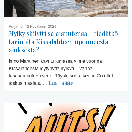
Perjantai, 12 Kesäkuun, 2026
Hylky säilytti salaisuutensa – tiedätkö
tarinoita Kissalahteen uponneesta
aluksesta?
Ismo Marttinen kävi tutkimassa viime vuonna
Kissalahdesta löytynyttä hylkyä. Vanha,
tasasaumainen vene. Täysin suora keula. On ollut
Lue lisää
joskus maalattu …