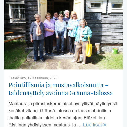
Keskiviikko, 17 Kesäkuun, 2026
Pointillismia ja mustavalkoisuutta –
taidenäyttely avoinna Gränna-talossa
Maalaus- ja piirustuskerholaiset pystyttivät näyttelynsä
kesäkahvilaan. Grännä-talossa on taas mahdollista
ihailla paikallista taidetta kesän ajan. Eläkeliiton
Lue lisää
Ristiinan yhdistyksen maalaus- ja …