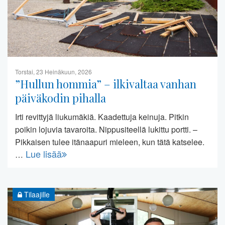
Torstai, 23 Heinäkuun, 2026
”Hullun hommia” – ilkivaltaa vanhan
päiväkodin pihalla
Irti revittyjä liukumäkiä. Kaadettuja keinuja. Pitkin
poikin lojuvia tavaroita. Nippusiteellä lukittu portti. –
Pikkaisen tulee itänaapuri mieleen, kun tätä katselee.
Lue lisää
…
Tilaajille