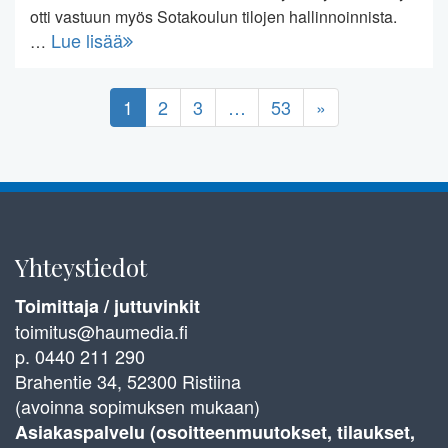
otti vastuun myös Sotakoulun tilojen hallinnoinnista.
Lue lisää
…
1
2
3
…
53
»
Yhteystiedot
Toimittaja / juttuvinkit
toimitus@haumedia.fi
p. 0440 211 290
Brahentie 34, 52300 Ristiina
(avoinna sopimuksen mukaan)
Asiakaspalvelu (osoitteenmuutokset, tilaukset,