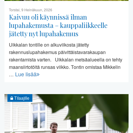
Torstai, 9 Heinäkuun, 2026
Kaivuu oli käynnissä ilman
lupahakemusta – kauppaliikkeelle
jätetty nyt lupahakemus
Uikkalan tontille on alkuviikosta jätetty
rakennuslupahakemus päivittäistavarakaupan
rakentamista varten. Uikkalan metsäalueella on tehty
maansiirtotöitä runsas viikko. Tontin omistaa Mikkelin
Lue lisää
…
Tilaajille