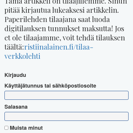
Tämä artikkeli on tilaajillemme. Sinun
pitää kirjautua lukeaksesi artikkelin.
Paperilehden tilaajana saat luoda
digitilauksen tunnukset maksutta! Jos
et ole tilaajamme, voit tehdä tilauksen
täältä:
ristiinalainen.fi/tilaa-
verkkolehti
Kirjaudu
Käyttäjätunnus tai sähköpostiosoite
Salasana
Muista minut