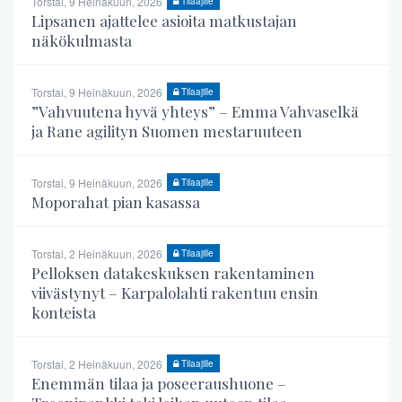
Torstai, 9 Heinäkuun, 2026
Tilaajille
Lipsanen ajattelee asioita matkustajan
näkökulmasta
Torstai, 9 Heinäkuun, 2026
Tilaajille
”Vahvuutena hyvä yhteys” – Emma Vahvaselkä
ja Rane agilityn Suomen mestaruuteen
Torstai, 9 Heinäkuun, 2026
Tilaajille
Moporahat pian kasassa
Torstai, 2 Heinäkuun, 2026
Tilaajille
Pelloksen datakeskuksen rakentaminen
viivästynyt – Karpalolahti rakentuu ensin
konteista
Torstai, 2 Heinäkuun, 2026
Tilaajille
Enemmän tilaa ja poseeraushuone –