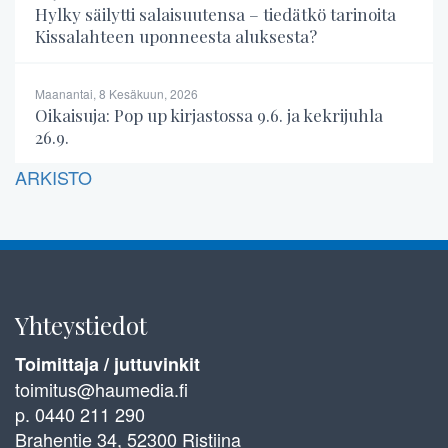
Hylky säilytti salaisuutensa – tiedätkö tarinoita
Kissalahteen uponneesta aluksesta?
Maanantai, 8 Kesäkuun, 2026
Oikaisuja: Pop up kirjastossa 9.6. ja kekrijuhla
26.9.
ARKISTO
Yhteystiedot
Toimittaja / juttuvinkit
toimitus@haumedia.fi
p. 0440 211 290
Brahentie 34, 52300 Ristiina