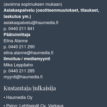
(avoinna sopimuksen mukaan)
Asiakaspalvelu (osoitteenmuutokset, tilaukset,
laskutus ym.)
asiakaspalvelu@haumedia.fi
p. 0440 211 841
Päätoimittaja
Elina Alanne
p. 0440 211 290
elina.alanne@haumedia.fi
Ilmoitus-/ mediamyynti
Mika Leppäaho
p. 0440 211 285
myynti@haumedia.fi
Kustantaja/julkaisija
• Haumedia Oy
• Paino: Lehtisepät Oy, Varkaus