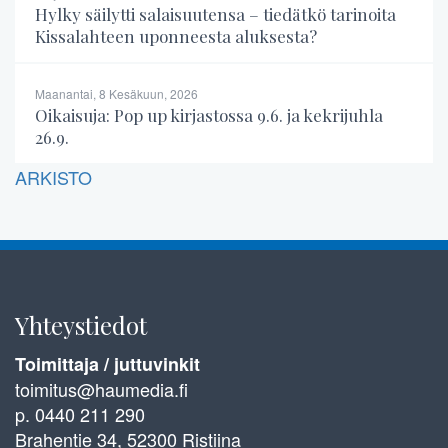
Hylky säilytti salaisuutensa – tiedätkö tarinoita
Kissalahteen uponneesta aluksesta?
Maanantai, 8 Kesäkuun, 2026
Oikaisuja: Pop up kirjastossa 9.6. ja kekrijuhla
26.9.
ARKISTO
Yhteystiedot
Toimittaja / juttuvinkit
toimitus@haumedia.fi
p. 0440 211 290
Brahentie 34, 52300 Ristiina