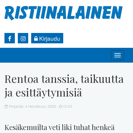
Kirjaudu
Toggle
naviga
Rentoa tanssia, taikuutta
ja esittäytymisiä
Perjantai, 4 Heinäkuun, 2025 -
15:03
Kesäkemuilta veti liki tuhat henkeä