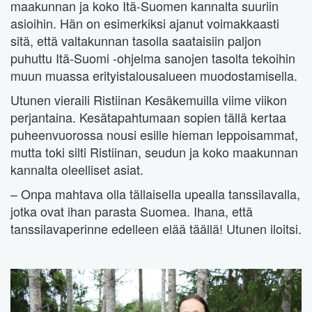
maakunnan ja koko Itä-Suomen kannalta suuriin
asioihin. Hän on esimerkiksi ajanut voimakkaasti
sitä, että valtakunnan tasolla saataisiin paljon
puhuttu Itä-Suomi -ohjelma sanojen tasolta tekoihin
muun muassa erityistalousalueen muodostamisella.
Utunen vieraili Ristiinan Kesäkemuilla viime viikon
perjantaina. Kesätapahtumaan sopien tällä kertaa
puheenvuorossa nousi esille hieman leppoisammat,
mutta toki silti Ristiinan, seudun ja koko maakunnan
kannalta oleelliset asiat.
– Onpa mahtava olla tällaisella upealla tanssilavalla,
jotka ovat ihan parasta Suomea. Ihana, että
tanssilavaperinne edelleen elää täällä! Utunen iloitsi.