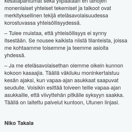
kesätapahtumat sekä ylipäätään eri tahojen
monenlaiset yhteiset tekemiset ja talkoot ovat
merkityksellinen tekijä eteläsavolaisuudessa
korostuvassa yhteisöllisyydessä.
– Tulee muistaa, että yhteisöllisyys ei synny
itsestään. Se nousee kaikista niistä tilanteista, joissa
me kohtaamme toisemme ja teemme asioita
yhdessä.
– Ja me eteläsavolaisethan olemme oikein kunnon
kokoon kasaajia. Täällä väkiluku moninkertaistuu
kesän ajaksi, kun vapaa-ajan asukkaat saapuvat
seudulle. Voisikin esittää toiveen teille vapaa-ajan
asukkaille, että viivyttehän pitkälle syksyyn saakka.
Täällä on laitettu palvelut kuntoon, Utunen linjasi.
Niko Takala