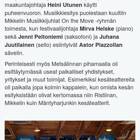
maakuntajohtaja
käytti
Heini Utunen
puheenvuoron. Musiikkiesitys puolestaan kuultiin
Mikkelin Musiikkijuhlat On the Move -ryhmän
toimesta, kun festivaalijohtaja
(piano)
Mirva Helske
sekä
(saksofoni) ja
Jenni Peltoniemi
Juhana
(sello) esiintyivät
Juutilainen
Astor Piazzollan
sävelin.
Perinteisesti myös Metsälinnan pihamaalla oli
esittäytymässä useat paikalliset yhdistykset,
yritykset ja muut toimijat. Esimerkiksi kesäteattereita
oli paikalla jopa kolmin kappalein, kun omista kesän
esityksistään olivat kertomassa niin Ristiinan,
Mikkelin kuin Mäntyharjunkin kesäteatterit.