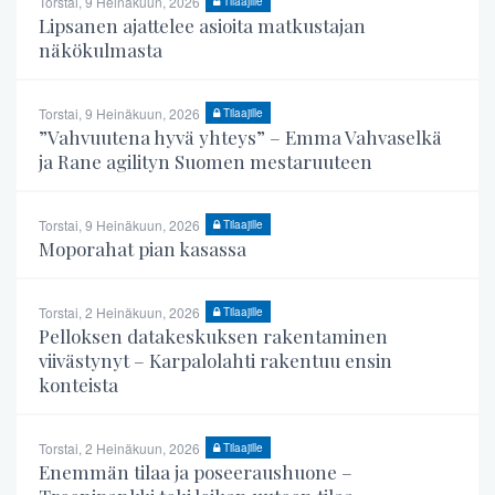
Torstai, 9 Heinäkuun, 2026
Tilaajille
Lipsanen ajattelee asioita matkustajan
näkökulmasta
Torstai, 9 Heinäkuun, 2026
Tilaajille
”Vahvuutena hyvä yhteys” – Emma Vahvaselkä
ja Rane agilityn Suomen mestaruuteen
Torstai, 9 Heinäkuun, 2026
Tilaajille
Moporahat pian kasassa
Torstai, 2 Heinäkuun, 2026
Tilaajille
Pelloksen datakeskuksen rakentaminen
viivästynyt – Karpalolahti rakentuu ensin
konteista
Torstai, 2 Heinäkuun, 2026
Tilaajille
Enemmän tilaa ja poseeraushuone –