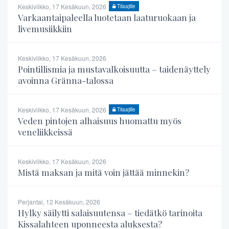
Keskiviikko, 17 Kesäkuun, 2026
Tilaajille
Varkaantaipaleella luotetaan laaturuokaan ja
livemusiikkiin
Keskiviikko, 17 Kesäkuun, 2026
Pointillismia ja mustavalkoisuutta – taidenäyttely
avoinna Gränna-talossa
Keskiviikko, 17 Kesäkuun, 2026
Tilaajille
Veden pintojen alhaisuus huomattu myös
veneliikkeissä
Keskiviikko, 17 Kesäkuun, 2026
Mistä maksan ja mitä voin jättää minnekin?
Perjantai, 12 Kesäkuun, 2026
Hylky säilytti salaisuutensa – tiedätkö tarinoita
Kissalahteen uponneesta aluksesta?