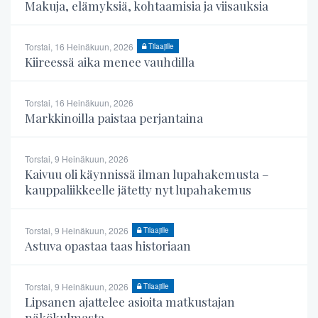
Makuja, elämyksiä, kohtaamisia ja viisauksia
Torstai, 16 Heinäkuun, 2026
Tilaajille
Kiireessä aika menee vauhdilla
Torstai, 16 Heinäkuun, 2026
Markkinoilla paistaa perjantaina
Torstai, 9 Heinäkuun, 2026
Kaivuu oli käynnissä ilman lupahakemusta –
kauppaliikkeelle jätetty nyt lupahakemus
Torstai, 9 Heinäkuun, 2026
Tilaajille
Astuva opastaa taas historiaan
Torstai, 9 Heinäkuun, 2026
Tilaajille
Lipsanen ajattelee asioita matkustajan
näkökulmasta