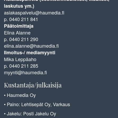
laskutus ym.)
asiakaspalvelu@haumedia.fi
p. 0440 211 841
Päätoimittaja
Elina Alanne
p. 0440 211 290
elina.alanne@haumedia.fi
Ilmoitus-/ mediamyynti
Mika Leppäaho
p. 0440 211 285
myynti@haumedia.fi
Kustantaja/julkaisija
• Haumedia Oy
• Paino: Lehtisepät Oy, Varkaus
• Jakelu: Posti Jakelu Oy