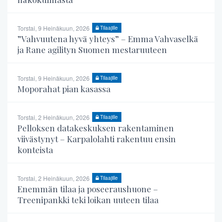
Torstai, 9 Heinäkuun, 2026
Tilaajille
”Vahvuutena hyvä yhteys” – Emma Vahvaselkä
ja Rane agilityn Suomen mestaruuteen
Torstai, 9 Heinäkuun, 2026
Tilaajille
Moporahat pian kasassa
Torstai, 2 Heinäkuun, 2026
Tilaajille
Pelloksen datakeskuksen rakentaminen
viivästynyt – Karpalolahti rakentuu ensin
konteista
Torstai, 2 Heinäkuun, 2026
Tilaajille
Enemmän tilaa ja poseeraushuone –
Treenipankki teki loikan uuteen tilaa