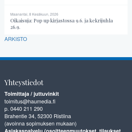
Maanantai, 8 Kesäkuun, 2026
Oikaisuja: Pop up kirjastossa 9.6. ja kekrijuhla
26.9.
ARKISTO
Yhteystiedot
Toimittaja / juttuvinkit
toimitus@haumedia.fi
p. 0440 211 290
Brahentie 34, 52300 Ristiina
(avoinna sopimuksen mukaan)
Asiakaspalvelu (osoitteenmuutokset, tilaukset,