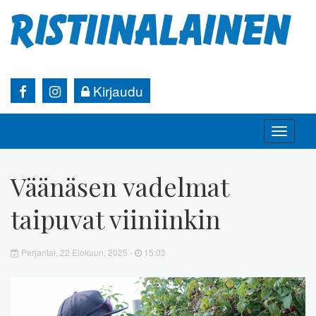
Kirjaudu
Toggle
naviga
Väänäsen vadelmat
taipuvat viiniinkin
Perjantai, 22 Elokuun, 2025 -
15:03